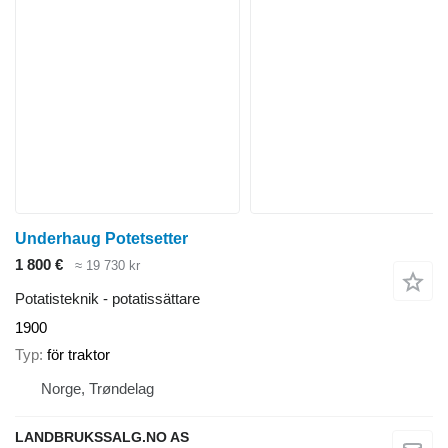
Underhaug Potetsetter
1 800 €
≈ 19 730 kr
Potatisteknik - potatissättare
1900
Typ
för traktor
Norge, Trøndelag
LANDBRUKSSALG.NO AS