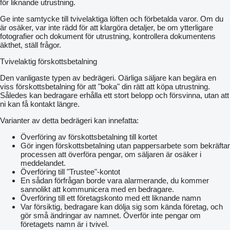
för liknande utrustning.
Ge inte samtycke till tvivelaktiga löften och förbetalda varor. Om du
är osäker, var inte rädd för att klargöra detaljer, be om ytterligare
fotografier och dokument för utrustning, kontrollera dokumentens
äkthet, ställ frågor.
Tvivelaktig förskottsbetalning
Den vanligaste typen av bedrägeri. Oärliga säljare kan begära en
viss förskottsbetalning för att "boka" din rätt att köpa utrustning.
Således kan bedragare erhålla ett stort belopp och försvinna, utan att
ni kan få kontakt längre.
Varianter av detta bedrägeri kan innefatta:
Överföring av förskottsbetalning till kortet
Gör ingen förskottsbetalning utan pappersarbete som bekräftar
processen att överföra pengar, om säljaren är osäker i
meddelandet.
Överföring till "Trustee"-kontot
En sådan förfrågan borde vara alarmerande, du kommer
sannolikt att kommunicera med en bedragare.
Överföring till ett företagskonto med ett liknande namn
Var försiktig, bedragare kan dölja sig som kända företag, och
gör små ändringar av namnet. Överför inte pengar om
företagets namn är i tvivel.