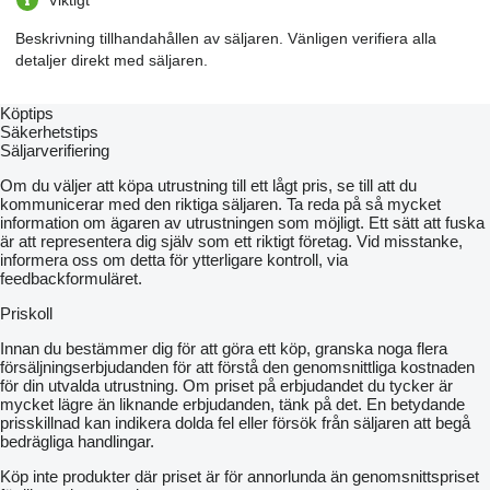
Viktigt
Beskrivning tillhandahållen av säljaren. Vänligen verifiera alla
detaljer direkt med säljaren.
Köptips
Säkerhetstips
Säljarverifiering
Om du väljer att köpa utrustning till ett lågt pris, se till att du
kommunicerar med den riktiga säljaren. Ta reda på så mycket
information om ägaren av utrustningen som möjligt. Ett sätt att fuska
är att representera dig själv som ett riktigt företag. Vid misstanke,
informera oss om detta för ytterligare kontroll, via
feedbackformuläret.
Priskoll
Innan du bestämmer dig för att göra ett köp, granska noga flera
försäljningserbjudanden för att förstå den genomsnittliga kostnaden
för din utvalda utrustning. Om priset på erbjudandet du tycker är
mycket lägre än liknande erbjudanden, tänk på det. En betydande
prisskillnad kan indikera dolda fel eller försök från säljaren att begå
bedrägliga handlingar.
Köp inte produkter där priset är för annorlunda än genomsnittspriset