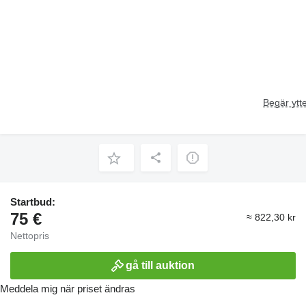
Begär ytte
Startbud:
75 €
≈ 822,30 kr
Nettopris
gå till auktion
Meddela mig när priset ändras