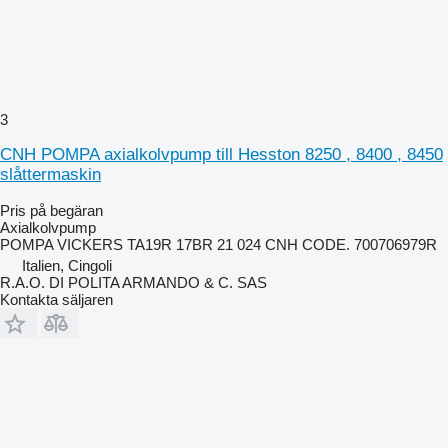
3
CNH POMPA axialkolvpump till Hesston 8250 , 8400 , 8450
slåttermaskin
Pris på begäran
Axialkolvpump
POMPA VICKERS TA19R 17BR 21 024 CNH CODE. 700706979R
Italien, Cingoli
R.A.O. DI POLITA ARMANDO & C. SAS
Kontakta säljaren