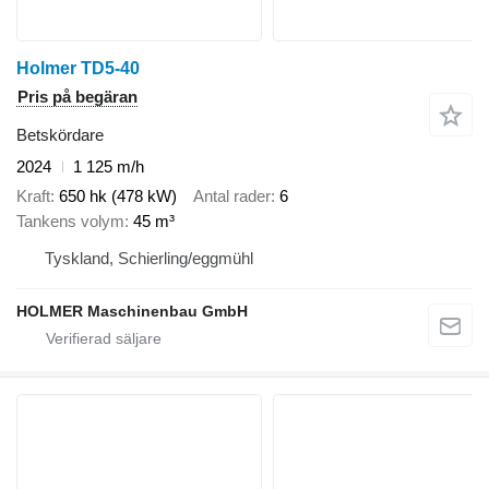
Holmer TD5-40
Pris på begäran
Betskördare
2024
1 125 m/h
Kraft
650 hk (478 kW)
Antal rader
6
Tankens volym
45 m³
Tyskland, Schierling/eggmühl
HOLMER Maschinenbau GmbH