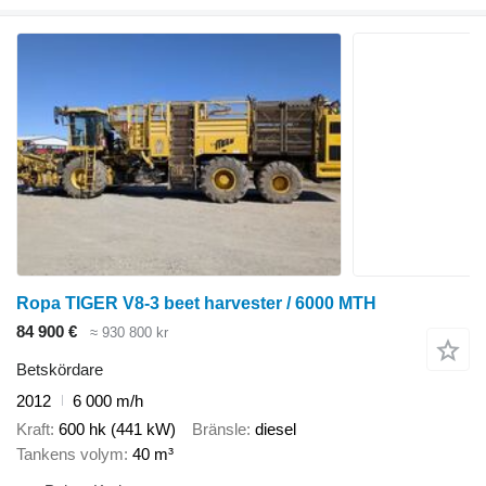
Ropa TIGER V8-3 beet harvester / 6000 MTH
84 900 €
≈ 930 800 kr
Betskördare
2012
6 000 m/h
Kraft
600 hk (441 kW)
Bränsle
diesel
Tankens volym
40 m³