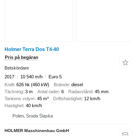
Holmer Terra Dos T4-40
Pris på begäran
Betskördare
2017
10 540 m/h
Euro 5
Kraft
626 hk (460 kW)
Bränsle
diesel
Täckning
3 m
Antal rader
6
Radavstånd
45 mm
Tankens volym
45 m³
Driftshastighet
12 km/h
Hastighet
40 km/h
Polen, Środa Śląska
HOLMER Maschinenbau GmbH