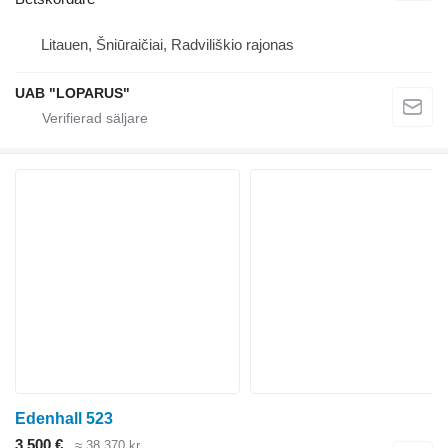
Litauen, Šniūraičiai, Radviliškio rajonas
UAB "LOPARUS"
Edenhall 523
3 500 €
≈ 38 370 kr