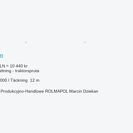
on
PLN
≈ 10 440 kr
ttning - traktorspruta
 000 l
Täckning
12 m
o Produkcyjno-Handlowe ROLMAPOL Marcin Dziekan