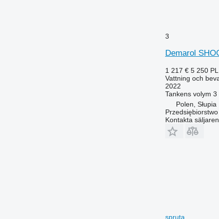
3
Demarol SH
1 217 €
5 250 P
Vattning och beva
2022
Tankens volym
3
Polen, Słupia
Przedsiębiorstw
Kontakta säljaren
spruta