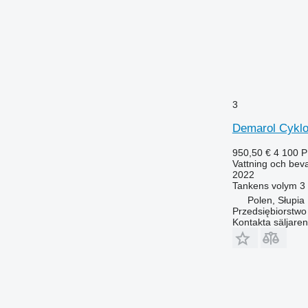
3
Demarol Cykl
950,50 €
4 100 
Vattning och beva
2022
Tankens volym
3
Polen, Słupia
Przedsiębiorstw
Kontakta säljaren