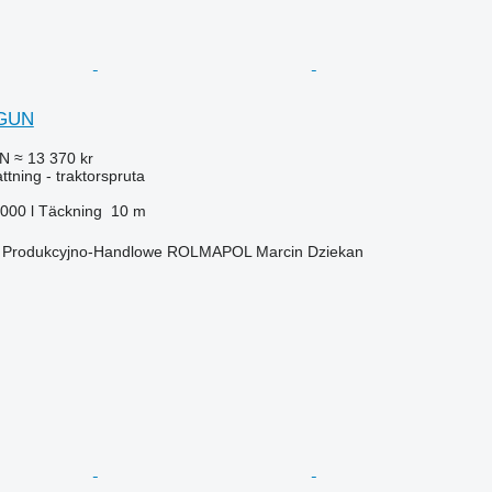
OGUN
LN
≈ 13 370 kr
ttning - traktorspruta
 000 l
Täckning
10 m
o Produkcyjno-Handlowe ROLMAPOL Marcin Dziekan