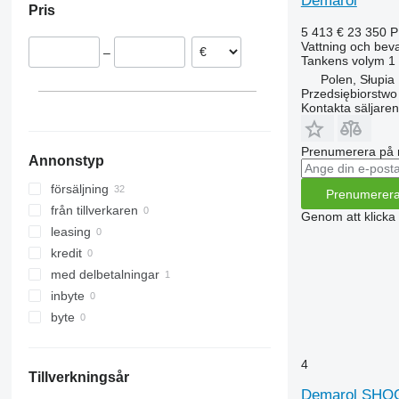
Demarol
Pris
M-series
5 413 €
23 350 
Vattning och beva
–
Tankens volym
1
Polen, Słupia
Przedsiębiorstw
Kontakta säljaren
Prenumerera på 
Annonstyp
försäljning
Prenumerer
från tillverkaren
Genom att klicka
leasing
kredit
med delbetalningar
inbyte
byte
4
Tillverkningsår
Demarol SH