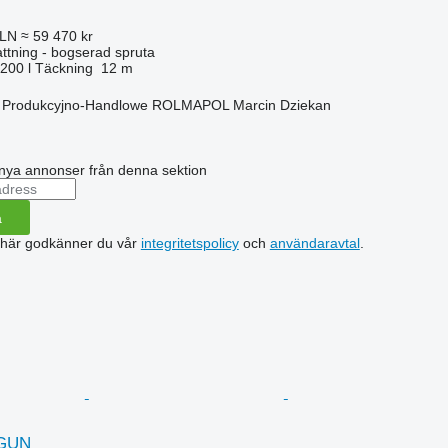
PLN
≈ 59 470 kr
ttning - bogserad spruta
 200 l
Täckning
12 m
o Produkcyjno-Handlowe ROLMAPOL Marcin Dziekan
nya annonser från denna sektion
a
 här godkänner du vår
integritetspolicy
och
användaravtal
.
OGUN