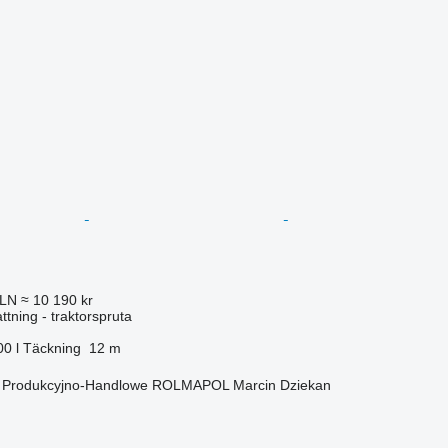
PLN
≈ 10 190 kr
ttning - traktorspruta
00 l
Täckning
12 m
o Produkcyjno-Handlowe ROLMAPOL Marcin Dziekan