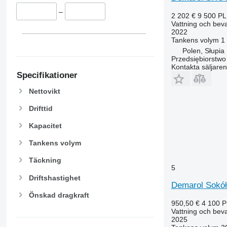
–
2 202 €
9 500 P
Vattning och beva
2022
Tankens volym
1
Polen, Słupia
Przedsiębiorstw
Kontakta säljaren
Specifikationer
Nettovikt
Drifttid
Kapacitet
Tankens volym
Täckning
5
Driftshastighet
Demarol Sokół
Önskad dragkraft
950,50 €
4 100 
Vattning och beva
2025