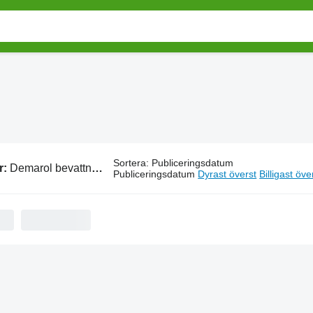
Sortera
:
Publiceringsdatum
r:
Demarol bevattning
Publiceringsdatum
Dyrast överst
Billigast öve