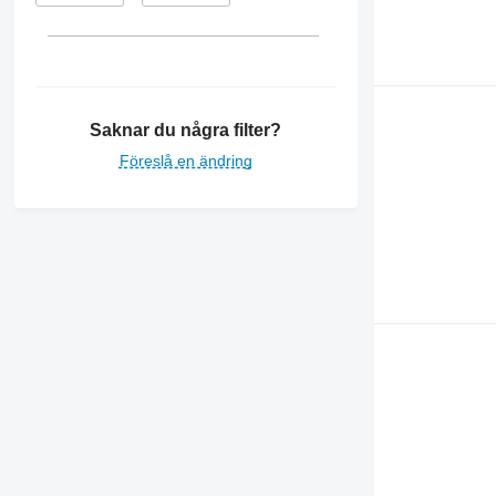
6530
6610
6630
6800
6810
Saknar du några filter?
6820
Föreslå en ändring
6900
6910
6920
6930
7200
7230 R
7260 R
7400
7430
7500
7600
7700
7830