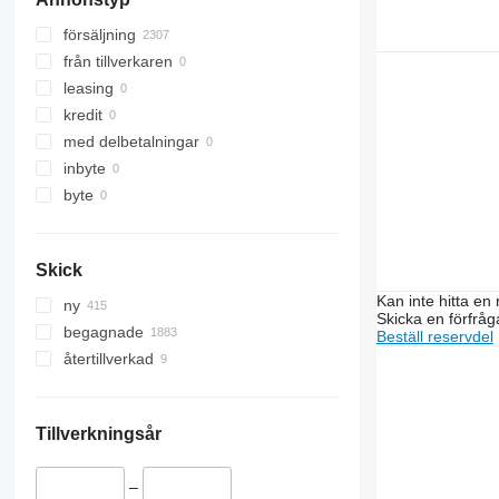
6100
7274
6115
7278
försäljning
6130
7716
från tillverkaren
6140
7718
leasing
6145
7719
kredit
6155
7720
med delbetalningar
6175
8150
inbyte
6200
byte
6210
6215
Skick
6230
6300
Kan inte hitta en 
ny
Skicka en förfråg
6310
begagnade
Beställ reservdel
6320
återtillverkad
6330
6400
6410
Tillverkningsår
6420 S
6510
–