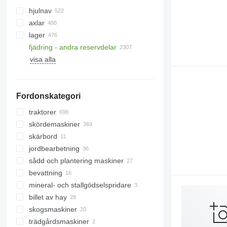
hjulnav
axlar
lager
fjädring - andra reservdelar
gummilarver
visa alla
spårsystem
spårskor
larvkedjor
Fordonskategori
stållarver
traktorer
skördemaskiner
bandtraktorer
skärbord
hjultraktorer
betskördare
jordbearbetning
minitraktorer
skördetröskor
majsskärbord
sådd och plantering maskiner
fälthackar
spannmålsskärbord
harvar
bevattning
skärare
mineral- och stallgödselspridare
kultivator
billet av hay
plogar
mineralgödselspridare
skogsmaskiner
hövändare
trädgårdsmaskiner
lantbrukslastare
skotare