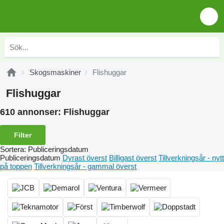
Skogsmaskiner
Flishuggar
Flishuggar
610 annonser:
Flishuggar
Filter
Sortera
:
Publiceringsdatum
Publiceringsdatum
Dyrast överst
Billigast överst
Tillverkningsår - nytt
på toppen
Tillverkningsår - gammal överst