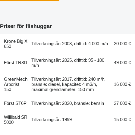
Priser för flishuggar
Krone Big X
Tillverkningsår: 2008, drifttid: 4 000 m/h
20 000 €
650
Tillverkningsår: 2025, drifttid: 95 - 100
Först TR8D
49 000 €
m/h
GreenMech
Tillverkningsår: 2017, drifttid: 240 m/h,
Arborist
bränsle: diesel, kapacitet: 4 m3/h,
16 000 €
150
maximal grendiameter: 150 mm
Först ST6P
Tillverkningsår: 2020, bränsle: bensin
27 000 €
Willibald SR
Tillverkningsår: 1999
15 000 €
5000