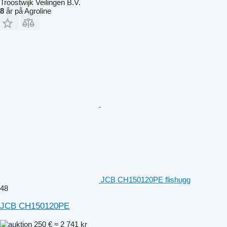
Troostwijk Veilingen B.V.
8
år på Agroline
JCB CH150120PE flishugg
48
JCB CH150120PE
250 €
≈ 2 741 kr