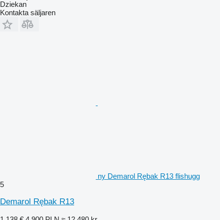
Dziekan
Kontakta säljaren
ny Demarol Rębak R13 flishugg
5
Demarol Rębak R13
1 138 €
4 900 PLN
≈ 12 480 kr