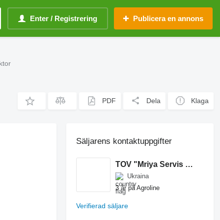
Enter / Registrering
Publicera en annons
ktor
PDF
Dela
Klaga
Säljarens kontaktuppgifter
TOV "Mriya Servis Zapchastini"
Ukraina
3 år på Agroline
Verifierad säljare