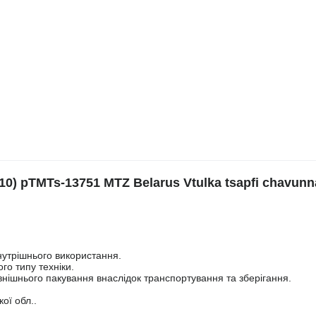
.10) pTMTs-13751 MTZ Belarus Vtulka tsapfi chavunn
нутрішнього використання.
го типу техніки.
нішнього пакування внаслідок транспортування та зберігання.
ої обл..