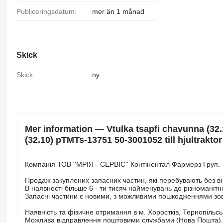
Publiceringsdatum:
mer än 1 månad
Skick
Skick:
ny
Mer information — Vtulka tsapfi chavunna (32
(32.10) pTMTs-13751 50-3001052 till hjultraktor
Компанія ТОВ ''МРІЯ - СЕРВІС'' Контінентал Фармерз Груп.
Продаж закуплених запасних частин, які перебувають без в
В наявності більше 6 - ти тисяч найменувань до різноманітно
Запасні частини є новими, з можливими пошкодженнями зов
Наявність та фізичне отримання в м. Хоростків, Тернопільськ
Можлива відправлення поштовими службами (Нова Пошта).