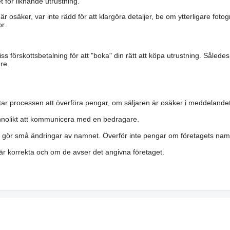
 för liknande utrustning.
är osäker, var inte rädd för att klargöra detaljer, be om ytterligare fotog
r.
s förskottsbetalning för att "boka" din rätt att köpa utrustning. Såled
re.
ar processen att överföra pengar, om säljaren är osäker i meddelandet
nolikt att kommunicera med en bedragare.
h gör små ändringar av namnet. Överför inte pengar om företagets namn 
a är korrekta och om de avser det angivna företaget.