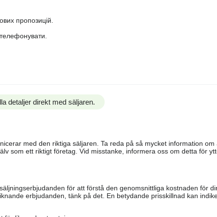
нових пропозицій.
ателефонувати.
la detaljer direkt med säljaren.
ommunicerar med den riktiga säljaren. Ta reda på så mycket information o
älv som ett riktigt företag. Vid misstanke, informera oss om detta för ytte
säljningserbjudanden för att förstå den genomsnittliga kostnaden för di
iknande erbjudanden, tänk på det. En betydande prisskillnad kan indiker