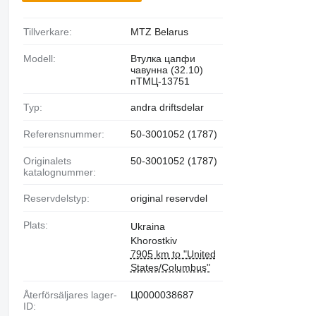
Tillverkare:
MTZ Belarus
Modell:
Втулка цапфи
чавунна (32.10)
пТМЦ-13751
Typ:
andra driftsdelar
Referensnummer:
50-3001052 (1787)
Originalets
50-3001052 (1787)
katalognummer:
Reservdelstyp:
original reservdel
Plats:
Ukraina
Khorostkiv
7905 km to "United
States/Columbus"
Återförsäljares lager-
Ц0000038687
ID: