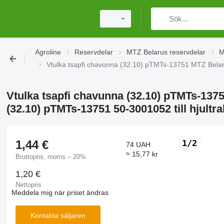
Agroline
Reservdelar
MTZ Belarus reservdelar
M
Vtulka tsapfi chavunna (32.10) pTMTs-13751 MTZ Belaru
Vtulka tsapfi chavunna (32.10) pTMTs-137
(32.10) pTMTs-13751 50-3001052 till hjultra
1,44 €
1/2
74 UAH
≈ 15,77 kr
Bruttopris, moms – 20%
1,20 €
Nettopris
Meddela mig när priset ändras
Kontakta säljaren