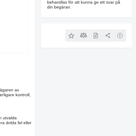
behandlas för att kunna ge ett svar på
din begäran.
m ägaren av
rligare kontroll,
n utvalda
a dolda fel eller