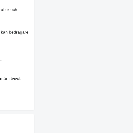
rafier och
es kan bedragare
.
är i tvivel.