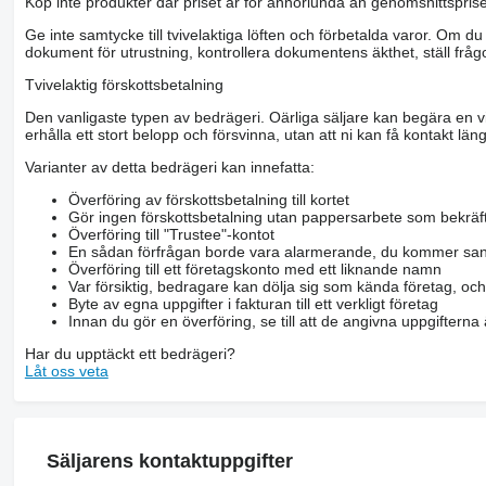
Köp inte produkter där priset är för annorlunda än genomsnittspriset
Ge inte samtycke till tvivelaktiga löften och förbetalda varor. Om du 
dokument för utrustning, kontrollera dokumentens äkthet, ställ frågo
Tvivelaktig förskottsbetalning
Den vanligaste typen av bedrägeri. Oärliga säljare kan begära en vis
erhålla ett stort belopp och försvinna, utan att ni kan få kontakt läng
Varianter av detta bedrägeri kan innefatta:
Överföring av förskottsbetalning till kortet
Gör ingen förskottsbetalning utan pappersarbete som bekräft
Överföring till "Trustee"-kontot
En sådan förfrågan borde vara alarmerande, du kommer san
Överföring till ett företagskonto med ett liknande namn
Var försiktig, bedragare kan dölja sig som kända företag, oc
Byte av egna uppgifter i fakturan till ett verkligt företag
Innan du gör en överföring, se till att de angivna uppgiftern
Har du upptäckt ett bedrägeri?
Låt oss veta
Säljarens kontaktuppgifter