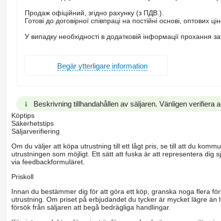
Продаж офіційний, згідно рахунку (з ПДВ.).
Готові до договірної співпраці на постійні основі, оптових ці
У випадку необхідності в додатковій інформації прохання з
Begär ytterligare information
Beskrivning tillhandahållen av säljaren. Vänligen verifiera al
Köptips
Säkerhetstips
Säljarverifiering
Om du väljer att köpa utrustning till ett lågt pris, se till att du k
utrustningen som möjligt. Ett sätt att fuska är att representera dig sj
via feedbackformuläret.
Priskoll
Innan du bestämmer dig för att göra ett köp, granska noga flera för
utrustning. Om priset på erbjudandet du tycker är mycket lägre än l
försök från säljaren att begå bedrägliga handlingar.