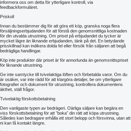
informera oss om detta för ytterligare kontroll, via
feedbackformuläret.
Priskoll
Innan du bestämmer dig för att göra ett köp, granska noga flera
försäljningserbjudanden för att förstå den genomsnittliga kostnaden
för din utvalda utrustning. Om priset på erbjudandet du tycker är
mycket lägre än liknande erbjudanden, tänk på det. En betydande
prisskillnad kan indikera dolda fel eller försök från säljaren att begå
bedrägliga handlingar.
Köp inte produkter där priset är för annorlunda än genomsnittspriset
för liknande utrustning.
Ge inte samtycke till tvivelaktiga löften och förbetalda varor. Om du
är osäker, var inte rädd för att klargöra detaljer, be om ytterligare
fotografier och dokument för utrustning, kontrollera dokumentens
äkthet, ställ frågor.
Tvivelaktig förskottsbetalning
Den vanligaste typen av bedrägeri. Oärliga säljare kan begära en
viss förskottsbetalning för att "boka" din rätt att köpa utrustning.
Således kan bedragare erhålla ett stort belopp och försvinna, utan att
ni kan få kontakt längre.