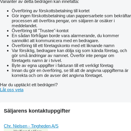
Varianter av detta bedrägeri kan innefatta:
Överföring av förskottsbetalning till kortet
Gör ingen förskottsbetalning utan pappersarbete som bekräftar
processen att överföra pengar, om säljaren är osäker i
meddelandet.
Överföring till "Trustee"-kontot
En sådan förfrågan borde vara alarmerande, du kommer
sannolikt att kommunicera med en bedragare.
Överföring till ett företagskonto med ett liknande namn
Var försiktig, bedragare kan dölja sig som kända företag, och
gör små ändringar av namnet. Överför inte pengar om
företagets namn är i tvivel.
Byte av egna uppgifter i fakturan till ett verkligt företag
Innan du gör en överföring, se till att de angivna uppgifterna är
korrekta och om de avser det angivna företaget.
Har du upptäckt ett bedrägeri?
Låt oss veta
Säljarens kontaktuppgifter
Chr. Nielsen - Tingheden A/S