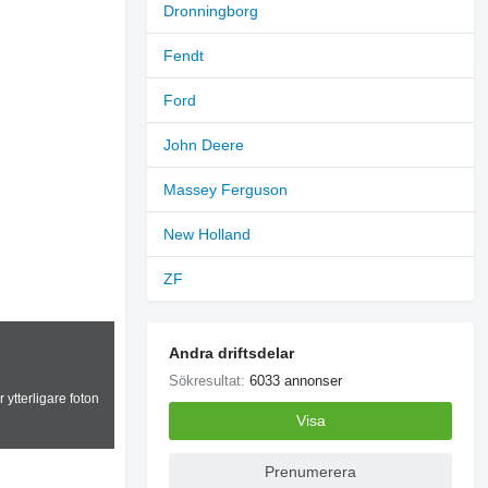
Dronningborg
Fendt
Ford
John Deere
Massey Ferguson
New Holland
ZF
Andra driftsdelar
Sökresultat:
6033 annonser
 ytterligare foton
Visa
Prenumerera