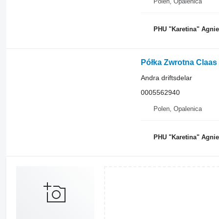
Polen, Opalenica
PHU "Karetina" Agni
Półka Zwrotna Claas 
Andra driftsdelar
0005562940
Polen, Opalenica
PHU "Karetina" Agni