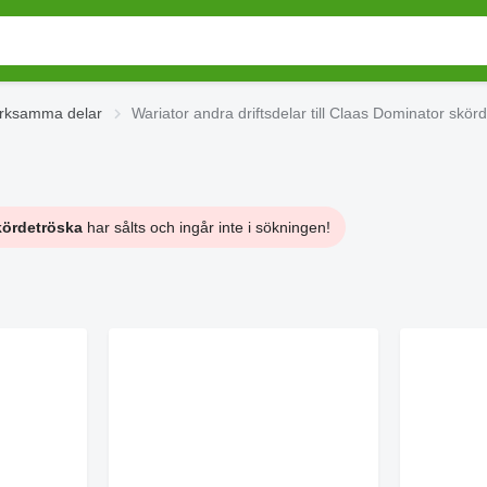
erksamma delar
Wariator andra driftsdelar till Claas Dominator skör
skördetröska
har sålts och ingår inte i sökningen!