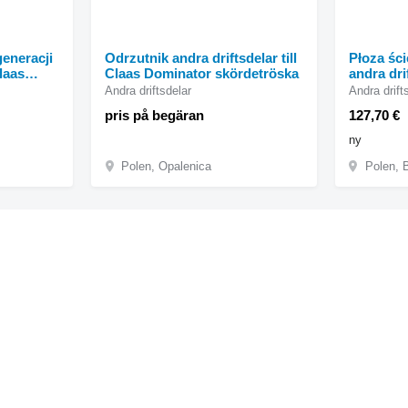
eneracji
Odrzutnik andra driftsdelar till
Płoza ści
Claas
Claas Dominator skördetröska
andra drif
ska
Dominato
Andra driftsdelar
Andra drift
pris på begäran
127,70 €
ny
Polen, Opalenica
Polen, 