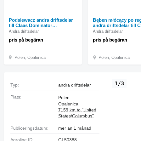
Podsiewacz andra driftsdelar
Bęben młócący po reg
till Claas Dominator
andra driftsdelar till 
skördetröska
Dominator skördetrö
Andra driftsdelar
Andra driftsdelar
pris på begäran
pris på begäran
Polen, Opalenica
Polen, Opalenica
1/3
Typ:
andra driftsdelar
Plats:
Polen
Opalenica
7159 km to "United
States/Columbus"
Publiceringsdatum:
mer än 1 månad
Agroline ID:
GL50388