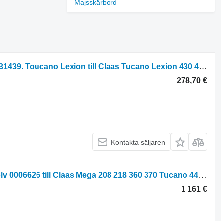
Majsskärbord
Wachacz Claas Toucano Lexion 430 440 450 560 570 Wachacz 00 2314 393 0 00231439. Toucano Lexion till Claas Tucano Lexion 430 440 450 560 570 skördetröska
278,70 €
Kontakta säljaren
Podłoga Transportowa Claas Mega 208 218 360 370 Tucano 440 450 Transportgolv 0006626 till Claas Mega 208 218 360 370 Tucano 440 450 skördetröska
1 161 €