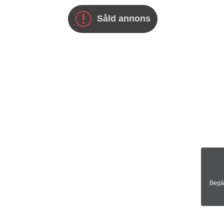
Såld annons
Begär