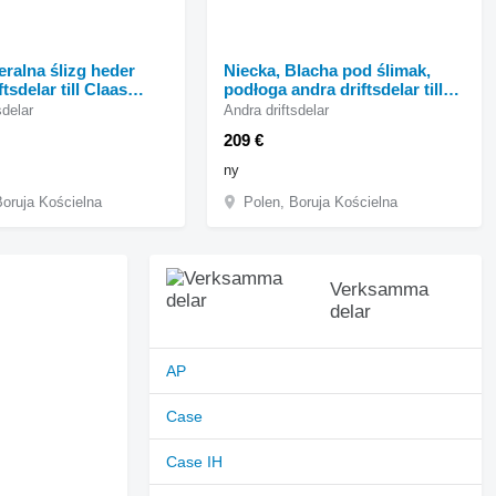
eralna ślizg heder
Niecka, Blacha pod ślimak,
tsdelar till Claas
podłoga andra driftsdelar till
r skördetröska
Claas Dominator skördetröska
sdelar
Andra driftsdelar
209 €
ny
Boruja Kościelna
Polen, Boruja Kościelna
Verksamma
delar
AP
Case
Case IH