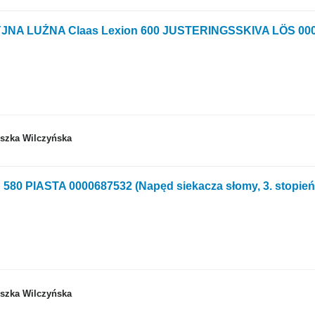
eszka Wilczyńska
580 PIASTA 0000687532 (Napęd siekacza słomy, 3. stopień) 
eszka Wilczyńska