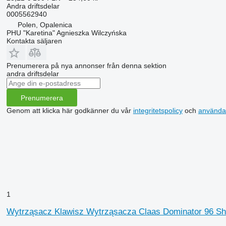
Andra driftsdelar
0005562940
Polen, Opalenica
PHU "Karetina" Agnieszka Wilczyńska
Kontakta säljaren
Prenumerera på nya annonser från denna sektion
andra driftsdelar
Prenumerera
Genom att klicka här godkänner du vår
integritetspolicy
och
använda
1
Wytrząsacz Klawisz Wytrząsacza Claas Dominator 96 Sha