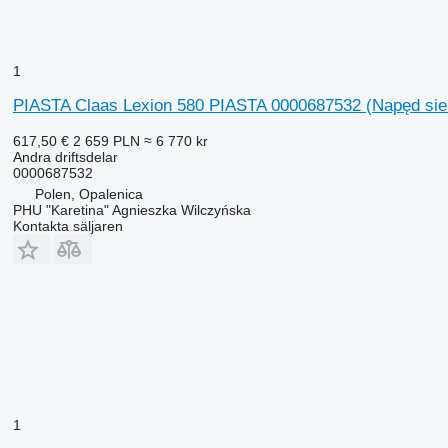
1
PIASTA Claas Lexion 580 PIASTA 0000687532 (Napęd siekac
617,50 €
2 659 PLN
≈ 6 770 kr
Andra driftsdelar
0000687532
Polen, Opalenica
PHU "Karetina" Agnieszka Wilczyńska
Kontakta säljaren
1