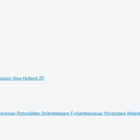
rguson
New Holland
ZF
spressar
Rotorslåtter
Strängläggare
Fyrkantspressar
Hövändare
Majss