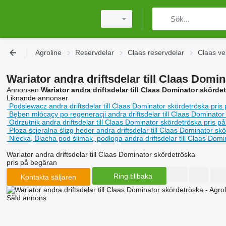
Agroline
Reservdelar
Claas reservdelar
Claas v
Wariator andra driftsdelar till Claas Domi
Annonsen
Wariator andra driftsdelar till Claas Dominator skörde
Liknande annonser
Podsiewacz andra driftsdelar till Claas Dominator skördetröska
pris
Bęben młócący po regeneracji andra driftsdelar till Claas Dominator
Odrzutnik andra driftsdelar till Claas Dominator skördetröska
pris p
Płoza ścieralna ślizg heder andra driftsdelar till Claas Dominator sk
Niecka, Blacha pod ślimak, podłoga andra driftsdelar till Claas Dom
Wariator andra driftsdelar till Claas Dominator skördetröska
pris på begäran
Ring tillbaka
Kontakta säljaren
Såld annons