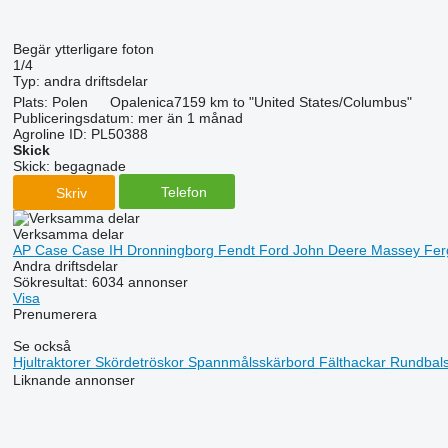
Begär ytterligare foton
1/4
Typ:
andra driftsdelar
Plats:
Polen
Opalenica
7159 km to "United States/Columbus"
Publiceringsdatum:
mer än 1 månad
Agroline ID:
PL50388
Skick
Skick:
begagnade
Telefon
Skriv
Verksamma delar
AP
Case
Case IH
Dronningborg
Fendt
Ford
John Deere
Massey Fe
Andra driftsdelar
Sökresultat:
6034 annonser
Visa
Prenumerera
Se också
Hjultraktorer
Skördetröskor
Spannmålsskärbord
Fälthackar
Rundbal
Liknande annonser