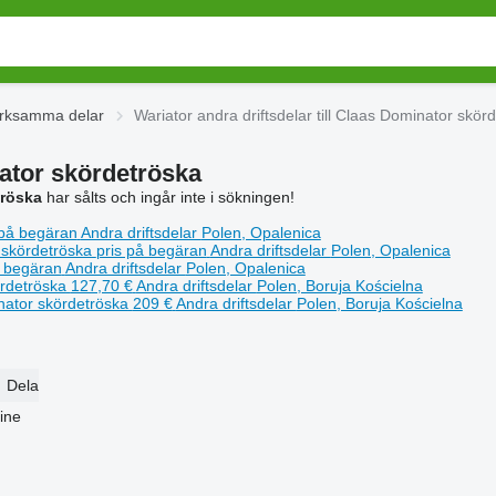
erksamma delar
Wariator andra driftsdelar till Claas Dominator skör
nator skördetröska
tröska
har sålts och ingår inte i sökningen!
 på begäran
Andra driftsdelar
Polen, Opalenica
 skördetröska
pris på begäran
Andra driftsdelar
Polen, Opalenica
å begäran
Andra driftsdelar
Polen, Opalenica
ördetröska
127,70 €
Andra driftsdelar
Polen, Boruja Kościelna
inator skördetröska
209 €
Andra driftsdelar
Polen, Boruja Kościelna
Dela