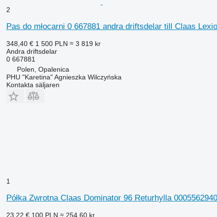
2
Pas do młocarni 0 667881 andra driftsdelar till Claas Lex
348,40 €
1 500 PLN
≈ 3 819 kr
Andra driftsdelar
0 667881
Polen, Opalenica
PHU "Karetina" Agnieszka Wilczyńska
Kontakta säljaren
1
Półka Zwrotna Claas Dominator 96 Returhylla 0005562940 
23,22 €
100 PLN
≈ 254,60 kr