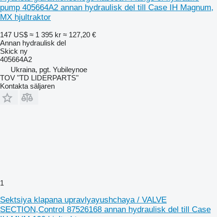
pump 405664A2 annan hydraulisk del till Case IH Magnum,
MX hjultraktor
147 US$
≈ 1 395 kr
≈ 127,20 €
Annan hydraulisk del
Skick
ny
405664A2
Ukraina, pgt. Yubileynoe
TOV "TD LIDERPARTS"
Kontakta säljaren
1
Sektsiya klapana upravlyayushchaya / VALVE
SECTION,Control 87526168 annan hydraulisk del till Case