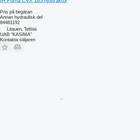
IH Puma CVX 185 hjultraktor
Pris på begäran
Annan hydraulisk del
84481192
Litauen, Telšiai
UAB “KASIMA”
Kontakta säljaren