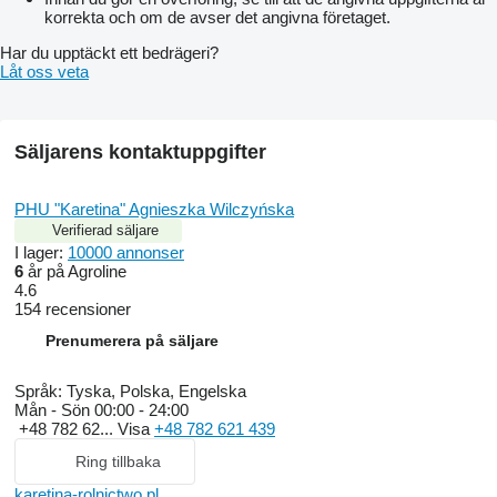
korrekta och om de avser det angivna företaget.
Har du upptäckt ett bedrägeri?
Låt oss veta
Säljarens kontaktuppgifter
PHU "Karetina" Agnieszka Wilczyńska
Verifierad säljare
I lager:
10000 annonser
6
år på Agroline
4.6
154 recensioner
Prenumerera på säljare
Språk:
Tyska, Polska, Engelska
Mån - Sön
00:00 - 24:00
+48 782 62...
Visa
+48 782 621 439
Ring tillbaka
karetina-rolnictwo.pl