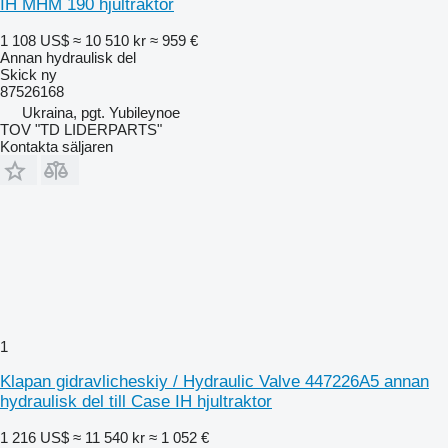
IH MHM 190 hjultraktor
1 108 US$
≈ 10 510 kr
≈ 959 €
Annan hydraulisk del
Skick
ny
87526168
Ukraina, pgt. Yubileynoe
TOV "TD LIDERPARTS"
Kontakta säljaren
1
Klapan gidravlicheskiy / Hydraulic Valve 447226A5 annan
hydraulisk del till Case IH hjultraktor
1 216 US$
≈ 11 540 kr
≈ 1 052 €