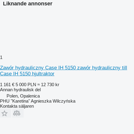
Liknande annonser
1
Zawór hydrauliczny Case IH 5150 zawór hydrauliczny till
Case IH 5150 hjultraktor
1 161 €
5 000 PLN
≈ 12 730 kr
Annan hydraulisk del
Polen, Opalenica
PHU "Karetina" Agnieszka Wilczyńska
Kontakta säljaren