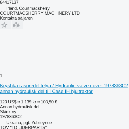
84417137
Irland, Courtmacsherry
COURTMACSHERRY MACHINERY LTD
Kontakta säljaren
1
Kryshka raspredelitelya / Hydraulic valve cover 1978363C2
annan hydraulisk del till Case IH hjultraktor
120 US$
≈ 1 139 kr
≈ 103,90 €
Annan hydraulisk del
Skick
ny
1978363C2
Ukraina, pgt. Yubileynoe
TOV "TD LIDERPARTS"