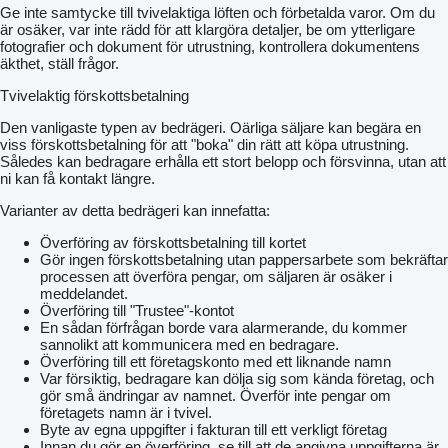
Ge inte samtycke till tvivelaktiga löften och förbetalda varor. Om du
är osäker, var inte rädd för att klargöra detaljer, be om ytterligare
fotografier och dokument för utrustning, kontrollera dokumentens
äkthet, ställ frågor.
Tvivelaktig förskottsbetalning
Den vanligaste typen av bedrägeri. Oärliga säljare kan begära en
viss förskottsbetalning för att "boka" din rätt att köpa utrustning.
Således kan bedragare erhålla ett stort belopp och försvinna, utan att
ni kan få kontakt längre.
Varianter av detta bedrägeri kan innefatta:
Överföring av förskottsbetalning till kortet
Gör ingen förskottsbetalning utan pappersarbete som bekräftar
processen att överföra pengar, om säljaren är osäker i
meddelandet.
Överföring till "Trustee"-kontot
En sådan förfrågan borde vara alarmerande, du kommer
sannolikt att kommunicera med en bedragare.
Överföring till ett företagskonto med ett liknande namn
Var försiktig, bedragare kan dölja sig som kända företag, och
gör små ändringar av namnet. Överför inte pengar om
företagets namn är i tvivel.
Byte av egna uppgifter i fakturan till ett verkligt företag
Innan du gör en överföring, se till att de angivna uppgifterna är