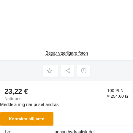
Begär ytterligare foton
23,22 €
100 PLN
≈ 254,60 kr
Nettopris
Meddela mig när priset ändras
Kontakta säljaren
Typ:
annan hydraulisk del