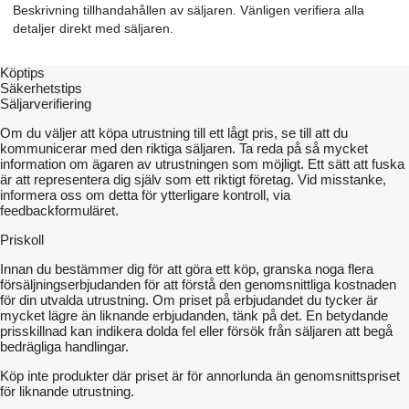
Beskrivning tillhandahållen av säljaren. Vänligen verifiera alla
detaljer direkt med säljaren.
Köptips
Säkerhetstips
Säljarverifiering
Om du väljer att köpa utrustning till ett lågt pris, se till att du
kommunicerar med den riktiga säljaren. Ta reda på så mycket
information om ägaren av utrustningen som möjligt. Ett sätt att fuska
är att representera dig själv som ett riktigt företag. Vid misstanke,
informera oss om detta för ytterligare kontroll, via
feedbackformuläret.
Priskoll
Innan du bestämmer dig för att göra ett köp, granska noga flera
försäljningserbjudanden för att förstå den genomsnittliga kostnaden
för din utvalda utrustning. Om priset på erbjudandet du tycker är
mycket lägre än liknande erbjudanden, tänk på det. En betydande
prisskillnad kan indikera dolda fel eller försök från säljaren att begå
bedrägliga handlingar.
Köp inte produkter där priset är för annorlunda än genomsnittspriset
för liknande utrustning.