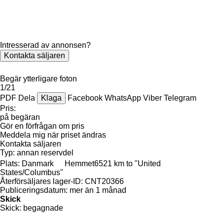
Intresserad av annonsen?
Kontakta säljaren
Begär ytterligare foton
1/21
PDF
Dela
Klaga
Facebook
WhatsApp
Viber
Telegram
Pris:
på begäran
Gör en förfrågan om pris
Meddela mig när priset ändras
Kontakta säljaren
Typ:
annan reservdel
Plats:
Danmark
Hemmet
6521 km to "United
States/Columbus"
Återförsäljares lager-ID:
CNT20366
Publiceringsdatum:
mer än 1 månad
Skick
Skick:
begagnade