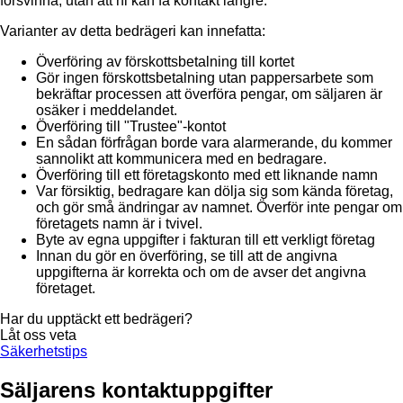
försvinna, utan att ni kan få kontakt längre.
Varianter av detta bedrägeri kan innefatta:
Överföring av förskottsbetalning till kortet
Gör ingen förskottsbetalning utan pappersarbete som
bekräftar processen att överföra pengar, om säljaren är
osäker i meddelandet.
Överföring till "Trustee"-kontot
En sådan förfrågan borde vara alarmerande, du kommer
sannolikt att kommunicera med en bedragare.
Överföring till ett företagskonto med ett liknande namn
Var försiktig, bedragare kan dölja sig som kända företag,
och gör små ändringar av namnet. Överför inte pengar om
företagets namn är i tvivel.
Byte av egna uppgifter i fakturan till ett verkligt företag
Innan du gör en överföring, se till att de angivna
uppgifterna är korrekta och om de avser det angivna
företaget.
Har du upptäckt ett bedrägeri?
Låt oss veta
Säkerhetstips
Säljarens kontaktuppgifter