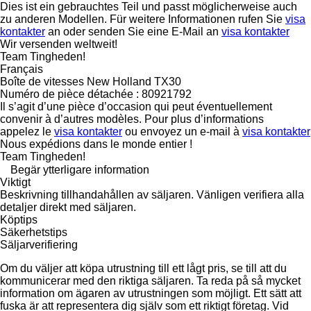
Dies ist ein gebrauchtes Teil und passt möglicherweise auch
zu anderen Modellen. Für weitere Informationen rufen Sie
visa
kontakter
an oder senden Sie eine E-Mail an
visa kontakter
Wir versenden weltweit!
Team Tingheden!
Français
Boîte de vitesses New Holland TX30
Numéro de pièce détachée : 80921792
Il s’agit d’une pièce d’occasion qui peut éventuellement
convenir à d’autres modèles. Pour plus d’informations
appelez le
visa kontakter
ou envoyez un e-mail à
visa kontakter
Nous expédions dans le monde entier !
Team Tingheden!
Begär ytterligare information
Viktigt
Beskrivning tillhandahållen av säljaren. Vänligen verifiera alla
detaljer direkt med säljaren.
Köptips
Säkerhetstips
Säljarverifiering
Om du väljer att köpa utrustning till ett lågt pris, se till att du
kommunicerar med den riktiga säljaren. Ta reda på så mycket
information om ägaren av utrustningen som möjligt. Ett sätt att
fuska är att representera dig själv som ett riktigt företag. Vid