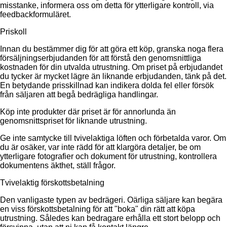
misstanke, informera oss om detta för ytterligare kontroll, via
feedbackformuläret.
Priskoll
Innan du bestämmer dig för att göra ett köp, granska noga flera
försäljningserbjudanden för att förstå den genomsnittliga
kostnaden för din utvalda utrustning. Om priset på erbjudandet
du tycker är mycket lägre än liknande erbjudanden, tänk på det.
En betydande prisskillnad kan indikera dolda fel eller försök
från säljaren att begå bedrägliga handlingar.
Köp inte produkter där priset är för annorlunda än
genomsnittspriset för liknande utrustning.
Ge inte samtycke till tvivelaktiga löften och förbetalda varor. Om
du är osäker, var inte rädd för att klargöra detaljer, be om
ytterligare fotografier och dokument för utrustning, kontrollera
dokumentens äkthet, ställ frågor.
Tvivelaktig förskottsbetalning
Den vanligaste typen av bedrägeri. Oärliga säljare kan begära
en viss förskottsbetalning för att "boka" din rätt att köpa
utrustning. Således kan bedragare erhålla ett stort belopp och