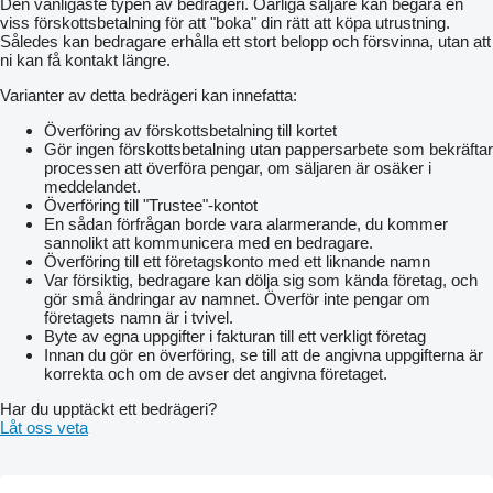
Den vanligaste typen av bedrägeri. Oärliga säljare kan begära en
viss förskottsbetalning för att "boka" din rätt att köpa utrustning.
Således kan bedragare erhålla ett stort belopp och försvinna, utan att
ni kan få kontakt längre.
Varianter av detta bedrägeri kan innefatta:
Överföring av förskottsbetalning till kortet
Gör ingen förskottsbetalning utan pappersarbete som bekräftar
processen att överföra pengar, om säljaren är osäker i
meddelandet.
Överföring till "Trustee"-kontot
En sådan förfrågan borde vara alarmerande, du kommer
sannolikt att kommunicera med en bedragare.
Överföring till ett företagskonto med ett liknande namn
Var försiktig, bedragare kan dölja sig som kända företag, och
gör små ändringar av namnet. Överför inte pengar om
företagets namn är i tvivel.
Byte av egna uppgifter i fakturan till ett verkligt företag
Innan du gör en överföring, se till att de angivna uppgifterna är
korrekta och om de avser det angivna företaget.
Har du upptäckt ett bedrägeri?
Låt oss veta