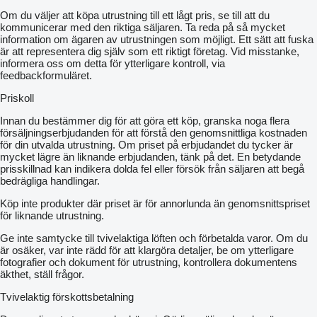
Om du väljer att köpa utrustning till ett lågt pris, se till att du
kommunicerar med den riktiga säljaren. Ta reda på så mycket
information om ägaren av utrustningen som möjligt. Ett sätt att fuska
är att representera dig själv som ett riktigt företag. Vid misstanke,
informera oss om detta för ytterligare kontroll, via
feedbackformuläret.
Priskoll
Innan du bestämmer dig för att göra ett köp, granska noga flera
försäljningserbjudanden för att förstå den genomsnittliga kostnaden
för din utvalda utrustning. Om priset på erbjudandet du tycker är
mycket lägre än liknande erbjudanden, tänk på det. En betydande
prisskillnad kan indikera dolda fel eller försök från säljaren att begå
bedrägliga handlingar.
Köp inte produkter där priset är för annorlunda än genomsnittspriset
för liknande utrustning.
Ge inte samtycke till tvivelaktiga löften och förbetalda varor. Om du
är osäker, var inte rädd för att klargöra detaljer, be om ytterligare
fotografier och dokument för utrustning, kontrollera dokumentens
äkthet, ställ frågor.
Tvivelaktig förskottsbetalning