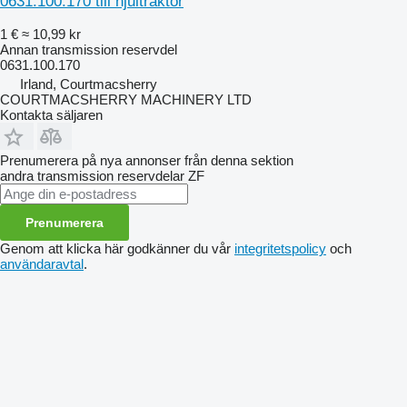
0631.100.170 till hjultraktor
1 €
≈ 10,99 kr
Annan transmission reservdel
0631.100.170
Irland, Courtmacsherry
COURTMACSHERRY MACHINERY LTD
Kontakta säljaren
Prenumerera på nya annonser från denna sektion
andra transmission reservdelar
ZF
Prenumerera
Genom att klicka här godkänner du vår
integritetspolicy
och
användaravtal
.