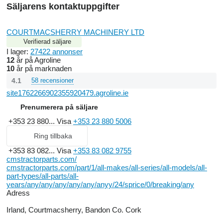
Säljarens kontaktuppgifter
COURTMACSHERRY MACHINERY LTD
Verifierad säljare
I lager:
27422 annonser
12
år på Agroline
10
år på marknaden
4.1
58 recensioner
site1762266902355920479.agroline.ie
Prenumerera på säljare
+353 23 880...
Visa
+353 23 880 5006
Ring tillbaka
+353 83 082...
Visa
+353 83 082 9755
cmstractorparts.com/
cmstractorparts.com/part/1/all-makes/all-series/all-models/all-
part-types/all-parts/all-
years/any/any/any/any/any/anyy/24/sprice/0/breaking/any
Adress
Irland, Courtmacsherry, Bandon Co. Cork