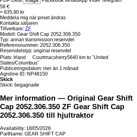
PDF
Dela
Klaga
Facebook
WhatsApp
Viber
Telegram
58 €
≈ 635,90 kr
Meddela mig när priset ändras
Kontakta säljaren
Tillverkare:
ZF
Modell:
Gear Shift Cap 2052.306.350
Typ:
annan transmission reservdel
Referensnummer:
2052.306.350
Reservdelstyp:
original reservdel
Plats:
Irland
Courtmacsherry
5640 km to "United
States/Columbus"
Publiceringsdatum:
mer än 1 månad
Agroline ID:
NP48150
Skick
Skick:
begagnade
Mer information — Original Gear Shift
Cap 2052.306.350 ZF Gear Shift Cap
2052.306.350 till hjultraktor
Availability: 18/05/2026
PartName: GEAR SHIFT CAP