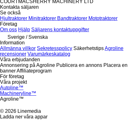
COURTMACSHERRY MACHINERY LTD
Kontakta säljaren
Se också
Hjultraktorer
Minitraktorer
Bandtraktorer
Mototraktorer
Företag
Om oss
Hjälp
Säljarens kontaktuppgifter
Sverige / Svenska
Information
Allmänna villkor
Sekretesspolicy
Säkerhetstips
Agroline
recensioner
Varumärkeskatalog
Våra erbjudanden
Annonsering på Agroline
Publicera en annons
Placera en
banner
Affiliateprogram
För företag
Våra projekt
Autoline™
Machineryline™
Agroline™
© 2026 Linemedia
Ladda ner våra appar