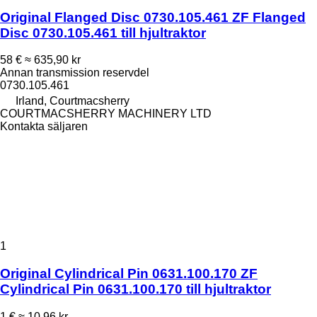
Original Flanged Disc 0730.105.461 ZF Flanged
Disc 0730.105.461 till hjultraktor
58 €
≈ 635,90 kr
Annan transmission reservdel
0730.105.461
Irland, Courtmacsherry
COURTMACSHERRY MACHINERY LTD
Kontakta säljaren
1
Original Cylindrical Pin 0631.100.170 ZF
Cylindrical Pin 0631.100.170 till hjultraktor
1 €
≈ 10,96 kr