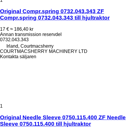
1
Original Compr.spring 0732.043.343 ZF
Compr.spring 0732.043.343 till hjultraktor
17 €
≈ 186,40 kr
Annan transmission reservdel
0732.043.343
Irland, Courtmacsherry
COURTMACSHERRY MACHINERY LTD
Kontakta säljaren
1
Original Needle Sleeve 0750.115.400 ZF Needle
Sleeve 0750.115.400 till hjultraktor