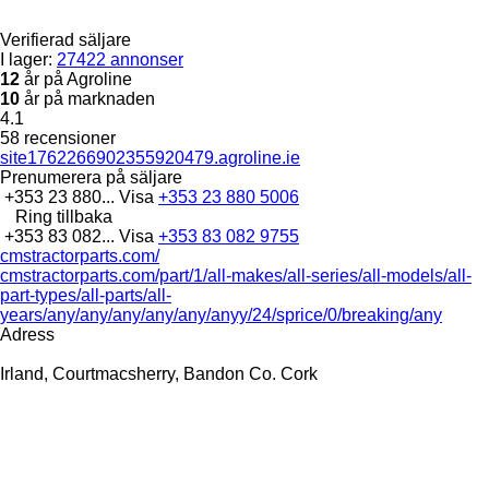
Verifierad säljare
I lager:
27422 annonser
12
år på Agroline
10
år på marknaden
4.1
58 recensioner
site1762266902355920479.agroline.ie
Prenumerera på säljare
+353 23 880...
Visa
+353 23 880 5006
Ring tillbaka
+353 83 082...
Visa
+353 83 082 9755
cmstractorparts.com/
cmstractorparts.com/part/1/all-makes/all-series/all-models/all-
part-types/all-parts/all-
years/any/any/any/any/any/anyy/24/sprice/0/breaking/any
Adress
Irland, Courtmacsherry, Bandon Co. Cork