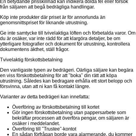
En betydande prisskillnad kan indikera dolda fel eller försök
från säljaren att begå bedrägliga handlingar.
Köp inte produkter där priset är för annorlunda än
genomsnittspriset för liknande utrustning.
Ge inte samtycke till tvivelaktiga löften och förbetalda varor. Om
du är osäker, var inte rädd för att klargöra detaljer, be om
ytterligare fotografier och dokument för utrustning, kontrollera
dokumentens äkthet, ställ frågor.
Tvivelaktig förskottsbetalning
Den vanligaste typen av bedrägeri. Oärliga säljare kan begära
en viss förskottsbetalning för att "boka" din rätt att köpa
utrustning. Således kan bedragare erhålla ett stort belopp och
försvinna, utan att ni kan få kontakt längre.
Varianter av detta bedrägeri kan innefatta:
Överföring av förskottsbetalning till kortet
Gör ingen förskottsbetalning utan pappersarbete som
bekräftar processen att överföra pengar, om säljaren är
osäker i meddelandet.
Överföring till "Trustee"-kontot
En sådan förfrågan borde vara alarmerande, du kommer