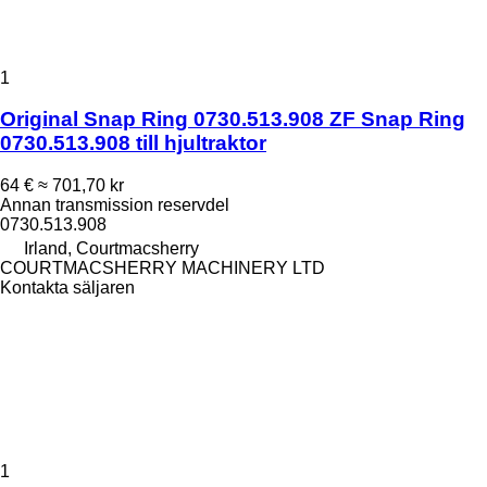
1
Original Snap Ring 0730.513.908 ZF Snap Ring
0730.513.908 till hjultraktor
64 €
≈ 701,70 kr
Annan transmission reservdel
0730.513.908
Irland, Courtmacsherry
COURTMACSHERRY MACHINERY LTD
Kontakta säljaren
1