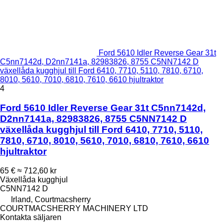
Ford 5610 Idler Reverse Gear 31t
C5nn7142d, D2nn7141a, 82983826, 8755 C5NN7142 D
växellåda kugghjul till Ford 6410, 7710, 5110, 7810, 6710,
8010, 5610, 7010, 6810, 7610, 6610 hjultraktor
4
Ford 5610 Idler Reverse Gear 31t C5nn7142d,
D2nn7141a, 82983826, 8755 C5NN7142 D
växellåda kugghjul till Ford 6410, 7710, 5110,
7810, 6710, 8010, 5610, 7010, 6810, 7610, 6610
hjultraktor
65 €
≈ 712,60 kr
Växellåda kugghjul
C5NN7142 D
Irland, Courtmacsherry
COURTMACSHERRY MACHINERY LTD
Kontakta säljaren