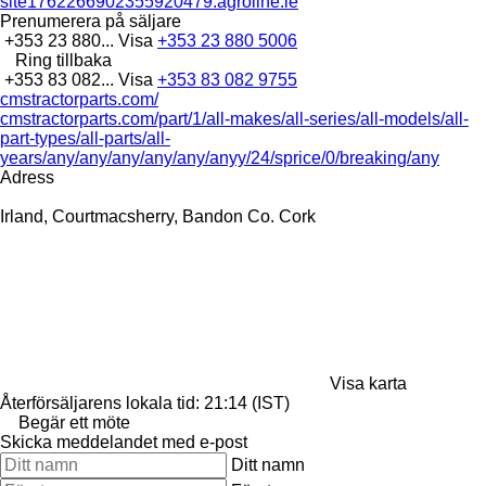
site1762266902355920479.agroline.ie
Prenumerera på säljare
+353 23 880...
Visa
+353 23 880 5006
Ring tillbaka
+353 83 082...
Visa
+353 83 082 9755
cmstractorparts.com/
cmstractorparts.com/part/1/all-makes/all-series/all-models/all-
part-types/all-parts/all-
years/any/any/any/any/any/anyy/24/sprice/0/breaking/any
Adress
Irland, Courtmacsherry, Bandon Co. Cork
Visa karta
Återförsäljarens lokala tid: 21:14 (IST)
Begär ett möte
Skicka meddelandet med e-post
Ditt namn