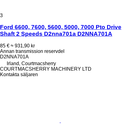
3
Ford 6600, 7600, 5600, 5000, 7000 Pto Drive
Shaft 2 Speeds D2nna701a D2NNA701A
85 €
≈ 931,90 kr
Annan transmission reservdel
D2NNA701A
Irland, Courtmacsherry
COURTMACSHERRY MACHINERY LTD
Kontakta säljaren