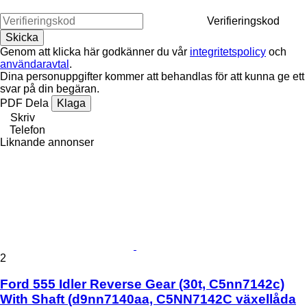
Verifieringskod
Genom att klicka här godkänner du vår
integritetspolicy
och
användaravtal
.
Dina personuppgifter kommer att behandlas för att kunna ge ett
svar på din begäran.
PDF
Dela
Klaga
Skriv
Telefon
Liknande annonser
2
Ford 555 Idler Reverse Gear (30t, C5nn7142c)
With Shaft (d9nn7140aa, C5NN7142C växellåda