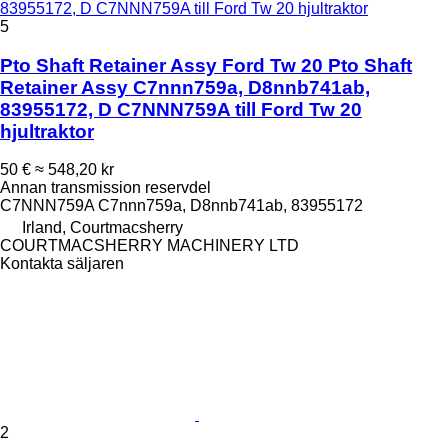
83955172, D C7NNN759A till Ford Tw 20 hjultraktor
5
Pto Shaft Retainer Assy Ford Tw 20 Pto Shaft
Retainer Assy C7nnn759a, D8nnb741ab,
83955172, D C7NNN759A till Ford Tw 20
hjultraktor
50 €
≈ 548,20 kr
Annan transmission reservdel
C7NNN759A C7nnn759a, D8nnb741ab, 83955172
Irland, Courtmacsherry
COURTMACSHERRY MACHINERY LTD
Kontakta säljaren
2