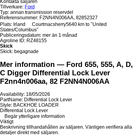
Kontakta säljaren
Tillverkare:
Ford
Typ:
annan transmission reservdel
Referensnummer:
F2NN4N006AA, 82852327
Plats:
Irland
Courtmacsherry
5640 km to "United
States/Columbus"
Publiceringsdatum:
mer än 1 månad
Agroline ID:
RZ48155
Skick
Skick:
begagnade
Mer information — Ford 655, 555, A, D,
C Digger Differential Lock Lever
F2nn4n006aa, 82 F2NN4N006AA
Availability: 18/05/2026
PartName: Differential Lock Lever
Style: BACKHOE LOADER
Differential Lock Lever
Begär ytterligare information
Viktigt
Beskrivning tillhandahållen av säljaren. Vänligen verifiera alla
detaljer direkt med säljaren.