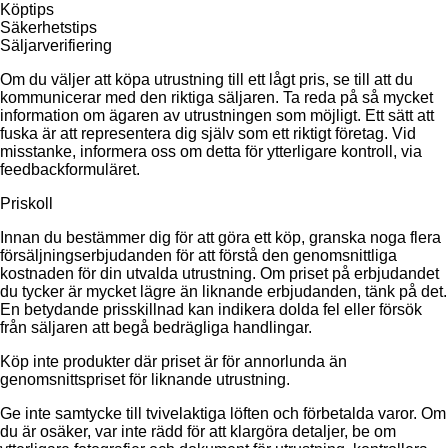
Köptips
Säkerhetstips
Säljarverifiering
Om du väljer att köpa utrustning till ett lågt pris, se till att du
kommunicerar med den riktiga säljaren. Ta reda på så mycket
information om ägaren av utrustningen som möjligt. Ett sätt att
fuska är att representera dig själv som ett riktigt företag. Vid
misstanke, informera oss om detta för ytterligare kontroll, via
feedbackformuläret.
Priskoll
Innan du bestämmer dig för att göra ett köp, granska noga flera
försäljningserbjudanden för att förstå den genomsnittliga
kostnaden för din utvalda utrustning. Om priset på erbjudandet
du tycker är mycket lägre än liknande erbjudanden, tänk på det.
En betydande prisskillnad kan indikera dolda fel eller försök
från säljaren att begå bedrägliga handlingar.
Köp inte produkter där priset är för annorlunda än
genomsnittspriset för liknande utrustning.
Ge inte samtycke till tvivelaktiga löften och förbetalda varor. Om
du är osäker, var inte rädd för att klargöra detaljer, be om