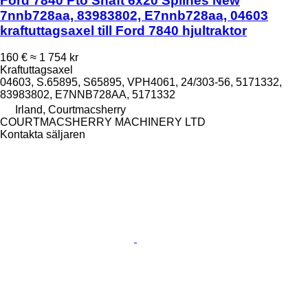
Ford 7840 Pto Shaft 6x20 Splines New
7nnb728aa, 83983802, E7nnb728aa, 04603
kraftuttagsaxel till Ford 7840 hjultraktor
160 €
≈ 1 754 kr
Kraftuttagsaxel
04603, S.65895, S65895, VPH4061, 24/303-56, 5171332,
83983802, E7NNB728AA, 5171332
Irland, Courtmacsherry
COURTMACSHERRY MACHINERY LTD
Kontakta säljaren