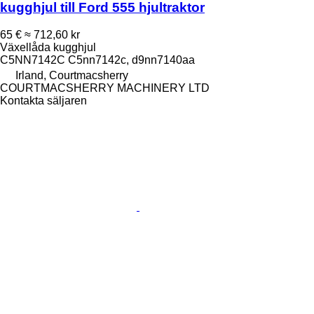
kugghjul till Ford 555 hjultraktor
65 €
≈ 712,60 kr
Växellåda kugghjul
C5NN7142C C5nn7142c, d9nn7140aa
Irland, Courtmacsherry
COURTMACSHERRY MACHINERY LTD
Kontakta säljaren