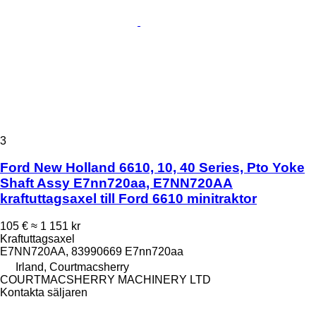
3
Ford New Holland 6610, 10, 40 Series, Pto Yoke
Shaft Assy E7nn720aa, E7NN720AA
kraftuttagsaxel till Ford 6610 minitraktor
105 €
≈ 1 151 kr
Kraftuttagsaxel
E7NN720AA, 83990669 E7nn720aa
Irland, Courtmacsherry
COURTMACSHERRY MACHINERY LTD
Kontakta säljaren