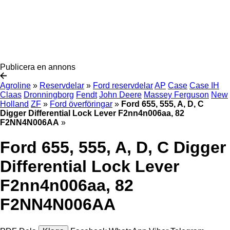
Publicera en annons
Agroline
»
Reservdelar
»
Ford reservdelar
AP
Case
Case IH
Claas
Dronningborg
Fendt
John Deere
Massey Ferguson
New
Holland
ZF
»
Ford överföringar
»
Ford 655, 555, A, D, C
Digger Differential Lock Lever F2nn4n006aa, 82
F2NN4N006AA
»
Ford 655, 555, A, D, C Digger
Differential Lock Lever
F2nn4n006aa, 82
F2NN4N006AA