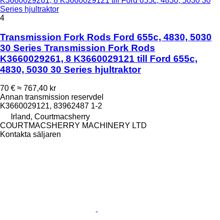
K3660029261, 8 K3660029121 till Ford 655c, 4830, 5030 30
Series hjultraktor
4
Transmission Fork Rods Ford 655c, 4830, 5030
30 Series Transmission Fork Rods
K3660029261, 8 K3660029121 till Ford 655c,
4830, 5030 30 Series hjultraktor
70 €
≈ 767,40 kr
Annan transmission reservdel
K3660029121, 83962487 1-2
Irland, Courtmacsherry
COURTMACSHERRY MACHINERY LTD
Kontakta säljaren