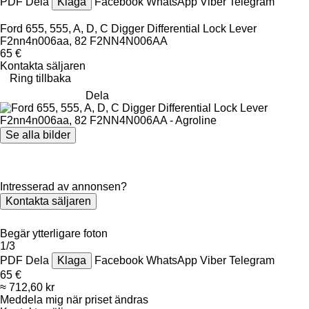
PDF
Dela
Klaga
Facebook
WhatsApp
Viber
Telegram
Ford 655, 555, A, D, C Digger Differential Lock Lever
F2nn4n006aa, 82 F2NN4N006AA
65 €
Kontakta säljaren
Ring tillbaka
Dela
Se alla bilder
Intresserad av annonsen?
Kontakta säljaren
Begär ytterligare foton
1/3
PDF
Dela
Klaga
Facebook
WhatsApp
Viber
Telegram
65 €
≈ 712,60 kr
Meddela mig när priset ändras