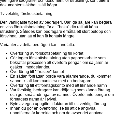
ytterligare fotografier och dokument för utrustning, kontrollera
dokumentens äkthet, ställ frågor.
Tvivelaktig förskottsbetalning
Den vanligaste typen av bedrägeri. Oärliga säljare kan begära
en viss förskottsbetalning för att "boka" din rätt att köpa
utrustning. Således kan bedragare erhålla ett stort belopp och
försvinna, utan att ni kan få kontakt längre.
Varianter av detta bedrägeri kan innefatta:
Överföring av förskottsbetalning till kortet
Gör ingen förskottsbetalning utan pappersarbete som
bekräftar processen att överföra pengar, om säljaren är
osäker i meddelandet.
Överföring till "Trustee"-kontot
En sådan förfrågan borde vara alarmerande, du kommer
sannolikt att kommunicera med en bedragare.
Överföring till ett företagskonto med ett liknande namn
Var försiktig, bedragare kan dölja sig som kända företag,
och gör små ändringar av namnet. Överför inte pengar om
företagets namn är i tvivel.
Byte av egna uppgifter i fakturan till ett verkligt företag
Innan du gör en överföring, se till att de angivna
uppgifterna är korrekta och om de avser det angivna