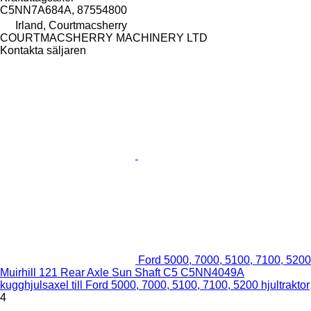
C5NN7A684A, 87554800
Irland, Courtmacsherry
COURTMACSHERRY MACHINERY LTD
Kontakta säljaren
Ford 5000, 7000, 5100, 7100, 5200
Muirhill 121 Rear Axle Sun Shaft C5 C5NN4049A
kugghjulsaxel till Ford 5000, 7000, 5100, 7100, 5200 hjultraktor
4