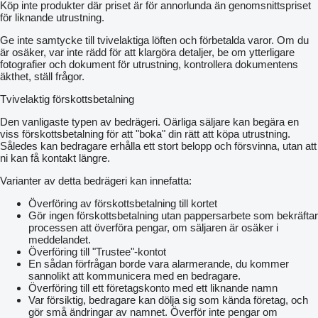
Köp inte produkter där priset är för annorlunda än genomsnittspriset
för liknande utrustning.
Ge inte samtycke till tvivelaktiga löften och förbetalda varor. Om du
är osäker, var inte rädd för att klargöra detaljer, be om ytterligare
fotografier och dokument för utrustning, kontrollera dokumentens
äkthet, ställ frågor.
Tvivelaktig förskottsbetalning
Den vanligaste typen av bedrägeri. Oärliga säljare kan begära en
viss förskottsbetalning för att "boka" din rätt att köpa utrustning.
Således kan bedragare erhålla ett stort belopp och försvinna, utan att
ni kan få kontakt längre.
Varianter av detta bedrägeri kan innefatta:
Överföring av förskottsbetalning till kortet
Gör ingen förskottsbetalning utan pappersarbete som bekräftar
processen att överföra pengar, om säljaren är osäker i
meddelandet.
Överföring till "Trustee"-kontot
En sådan förfrågan borde vara alarmerande, du kommer
sannolikt att kommunicera med en bedragare.
Överföring till ett företagskonto med ett liknande namn
Var försiktig, bedragare kan dölja sig som kända företag, och
gör små ändringar av namnet. Överför inte pengar om