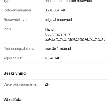
Typ:
annan transmission reservdel
Referensnummer:
0501.004.748
Reservdelstyp:
original reservdel
Plats:
Irland
Courtmacsherry
5640 km to "United States/Columbus"
Publiceringsdatum:
mer än 1 månad
Agroline ID:
NQ48148
Beskrivning
Växellådsvarumärke:
ZF
Växellåda