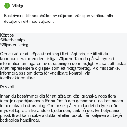
Viktigt
Beskrivning tillhandahållen av säljaren. Vänligen verifiera alla
detaljer direkt med säljaren.
Köptips
Säkerhetstips
Säljarverifiering
Om du väljer att köpa utrustning till ett lågt pris, se till att du
kommunicerar med den riktiga säljaren. Ta reda på så mycket
information om ägaren av utrustningen som möjligt. Ett sätt att fuska
är att representera dig själv som ett riktigt företag. Vid misstanke,
informera oss om detta för ytterligare kontroll, via
feedbackformuläret.
Priskoll
Innan du bestämmer dig för att göra ett köp, granska noga flera
försäljningserbjudanden för att förstå den genomsnittliga kostnaden
för din utvalda utrustning. Om priset på erbjudandet du tycker är
mycket lägre än liknande erbjudanden, tänk på det. En betydande
prisskillnad kan indikera dolda fel eller försök från säljaren att begå
bedrägliga handlingar.