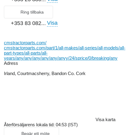
Ring tillbaka
Visa
+353 83 082...
cmstractorparts.com/
cmstractorparts.com/part/1/all-makes/all-series/all-models/all-
part-types/all-parts/all-
years/any/any/any/any/any/anyy/24/sprice/0/breaking/any
Adress
Irland, Courtmacsherry, Bandon Co. Cork
Visa karta
Återförsäljarens lokala tid: 04:53 (IST)
Begär ett möte