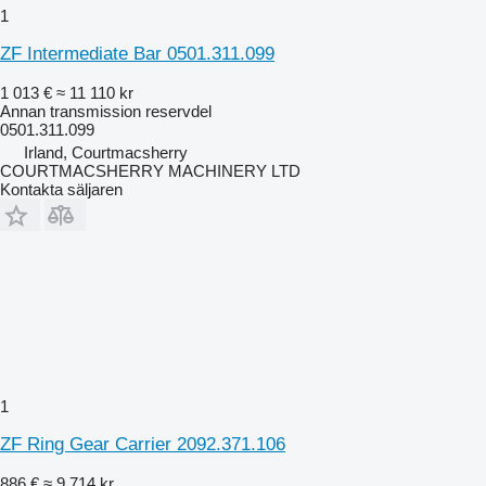
1
ZF Intermediate Bar 0501.311.099
1 013 €
≈ 11 110 kr
Annan transmission reservdel
0501.311.099
Irland, Courtmacsherry
COURTMACSHERRY MACHINERY LTD
Kontakta säljaren
1
ZF Ring Gear Carrier 2092.371.106
886 €
≈ 9 714 kr