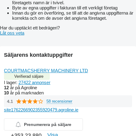
företagets namn är i tvivel.
Byte av egna uppgifter i fakturan till ett verkligt företag
Innan du gör en överföring, se till att de angivna uppgifterna är
korrekta och om de avser det angivna företaget.
Har du upptäckt ett bedrägeri?
Låt oss veta
Säljarens kontaktuppgifter
COURTMACSHERRY MACHINERY LTD
Verifierad säljare
I lager:
27422 annonser
12
år på Agroline
10
år på marknaden
4.1
58 recensioner
site1762266902355920479.agroline.ie
Prenumerera på säljare
Visa
+353 23 880...