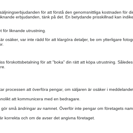
säljningserbjudanden för att förstå den genomsnittliga kostnaden för di
iknande erbjudanden, tänk på det. En betydande prisskillnad kan indiker
 för liknande utrustning.
är osäker, var inte rädd för att klargöra detaljer, be om ytterligare fotog
r.
s förskottsbetalning för att "boka" din rätt att köpa utrustning. Såled
re.
ar processen att överföra pengar, om säljaren är osäker i meddelandet
nolikt att kommunicera med en bedragare.
h gör små ändringar av namnet. Överför inte pengar om företagets namn 
a är korrekta och om de avser det angivna företaget.