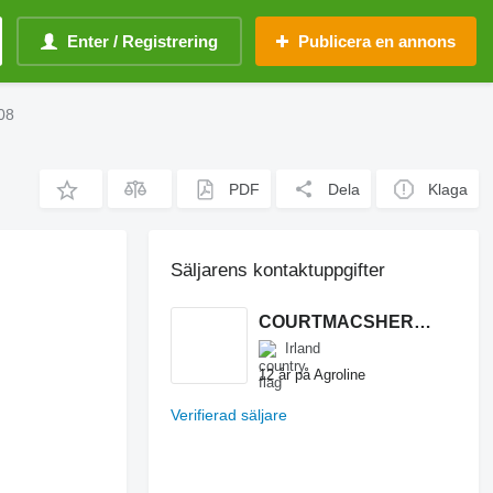
Enter / Registrering
Publicera en annons
08
PDF
Dela
Klaga
Säljarens kontaktuppgifter
COURTMACSHERRY MACHINERY LTD
Irland
12 år på Agroline
Verifierad säljare