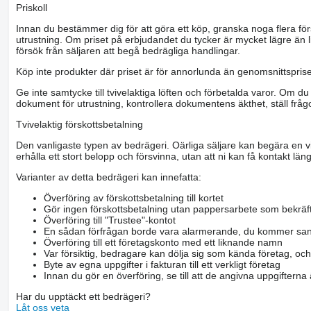
Priskoll
Innan du bestämmer dig för att göra ett köp, granska noga flera för
utrustning. Om priset på erbjudandet du tycker är mycket lägre än l
försök från säljaren att begå bedrägliga handlingar.
Köp inte produkter där priset är för annorlunda än genomsnittspriset
Ge inte samtycke till tvivelaktiga löften och förbetalda varor. Om du 
dokument för utrustning, kontrollera dokumentens äkthet, ställ frågo
Tvivelaktig förskottsbetalning
Den vanligaste typen av bedrägeri. Oärliga säljare kan begära en vis
erhålla ett stort belopp och försvinna, utan att ni kan få kontakt läng
Varianter av detta bedrägeri kan innefatta:
Överföring av förskottsbetalning till kortet
Gör ingen förskottsbetalning utan pappersarbete som bekräft
Överföring till "Trustee"-kontot
En sådan förfrågan borde vara alarmerande, du kommer san
Överföring till ett företagskonto med ett liknande namn
Var försiktig, bedragare kan dölja sig som kända företag, oc
Byte av egna uppgifter i fakturan till ett verkligt företag
Innan du gör en överföring, se till att de angivna uppgiftern
Har du upptäckt ett bedrägeri?
Låt oss veta