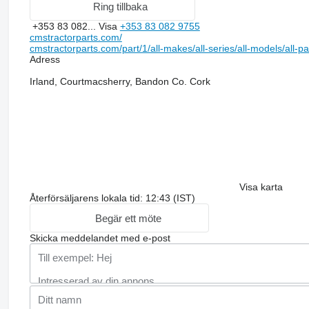
Ring tillbaka
+353 83 082...
Visa
+353 83 082 9755
cmstractorparts.com/
cmstractorparts.com/part/1/all-makes/all-series/all-models/all-p
Adress
Irland, Courtmacsherry, Bandon Co. Cork
Visa karta
Återförsäljarens lokala tid: 12:43 (IST)
Begär ett möte
Skicka meddelandet med e-post