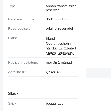
Typ:
annan transmission
reservdel
Referensnummer:
0501.305.108
Reservdelstyp:
original reservdel
Plats:
Irland
Courtmacsherry
5640 km to "United
States/Columbus"
Publiceringsdatum:
mer än 1 månad
Agroline ID:
QY48148
Skick
Skick:
begagnade