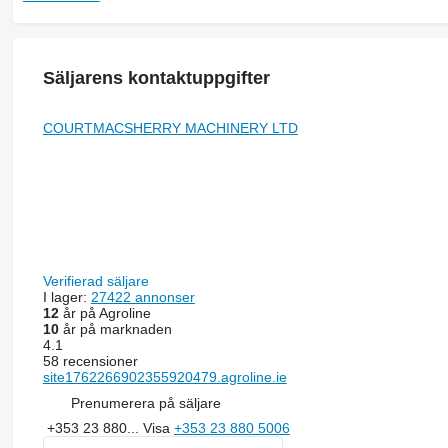
Säljarens kontaktuppgifter
COURTMACSHERRY MACHINERY LTD
Verifierad säljare
I lager:
27422 annonser
12
år på Agroline
10
år på marknaden
4.1
58 recensioner
site1762266902355920479.agroline.ie
Prenumerera på säljare
+353 23 880...
Visa
+353 23 880 5006