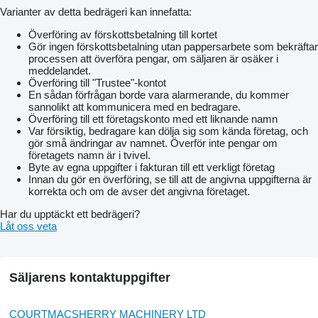
Varianter av detta bedrägeri kan innefatta:
Överföring av förskottsbetalning till kortet
Gör ingen förskottsbetalning utan pappersarbete som bekräftar
processen att överföra pengar, om säljaren är osäker i
meddelandet.
Överföring till "Trustee"-kontot
En sådan förfrågan borde vara alarmerande, du kommer
sannolikt att kommunicera med en bedragare.
Överföring till ett företagskonto med ett liknande namn
Var försiktig, bedragare kan dölja sig som kända företag, och
gör små ändringar av namnet. Överför inte pengar om
företagets namn är i tvivel.
Byte av egna uppgifter i fakturan till ett verkligt företag
Innan du gör en överföring, se till att de angivna uppgifterna är
korrekta och om de avser det angivna företaget.
Har du upptäckt ett bedrägeri?
Låt oss veta
Säljarens kontaktuppgifter
COURTMACSHERRY MACHINERY LTD