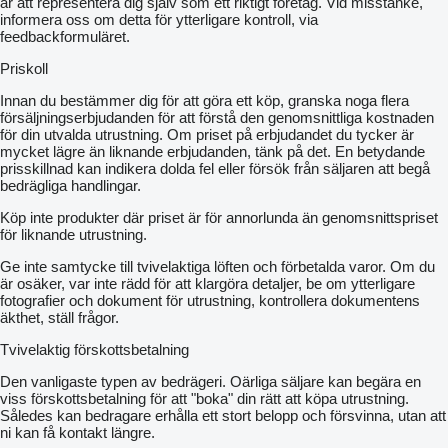
är att representera dig själv som ett riktigt företag. Vid misstanke,
informera oss om detta för ytterligare kontroll, via
feedbackformuläret.
Priskoll
Innan du bestämmer dig för att göra ett köp, granska noga flera
försäljningserbjudanden för att förstå den genomsnittliga kostnaden
för din utvalda utrustning. Om priset på erbjudandet du tycker är
mycket lägre än liknande erbjudanden, tänk på det. En betydande
prisskillnad kan indikera dolda fel eller försök från säljaren att begå
bedrägliga handlingar.
Köp inte produkter där priset är för annorlunda än genomsnittspriset
för liknande utrustning.
Ge inte samtycke till tvivelaktiga löften och förbetalda varor. Om du
är osäker, var inte rädd för att klargöra detaljer, be om ytterligare
fotografier och dokument för utrustning, kontrollera dokumentens
äkthet, ställ frågor.
Tvivelaktig förskottsbetalning
Den vanligaste typen av bedrägeri. Oärliga säljare kan begära en
viss förskottsbetalning för att "boka" din rätt att köpa utrustning.
Således kan bedragare erhålla ett stort belopp och försvinna, utan att
ni kan få kontakt längre.