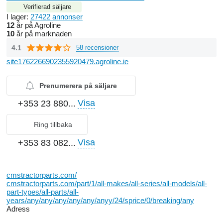
Verifierad säljare
I lager:
27422 annonser
12
år på Agroline
10
år på marknaden
4.1
58 recensioner
site1762266902355920479.agroline.ie
Prenumerera på säljare
Visa
+353 23 880...
Ring tillbaka
Visa
+353 83 082...
cmstractorparts.com/
cmstractorparts.com/part/1/all-makes/all-series/all-models/all-
part-types/all-parts/all-
years/any/any/any/any/any/anyy/24/sprice/0/breaking/any
Adress