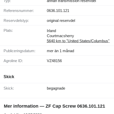
Typ:
annan transmission reservdel
Referensnummer:
0636.101.121
Reservdelstyp:
original reservdel
Plats:
Irland
Courtmacsherry
5640 km to "United States/Columbus"
Publiceringsdatum:
mer än 1 månad
Agroline ID:
VZ48156
Skick
Skick:
begagnade
Mer information — ZF Cap Screw 0636.101.121