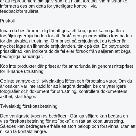
är att representera dig själv som ett riktigt företag. Vid misstanke,
informera oss om detta för ytterligare kontroll, via
feedbackformuläret.
Priskoll
Innan du bestämmer dig för att göra ett köp, granska noga flera
försäljningserbjudanden för att förstå den genomsnittliga kostnaden
för din utvalda utrustning. Om priset på erbjudandet du tycker är
mycket lägre än liknande erbjudanden, tänk på det. En betydande
prisskillnad kan indikera dolda fel eller försök från säljaren att begå
bedrägliga handlingar.
Köp inte produkter där priset är för annorlunda än genomsnittspriset
för liknande utrustning.
Ge inte samtycke till tvivelaktiga löften och förbetalda varor. Om du
är osäker, var inte rädd för att klargöra detaljer, be om ytterligare
fotografier och dokument för utrustning, kontrollera dokumentens
äkthet, ställ frågor.
Tvivelaktig förskottsbetalning
Den vanligaste typen av bedrägeri. Oärliga säljare kan begära en
viss förskottsbetalning för att "boka" din rätt att köpa utrustning.
Således kan bedragare erhålla ett stort belopp och försvinna, utan att
ni kan få kontakt längre.