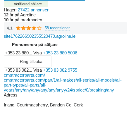
Verifierad säljare
I lager:
27422 annonser
12
år på Agroline
10
år på marknaden
4.1
58 recensioner
site1762266902355920479.agroline.ie
Prenumerera på säljare
+353 23 880...
Visa
+353 23 880 5006
Ring tillbaka
+353 83 082...
Visa
+353 83 082 9755
cmstractorparts.com/
cmstractorparts.com/part/1/all-makes/all-series/all-models/all-
part-types/all-parts/all-
years/any/any/any/any/any/anyy/24/sprice/0/breaking/any
Adress
Irland, Courtmacsherry, Bandon Co. Cork