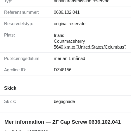
Typ:
annan transmission reservdel
Referensnummer:
0636.102.041
Reservdelstyp:
original reservdel
Plats:
Irland
Courtmacsherry
5640 km to "United States/Columbus"
Publiceringsdatum:
mer än 1 månad
Agroline ID:
DZ48156
Skick
Skick:
begagnade
Mer information — ZF Cap Screw 0636.102.041