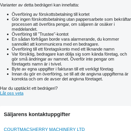
Varianter av detta bedrägeri kan innefatta:
Överföring av förskottsbetalning till kortet
Gör ingen förskottsbetalning utan pappersarbete som bekräftar
processen att överföra pengar, om säljaren är osäker i
meddelandet.
Överföring till "Trustee"-kontot
En sådan förfrågan borde vara alarmerande, du kommer
sannolikt att kommunicera med en bedragare.
Överföring till ett företagskonto med ett liknande namn
Var försiktig, bedragare kan dölja sig som kända företag, och
gör små ändringar av namnet. Överför inte pengar om
företagets namn är i tvivel.
Byte av egna uppgifter i fakturan till ett verkligt företag
Innan du gör en överföring, se till att de angivna uppgifterna är
korrekta och om de avser det angivna företaget.
Har du upptäckt ett bedrägeri?
Låt oss veta
Säljarens kontaktuppgifter
COURTMACSHERRY MACHINERY LTD