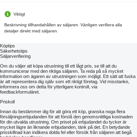
Viktigt
Beskrivning tillhandahållen av säljaren. Vänligen verifiera alla
detaljer direkt med säljaren.
Köptips
Säkerhetstips
Säljarverifiering
Om du väljer att köpa utrustning till ett lågt pris, se till att du
kommunicerar med den riktiga säljaren. Ta reda på så mycket
information om ägaren av utrustningen som möjligt. Ett sätt att fuska
är att representera dig själv som ett riktigt företag. Vid misstanke,
informera oss om detta för ytterligare kontroll, via
feedbackformuläret.
Priskoll
Innan du bestämmer dig för att göra ett köp, granska noga flera
försäljningserbjudanden för att förstå den genomsnittliga kostnaden
för din utvalda utrustning. Om priset på erbjudandet du tycker är
mycket lägre än liknande erbjudanden, tänk på det. En betydande
prisskillnad kan indikera dolda fel eller försök från säljaren att begå