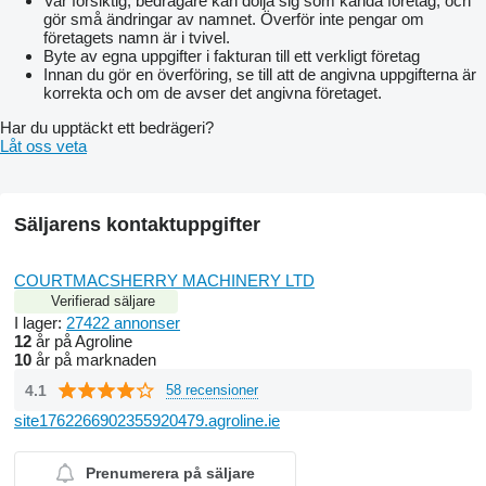
Var försiktig, bedragare kan dölja sig som kända företag, och
gör små ändringar av namnet. Överför inte pengar om
företagets namn är i tvivel.
Byte av egna uppgifter i fakturan till ett verkligt företag
Innan du gör en överföring, se till att de angivna uppgifterna är
korrekta och om de avser det angivna företaget.
Har du upptäckt ett bedrägeri?
Låt oss veta
Säljarens kontaktuppgifter
COURTMACSHERRY MACHINERY LTD
Verifierad säljare
I lager:
27422 annonser
12
år på Agroline
10
år på marknaden
4.1
58 recensioner
site1762266902355920479.agroline.ie
Prenumerera på säljare