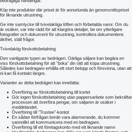
bedrägliga handlingar.
Köp inte produkter där priset är för annorlunda än genomsnittspriset
för liknande utrustning.
Ge inte samtycke till tvivelaktiga löften och förbetalda varor. Om du
är osäker, var inte rädd för att klargöra detaljer, be om ytterligare
fotografier och dokument för utrustning, kontrollera dokumentens
äkthet, ställ frågor.
Tvivelaktig förskottsbetalning
Den vanligaste typen av bedrägeri. Oärliga säljare kan begära en
viss förskottsbetalning för att "boka" din rätt att köpa utrustning.
Således kan bedragare erhålla ett stort belopp och försvinna, utan att
ni kan få kontakt längre.
Varianter av detta bedrägeri kan innefatta:
Överföring av förskottsbetalning till kortet
Gör ingen förskottsbetalning utan pappersarbete som bekräftar
processen att överföra pengar, om säljaren är osäker i
meddelandet.
Överföring till "Trustee"-kontot
En sådan förfrågan borde vara alarmerande, du kommer
sannolikt att kommunicera med en bedragare.
Överföring till ett företagskonto med ett liknande namn