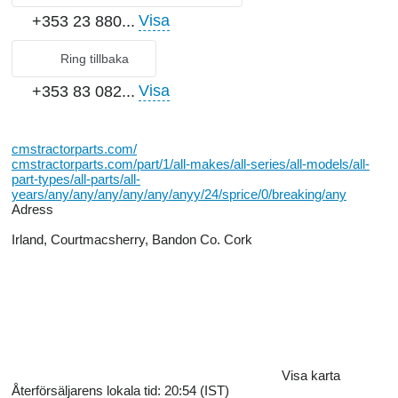
Visa
+353 23 880...
Ring tillbaka
Visa
+353 83 082...
cmstractorparts.com/
cmstractorparts.com/part/1/all-makes/all-series/all-models/all-
part-types/all-parts/all-
years/any/any/any/any/any/anyy/24/sprice/0/breaking/any
Adress
Irland, Courtmacsherry, Bandon Co. Cork
Visa karta
Återförsäljarens lokala tid: 20:54 (IST)