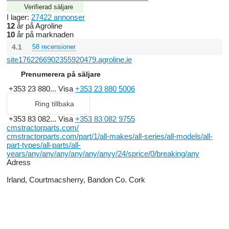
Verifierad säljare
I lager:
27422 annonser
12
år på Agroline
10
år på marknaden
4.1
58 recensioner
site1762266902355920479.agroline.ie
Prenumerera på säljare
+353 23 880...
Visa
+353 23 880 5006
Ring tillbaka
+353 83 082...
Visa
+353 83 082 9755
cmstractorparts.com/
cmstractorparts.com/part/1/all-makes/all-series/all-models/all-
part-types/all-parts/all-
years/any/any/any/any/any/anyy/24/sprice/0/breaking/any
Adress
Irland, Courtmacsherry, Bandon Co. Cork