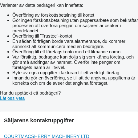
Varianter av detta bedrägeri kan innefatta:
Överföring av förskottsbetalning till kortet
Gör ingen förskottsbetalning utan pappersarbete som bekräftar
processen att överföra pengar, om säljaren är osäker i
meddelandet.
Överföring till "Trustee"-kontot
En sådan förfrågan borde vara alarmerande, du kommer
sannolikt att kommunicera med en bedragare.
Överföring till ett företagskonto med ett liknande namn
Var försiktig, bedragare kan dölja sig som kända företag, och
gör små ändringar av namnet. Överför inte pengar om
företagets namn är i tvivel.
Byte av egna uppgifter i fakturan till ett verkligt företag
Innan du gör en överföring, se till att de angivna uppgifterna är
korrekta och om de avser det angivna företaget.
Har du upptäckt ett bedrägeri?
Låt oss veta
Säljarens kontaktuppgifter
COURTMACSHERRY MACHINERY LTD