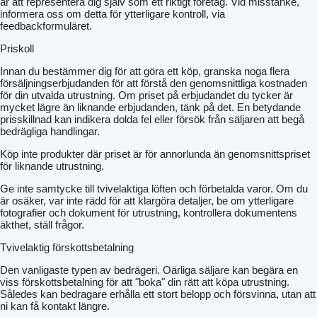
är att representera dig själv som ett riktigt företag. Vid misstanke,
informera oss om detta för ytterligare kontroll, via
feedbackformuläret.
Priskoll
Innan du bestämmer dig för att göra ett köp, granska noga flera
försäljningserbjudanden för att förstå den genomsnittliga kostnaden
för din utvalda utrustning. Om priset på erbjudandet du tycker är
mycket lägre än liknande erbjudanden, tänk på det. En betydande
prisskillnad kan indikera dolda fel eller försök från säljaren att begå
bedrägliga handlingar.
Köp inte produkter där priset är för annorlunda än genomsnittspriset
för liknande utrustning.
Ge inte samtycke till tvivelaktiga löften och förbetalda varor. Om du
är osäker, var inte rädd för att klargöra detaljer, be om ytterligare
fotografier och dokument för utrustning, kontrollera dokumentens
äkthet, ställ frågor.
Tvivelaktig förskottsbetalning
Den vanligaste typen av bedrägeri. Oärliga säljare kan begära en
viss förskottsbetalning för att "boka" din rätt att köpa utrustning.
Således kan bedragare erhålla ett stort belopp och försvinna, utan att
ni kan få kontakt längre.