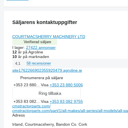
Säljarens kontaktuppgifter
COURTMACSHERRY MACHINERY LTD
Verifierad säljare
I lager:
27422 annonser
12
år på Agroline
10
år på marknaden
58 recensioner
4.1
site1762266902355920479.agroline.ie
Prenumerera på säljare
+353 23 880...
Visa
+353 23 880 5006
Ring tillbaka
+353 83 082...
Visa
+353 83 082 9755
cmstractorparts.com/
cmstractorparts.com/part/1/all-makes/all-series/all-models/all-p
Adress
Irland, Courtmacsherry, Bandon Co. Cork