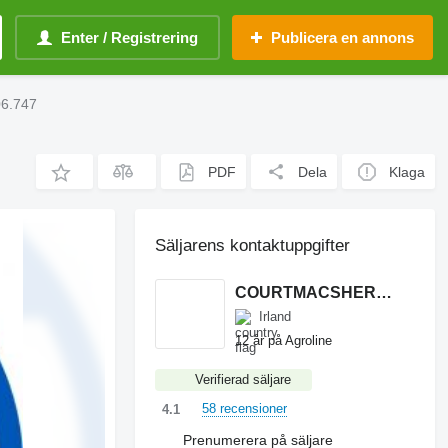
Enter / Registrering
Publicera en annons
06.747
PDF
Dela
Klaga
Säljarens kontaktuppgifter
COURTMACSHERRY MACHINERY LTD
Irland
12 år på Agroline
Verifierad säljare
58 recensioner
4.1
Prenumerera på säljare