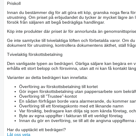
Priskoll
Innan du bestämmer dig för att göra ett köp, granska noga flera för
utrustning. Om priset på erbjudandet du tycker är mycket lägre än l
försök från säljaren att begå bedrägliga handlingar.
Köp inte produkter där priset är för annorlunda än genomsnittspriset
Ge inte samtycke till tvivelaktiga löften och förbetalda varor. Om du 
dokument för utrustning, kontrollera dokumentens äkthet, ställ frågo
Tvivelaktig förskottsbetalning
Den vanligaste typen av bedrägeri. Oärliga säljare kan begära en vis
erhålla ett stort belopp och försvinna, utan att ni kan få kontakt läng
Varianter av detta bedrägeri kan innefatta:
Överföring av förskottsbetalning till kortet
Gör ingen förskottsbetalning utan pappersarbete som bekräft
Överföring till "Trustee"-kontot
En sådan förfrågan borde vara alarmerande, du kommer san
Överföring till ett företagskonto med ett liknande namn
Var försiktig, bedragare kan dölja sig som kända företag, oc
Byte av egna uppgifter i fakturan till ett verkligt företag
Innan du gör en överföring, se till att de angivna uppgiftern
Har du upptäckt ett bedrägeri?
Låt oss veta