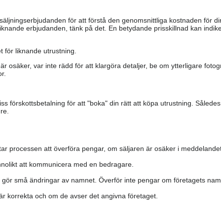
säljningserbjudanden för att förstå den genomsnittliga kostnaden för di
iknande erbjudanden, tänk på det. En betydande prisskillnad kan indiker
 för liknande utrustning.
är osäker, var inte rädd för att klargöra detaljer, be om ytterligare fotog
r.
s förskottsbetalning för att "boka" din rätt att köpa utrustning. Såled
re.
ar processen att överföra pengar, om säljaren är osäker i meddelandet
nolikt att kommunicera med en bedragare.
h gör små ändringar av namnet. Överför inte pengar om företagets namn 
a är korrekta och om de avser det angivna företaget.