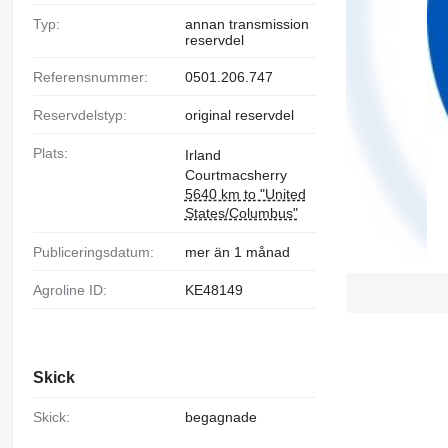
Typ:
annan transmission
reservdel
Referensnummer:
0501.206.747
Reservdelstyp:
original reservdel
Plats:
Irland
Courtmacsherry
5640 km to "United
States/Columbus"
Publiceringsdatum:
mer än 1 månad
Agroline ID:
KE48149
Skick
Skick:
begagnade