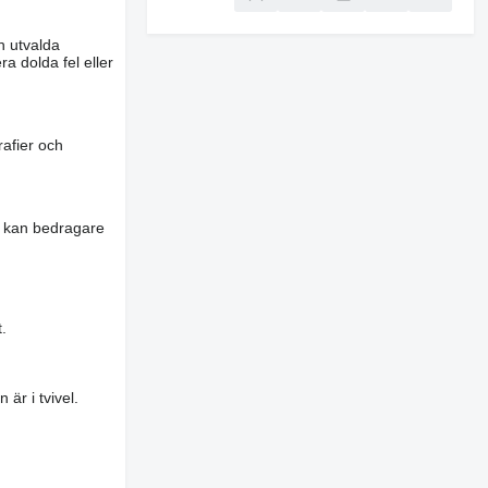
n utvalda
a dolda fel eller
rafier och
es kan bedragare
.
är i tvivel.