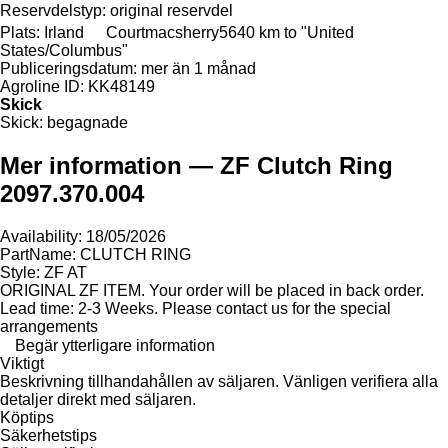
Reservdelstyp:
original reservdel
Plats:
Irland
Courtmacsherry
5640 km to "United
States/Columbus"
Publiceringsdatum:
mer än 1 månad
Agroline ID:
KK48149
Skick
Skick:
begagnade
Mer information — ZF Clutch Ring
2097.370.004
Availability: 18/05/2026
PartName: CLUTCH RING
Style: ZF AT
ORIGINAL ZF ITEM. Your order will be placed in back order.
Lead time: 2-3 Weeks. Please contact us for the special
arrangements
Begär ytterligare information
Viktigt
Beskrivning tillhandahållen av säljaren. Vänligen verifiera alla
detaljer direkt med säljaren.
Köptips
Säkerhetstips