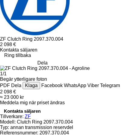
ZF Clutch Ring 2097.370.004
2 098 €
Kontakta säljaren
Ring tillbaka
Dela
1/1
Begär ytterligare foton
PDF
Dela
Klaga
Facebook
WhatsApp
Viber
Telegram
2 098 €
≈ 23 000 kr
Meddela mig när priset ändras
Kontakta säljaren
Tillverkare:
ZF
Modell:
Clutch Ring 2097.370.004
Typ:
annan transmission reservdel
Referensnummer:
2097.370.004