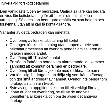
Tvivelaktig förskottsbetalning
Den vanligaste typen av bedrägeri. Oärliga säljare kan begära
en viss förskottsbetalning för att "boka" din rätt att köpa
utrustning. Således kan bedragare erhålla ett stort belopp och
försvinna, utan att ni kan få kontakt längre.
Varianter av detta bedrägeri kan innefatta:
Överföring av förskottsbetalning till kortet
Gör ingen förskottsbetalning utan pappersarbete som
bekräftar processen att överföra pengar, om säljaren är
osäker i meddelandet.
Överföring till "Trustee"-kontot
En sådan förfrågan borde vara alarmerande, du kommer
sannolikt att kommunicera med en bedragare.
Överföring till ett företagskonto med ett liknande namn
Var försiktig, bedragare kan dölja sig som kända företag,
och gör små ändringar av namnet. Överför inte pengar om
företagets namn är i tvivel.
Byte av egna uppgifter i fakturan till ett verkligt företag
Innan du gör en överföring, se till att de angivna
uppgifterna är korrekta och om de avser det angivna
företaget.