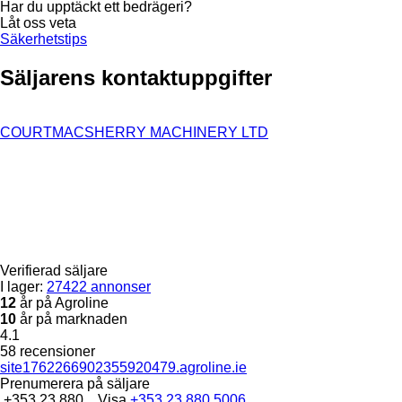
Har du upptäckt ett bedrägeri?
Låt oss veta
Säkerhetstips
Säljarens kontaktuppgifter
COURTMACSHERRY MACHINERY LTD
Verifierad säljare
I lager:
27422 annonser
12
år på Agroline
10
år på marknaden
4.1
58 recensioner
site1762266902355920479.agroline.ie
Prenumerera på säljare
+353 23 880...
Visa
+353 23 880 5006