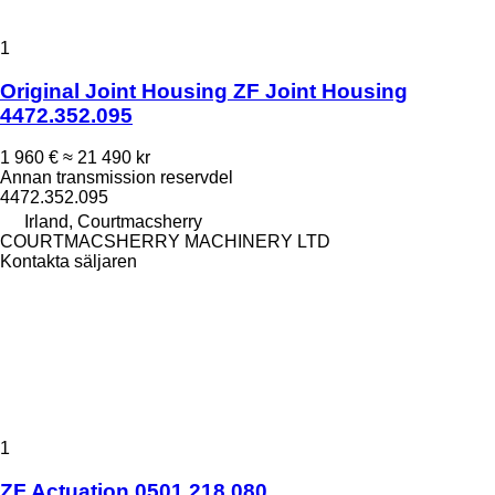
1
Original Joint Housing ZF Joint Housing
4472.352.095
1 960 €
≈ 21 490 kr
Annan transmission reservdel
4472.352.095
Irland, Courtmacsherry
COURTMACSHERRY MACHINERY LTD
Kontakta säljaren
1
ZF Actuation 0501.218.080