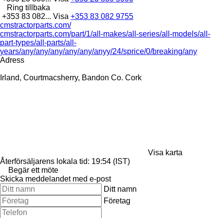
Ring tillbaka
+353 83 082...
Visa
+353 83 082 9755
cmstractorparts.com/
cmstractorparts.com/part/1/all-makes/all-series/all-models/all-
part-types/all-parts/all-
years/any/any/any/any/any/anyy/24/sprice/0/breaking/any
Adress
Irland, Courtmacsherry, Bandon Co. Cork
Visa karta
Återförsäljarens lokala tid: 19:54 (IST)
Begär ett möte
Skicka meddelandet med e-post
Ditt namn
Företag