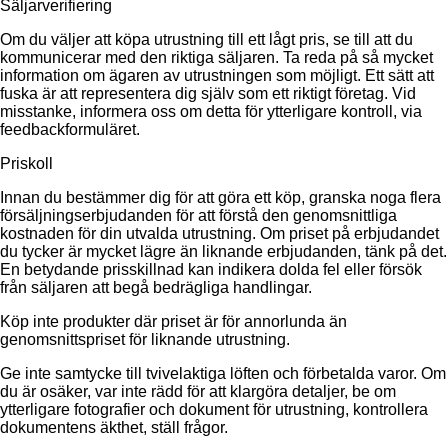
Säljarverifiering
Om du väljer att köpa utrustning till ett lågt pris, se till att du
kommunicerar med den riktiga säljaren. Ta reda på så mycket
information om ägaren av utrustningen som möjligt. Ett sätt att
fuska är att representera dig själv som ett riktigt företag. Vid
misstanke, informera oss om detta för ytterligare kontroll, via
feedbackformuläret.
Priskoll
Innan du bestämmer dig för att göra ett köp, granska noga flera
försäljningserbjudanden för att förstå den genomsnittliga
kostnaden för din utvalda utrustning. Om priset på erbjudandet
du tycker är mycket lägre än liknande erbjudanden, tänk på det.
En betydande prisskillnad kan indikera dolda fel eller försök
från säljaren att begå bedrägliga handlingar.
Köp inte produkter där priset är för annorlunda än
genomsnittspriset för liknande utrustning.
Ge inte samtycke till tvivelaktiga löften och förbetalda varor. Om
du är osäker, var inte rädd för att klargöra detaljer, be om
ytterligare fotografier och dokument för utrustning, kontrollera
dokumentens äkthet, ställ frågor.