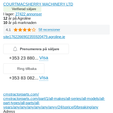
COURTMACSHERRY MACHINERY LTD
Verifierad säljare
I lager:
27422 annonser
12
år på Agroline
10
år på marknaden
4.1
58 recensioner
site1762266902355920479.agroline.ie
Prenumerera på säljare
Visa
+353 23 880...
Ring tillbaka
Visa
+353 83 082...
cmstractorparts.com/
cmstractorparts.com/part/1/all-makes/all-series/all-models/all-
part-types/all-parts/all-
years/any/any/any/any/any/anyy/24/sprice/0/breaking/any
Adress