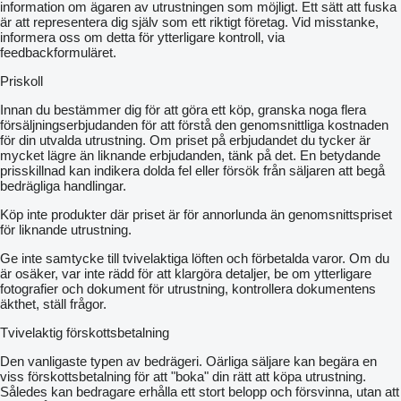
information om ägaren av utrustningen som möjligt. Ett sätt att fuska
är att representera dig själv som ett riktigt företag. Vid misstanke,
informera oss om detta för ytterligare kontroll, via
feedbackformuläret.
Priskoll
Innan du bestämmer dig för att göra ett köp, granska noga flera
försäljningserbjudanden för att förstå den genomsnittliga kostnaden
för din utvalda utrustning. Om priset på erbjudandet du tycker är
mycket lägre än liknande erbjudanden, tänk på det. En betydande
prisskillnad kan indikera dolda fel eller försök från säljaren att begå
bedrägliga handlingar.
Köp inte produkter där priset är för annorlunda än genomsnittspriset
för liknande utrustning.
Ge inte samtycke till tvivelaktiga löften och förbetalda varor. Om du
är osäker, var inte rädd för att klargöra detaljer, be om ytterligare
fotografier och dokument för utrustning, kontrollera dokumentens
äkthet, ställ frågor.
Tvivelaktig förskottsbetalning
Den vanligaste typen av bedrägeri. Oärliga säljare kan begära en
viss förskottsbetalning för att "boka" din rätt att köpa utrustning.
Således kan bedragare erhålla ett stort belopp och försvinna, utan att