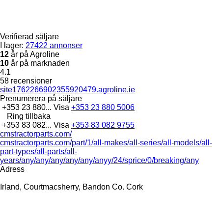
Verifierad säljare
I lager:
27422 annonser
12
år på Agroline
10
år på marknaden
4.1
58 recensioner
site1762266902355920479.agroline.ie
Prenumerera på säljare
+353 23 880...
Visa
+353 23 880 5006
Ring tillbaka
+353 83 082...
Visa
+353 83 082 9755
cmstractorparts.com/
cmstractorparts.com/part/1/all-makes/all-series/all-models/all-
part-types/all-parts/all-
years/any/any/any/any/any/anyy/24/sprice/0/breaking/any
Adress
Irland, Courtmacsherry, Bandon Co. Cork