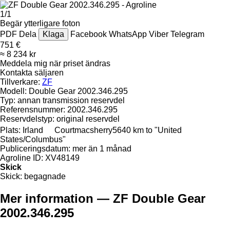
1/1
Begär ytterligare foton
PDF
Dela
Klaga
Facebook
WhatsApp
Viber
Telegram
751 €
≈ 8 234 kr
Meddela mig när priset ändras
Kontakta säljaren
Tillverkare:
ZF
Modell:
Double Gear 2002.346.295
Typ:
annan transmission reservdel
Referensnummer:
2002.346.295
Reservdelstyp:
original reservdel
Plats:
Irland
Courtmacsherry
5640 km to "United
States/Columbus"
Publiceringsdatum:
mer än 1 månad
Agroline ID:
XV48149
Skick
Skick:
begagnade
Mer information — ZF Double Gear
2002.346.295