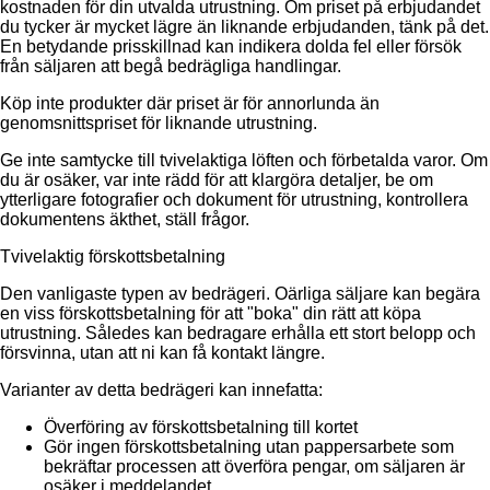
kostnaden för din utvalda utrustning. Om priset på erbjudandet
du tycker är mycket lägre än liknande erbjudanden, tänk på det.
En betydande prisskillnad kan indikera dolda fel eller försök
från säljaren att begå bedrägliga handlingar.
Köp inte produkter där priset är för annorlunda än
genomsnittspriset för liknande utrustning.
Ge inte samtycke till tvivelaktiga löften och förbetalda varor. Om
du är osäker, var inte rädd för att klargöra detaljer, be om
ytterligare fotografier och dokument för utrustning, kontrollera
dokumentens äkthet, ställ frågor.
Tvivelaktig förskottsbetalning
Den vanligaste typen av bedrägeri. Oärliga säljare kan begära
en viss förskottsbetalning för att "boka" din rätt att köpa
utrustning. Således kan bedragare erhålla ett stort belopp och
försvinna, utan att ni kan få kontakt längre.
Varianter av detta bedrägeri kan innefatta:
Överföring av förskottsbetalning till kortet
Gör ingen förskottsbetalning utan pappersarbete som
bekräftar processen att överföra pengar, om säljaren är
osäker i meddelandet.