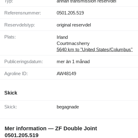
Typ:
annan transmission reservdel
Referensnummer:
0501.205.519
Reservdelstyp:
original reservdel
Plats:
Irland
Courtmacsherry
5640 km to "United States/Columbus"
Publiceringsdatum:
mer än 1 månad
Agroline ID:
AW48149
Skick
Skick:
begagnade
Mer information — ZF Double Joint
0501.205.519