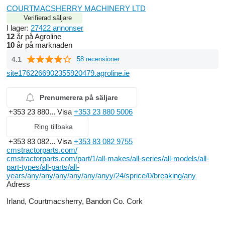
COURTMACSHERRY MACHINERY LTD
Verifierad säljare
I lager:
27422 annonser
12
år på Agroline
10
år på marknaden
4.1
58 recensioner
site1762266902355920479.agroline.ie
Prenumerera på säljare
+353 23 880...
Visa
+353 23 880 5006
Ring tillbaka
+353 83 082...
Visa
+353 83 082 9755
cmstractorparts.com/
cmstractorparts.com/part/1/all-makes/all-series/all-models/all-
part-types/all-parts/all-
years/any/any/any/any/any/anyy/24/sprice/0/breaking/any
Adress
Irland, Courtmacsherry, Bandon Co. Cork