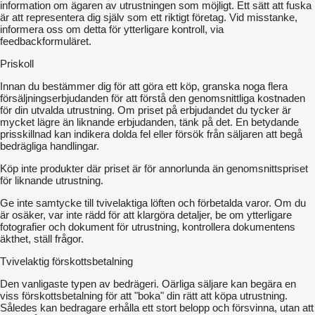
information om ägaren av utrustningen som möjligt. Ett sätt att fuska
är att representera dig själv som ett riktigt företag. Vid misstanke,
informera oss om detta för ytterligare kontroll, via
feedbackformuläret.
Priskoll
Innan du bestämmer dig för att göra ett köp, granska noga flera
försäljningserbjudanden för att förstå den genomsnittliga kostnaden
för din utvalda utrustning. Om priset på erbjudandet du tycker är
mycket lägre än liknande erbjudanden, tänk på det. En betydande
prisskillnad kan indikera dolda fel eller försök från säljaren att begå
bedrägliga handlingar.
Köp inte produkter där priset är för annorlunda än genomsnittspriset
för liknande utrustning.
Ge inte samtycke till tvivelaktiga löften och förbetalda varor. Om du
är osäker, var inte rädd för att klargöra detaljer, be om ytterligare
fotografier och dokument för utrustning, kontrollera dokumentens
äkthet, ställ frågor.
Tvivelaktig förskottsbetalning
Den vanligaste typen av bedrägeri. Oärliga säljare kan begära en
viss förskottsbetalning för att "boka" din rätt att köpa utrustning.
Således kan bedragare erhålla ett stort belopp och försvinna, utan att