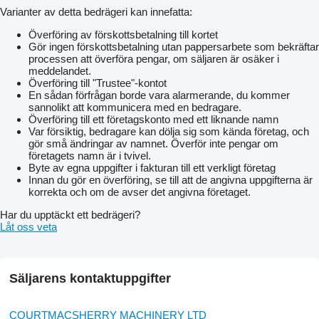
Varianter av detta bedrägeri kan innefatta:
Överföring av förskottsbetalning till kortet
Gör ingen förskottsbetalning utan pappersarbete som bekräftar
processen att överföra pengar, om säljaren är osäker i
meddelandet.
Överföring till "Trustee"-kontot
En sådan förfrågan borde vara alarmerande, du kommer
sannolikt att kommunicera med en bedragare.
Överföring till ett företagskonto med ett liknande namn
Var försiktig, bedragare kan dölja sig som kända företag, och
gör små ändringar av namnet. Överför inte pengar om
företagets namn är i tvivel.
Byte av egna uppgifter i fakturan till ett verkligt företag
Innan du gör en överföring, se till att de angivna uppgifterna är
korrekta och om de avser det angivna företaget.
Har du upptäckt ett bedrägeri?
Låt oss veta
Säljarens kontaktuppgifter
COURTMACSHERRY MACHINERY LTD