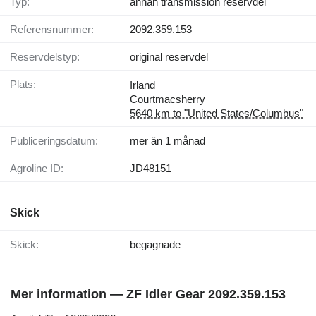
Typ:
annan transmission reservdel
Referensnummer:
2092.359.153
Reservdelstyp:
original reservdel
Plats:
Irland
Courtmacsherry
5640 km to "United States/Columbus"
Publiceringsdatum:
mer än 1 månad
Agroline ID:
JD48151
Skick
Skick:
begagnade
Mer information — ZF Idler Gear 2092.359.153