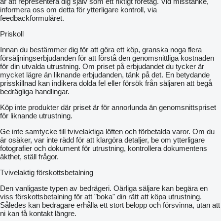
är att representera dig själv som ett riktigt företag. Vid misstanke,
informera oss om detta för ytterligare kontroll, via
feedbackformuläret.
Priskoll
Innan du bestämmer dig för att göra ett köp, granska noga flera
försäljningserbjudanden för att förstå den genomsnittliga kostnaden
för din utvalda utrustning. Om priset på erbjudandet du tycker är
mycket lägre än liknande erbjudanden, tänk på det. En betydande
prisskillnad kan indikera dolda fel eller försök från säljaren att begå
bedrägliga handlingar.
Köp inte produkter där priset är för annorlunda än genomsnittspriset
för liknande utrustning.
Ge inte samtycke till tvivelaktiga löften och förbetalda varor. Om du
är osäker, var inte rädd för att klargöra detaljer, be om ytterligare
fotografier och dokument för utrustning, kontrollera dokumentens
äkthet, ställ frågor.
Tvivelaktig förskottsbetalning
Den vanligaste typen av bedrägeri. Oärliga säljare kan begära en
viss förskottsbetalning för att "boka" din rätt att köpa utrustning.
Således kan bedragare erhålla ett stort belopp och försvinna, utan att
ni kan få kontakt längre.