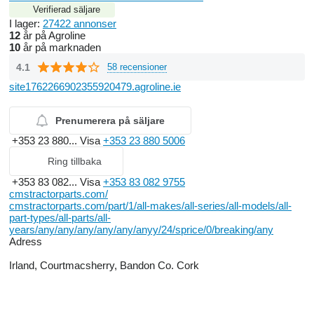
Verifierad säljare
I lager:
27422 annonser
12
år på Agroline
10
år på marknaden
4.1
58 recensioner
site1762266902355920479.agroline.ie
Prenumerera på säljare
+353 23 880...
Visa
+353 23 880 5006
Ring tillbaka
+353 83 082...
Visa
+353 83 082 9755
cmstractorparts.com/
cmstractorparts.com/part/1/all-makes/all-series/all-models/all-
part-types/all-parts/all-
years/any/any/any/any/any/anyy/24/sprice/0/breaking/any
Adress
Irland, Courtmacsherry, Bandon Co. Cork