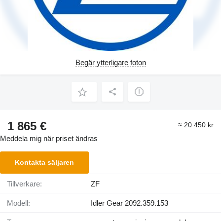
Begär ytterligare foton
1 865 €
≈ 20 450 kr
Meddela mig när priset ändras
Kontakta säljaren
Tillverkare:
ZF
Modell:
Idler Gear 2092.359.153