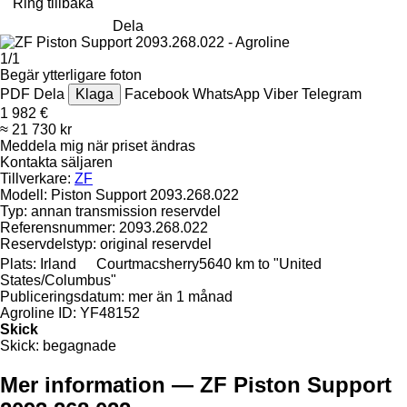
Ring tillbaka
Dela
1/1
Begär ytterligare foton
PDF
Dela
Klaga
Facebook
WhatsApp
Viber
Telegram
1 982 €
≈ 21 730 kr
Meddela mig när priset ändras
Kontakta säljaren
Tillverkare:
ZF
Modell:
Piston Support 2093.268.022
Typ:
annan transmission reservdel
Referensnummer:
2093.268.022
Reservdelstyp:
original reservdel
Plats:
Irland
Courtmacsherry
5640 km to "United
States/Columbus"
Publiceringsdatum:
mer än 1 månad
Agroline ID:
YF48152
Skick
Skick:
begagnade
Mer information — ZF Piston Support