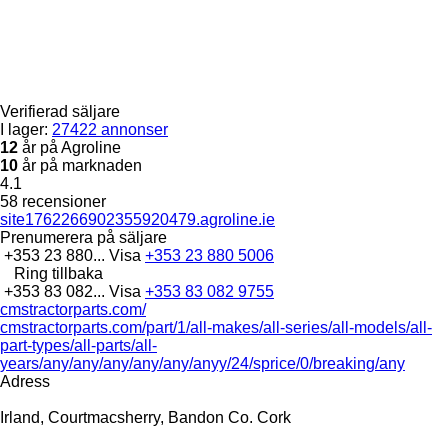
Verifierad säljare
I lager:
27422 annonser
12
år på Agroline
10
år på marknaden
4.1
58 recensioner
site1762266902355920479.agroline.ie
Prenumerera på säljare
+353 23 880...
Visa
+353 23 880 5006
Ring tillbaka
+353 83 082...
Visa
+353 83 082 9755
cmstractorparts.com/
cmstractorparts.com/part/1/all-makes/all-series/all-models/all-
part-types/all-parts/all-
years/any/any/any/any/any/anyy/24/sprice/0/breaking/any
Adress
Irland, Courtmacsherry, Bandon Co. Cork