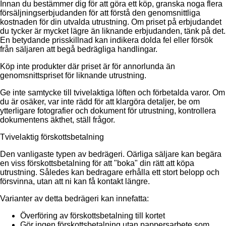
Innan du bestämmer dig för att göra ett köp, granska noga flera
försäljningserbjudanden för att förstå den genomsnittliga
kostnaden för din utvalda utrustning. Om priset på erbjudandet
du tycker är mycket lägre än liknande erbjudanden, tänk på det.
En betydande prisskillnad kan indikera dolda fel eller försök
från säljaren att begå bedrägliga handlingar.
Köp inte produkter där priset är för annorlunda än
genomsnittspriset för liknande utrustning.
Ge inte samtycke till tvivelaktiga löften och förbetalda varor. Om
du är osäker, var inte rädd för att klargöra detaljer, be om
ytterligare fotografier och dokument för utrustning, kontrollera
dokumentens äkthet, ställ frågor.
Tvivelaktig förskottsbetalning
Den vanligaste typen av bedrägeri. Oärliga säljare kan begära
en viss förskottsbetalning för att "boka" din rätt att köpa
utrustning. Således kan bedragare erhålla ett stort belopp och
försvinna, utan att ni kan få kontakt längre.
Varianter av detta bedrägeri kan innefatta:
Överföring av förskottsbetalning till kortet
Gör ingen förskottsbetalning utan pappersarbete som