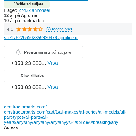
Verifierad säljare
I lager:
27422 annonser
12
år på Agroline
10
år på marknaden
4.1
58 recensioner
site1762266902355920479.agroline.ie
Prenumerera på säljare
Visa
+353 23 880...
Ring tillbaka
Visa
+353 83 082...
cmstractorparts.com/
cmstractorparts.com/part/1/all-makes/all-series/all-models/all-
part-types/all-parts/all-
years/any/any/any/any/any/anyy/24/sprice/0/breaking/any
Adress