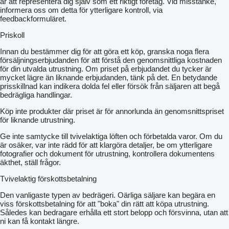
är att representera dig själv som ett riktigt företag. Vid misstanke,
informera oss om detta för ytterligare kontroll, via
feedbackformuläret.
Priskoll
Innan du bestämmer dig för att göra ett köp, granska noga flera
försäljningserbjudanden för att förstå den genomsnittliga kostnaden
för din utvalda utrustning. Om priset på erbjudandet du tycker är
mycket lägre än liknande erbjudanden, tänk på det. En betydande
prisskillnad kan indikera dolda fel eller försök från säljaren att begå
bedrägliga handlingar.
Köp inte produkter där priset är för annorlunda än genomsnittspriset
för liknande utrustning.
Ge inte samtycke till tvivelaktiga löften och förbetalda varor. Om du
är osäker, var inte rädd för att klargöra detaljer, be om ytterligare
fotografier och dokument för utrustning, kontrollera dokumentens
äkthet, ställ frågor.
Tvivelaktig förskottsbetalning
Den vanligaste typen av bedrägeri. Oärliga säljare kan begära en
viss förskottsbetalning för att "boka" din rätt att köpa utrustning.
Således kan bedragare erhålla ett stort belopp och försvinna, utan att
ni kan få kontakt längre.