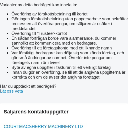
Varianter av detta bedrägeri kan innefatta:
Överföring av förskottsbetalning till kortet
Gör ingen förskottsbetalning utan pappersarbete som bekräftar
processen att överföra pengar, om säljaren är osäker i
meddelandet.
Överföring till "Trustee"-kontot
En sådan förfrågan borde vara alarmerande, du kommer
sannolikt att kommunicera med en bedragare.
Överföring till ett företagskonto med ett liknande namn
Var försiktig, bedragare kan dölja sig som kända företag, och
gör små ändringar av namnet. Överför inte pengar om
företagets namn är i tvivel.
Byte av egna uppgifter i fakturan till ett verkligt företag
Innan du gör en överföring, se till att de angivna uppgifterna är
korrekta och om de avser det angivna företaget.
Har du upptäckt ett bedrägeri?
Låt oss veta
Säljarens kontaktuppgifter
COURTMACSHERRY MACHINERY LTD