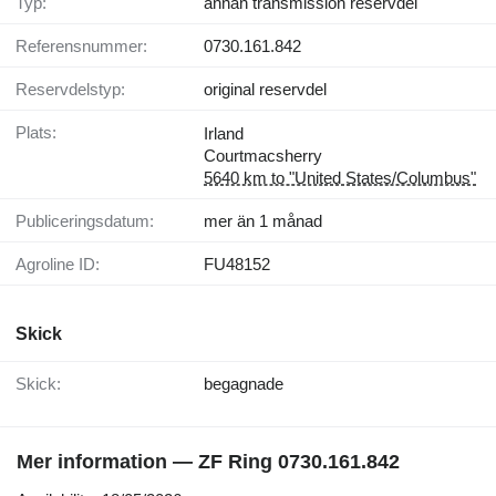
Typ:
annan transmission reservdel
Referensnummer:
0730.161.842
Reservdelstyp:
original reservdel
Plats:
Irland
Courtmacsherry
5640 km to "United States/Columbus"
Publiceringsdatum:
mer än 1 månad
Agroline ID:
FU48152
Skick
Skick:
begagnade
Mer information — ZF Ring 0730.161.842