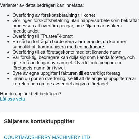
Varianter av detta bedrägeri kan innefatta:
Överföring av förskottsbetalning till kortet
Gör ingen förskottsbetalning utan pappersarbete som bekräftar
processen att överföra pengar, om säljaren är osäker i
meddelandet.
Överföring till "Trustee"-kontot
En sådan förfrågan borde vara alarmerande, du kommer
sannolikt att kommunicera med en bedragare.
Överföring till ett företagskonto med ett liknande namn
Var försiktig, bedragare kan dölja sig som kända företag, och
gör små ändringar av namnet. Överför inte pengar om
företagets namn är i tvivel.
Byte av egna uppgifter i fakturan till ett verkligt företag
Innan du gör en överföring, se till att de angivna uppgifterna är
korrekta och om de avser det angivna företaget.
Har du upptäckt ett bedrägeri?
Låt oss veta
Säljarens kontaktuppgifter
COURTMACSHERRY MACHINERY LTD