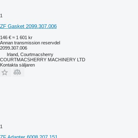
1
ZF Gasket 2099.307.006
146 €
≈ 1 601 kr
Annan transmission reservdel
2099.307.006
Irland, Courtmacsherry
COURTMACSHERRY MACHINERY LTD
Kontakta säljaren
1
ZF Adapter 6008.207.151