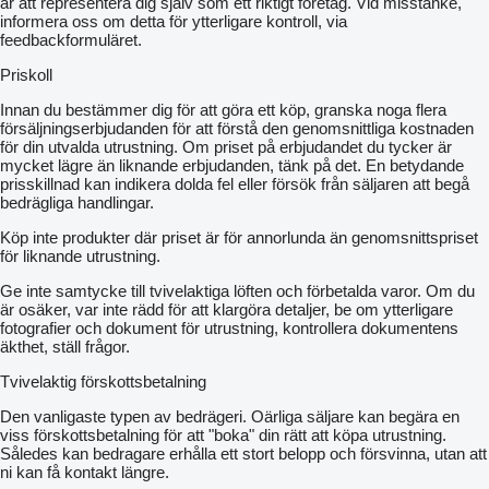
är att representera dig själv som ett riktigt företag. Vid misstanke,
informera oss om detta för ytterligare kontroll, via
feedbackformuläret.
Priskoll
Innan du bestämmer dig för att göra ett köp, granska noga flera
försäljningserbjudanden för att förstå den genomsnittliga kostnaden
för din utvalda utrustning. Om priset på erbjudandet du tycker är
mycket lägre än liknande erbjudanden, tänk på det. En betydande
prisskillnad kan indikera dolda fel eller försök från säljaren att begå
bedrägliga handlingar.
Köp inte produkter där priset är för annorlunda än genomsnittspriset
för liknande utrustning.
Ge inte samtycke till tvivelaktiga löften och förbetalda varor. Om du
är osäker, var inte rädd för att klargöra detaljer, be om ytterligare
fotografier och dokument för utrustning, kontrollera dokumentens
äkthet, ställ frågor.
Tvivelaktig förskottsbetalning
Den vanligaste typen av bedrägeri. Oärliga säljare kan begära en
viss förskottsbetalning för att "boka" din rätt att köpa utrustning.
Således kan bedragare erhålla ett stort belopp och försvinna, utan att
ni kan få kontakt längre.