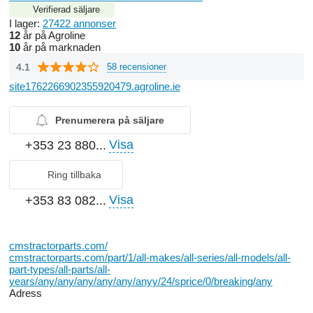
Verifierad säljare
I lager:
27422 annonser
12
år på Agroline
10
år på marknaden
4.1
58 recensioner
site1762266902355920479.agroline.ie
Prenumerera på säljare
Visa
+353 23 880...
Ring tillbaka
Visa
+353 83 082...
cmstractorparts.com/
cmstractorparts.com/part/1/all-makes/all-series/all-models/all-
part-types/all-parts/all-
years/any/any/any/any/any/anyy/24/sprice/0/breaking/any
Adress