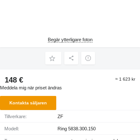
Begär ytterligare foton
148 €
≈ 1 623 kr
Meddela mig när priset ändras
Kontakta säljaren
Tillverkare:
ZF
Modell:
Ring 5838.300.150