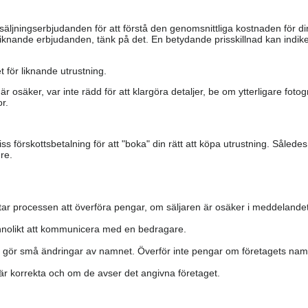
säljningserbjudanden för att förstå den genomsnittliga kostnaden för di
iknande erbjudanden, tänk på det. En betydande prisskillnad kan indiker
 för liknande utrustning.
är osäker, var inte rädd för att klargöra detaljer, be om ytterligare fotog
r.
s förskottsbetalning för att "boka" din rätt att köpa utrustning. Såled
re.
ar processen att överföra pengar, om säljaren är osäker i meddelandet
nolikt att kommunicera med en bedragare.
h gör små ändringar av namnet. Överför inte pengar om företagets namn 
a är korrekta och om de avser det angivna företaget.