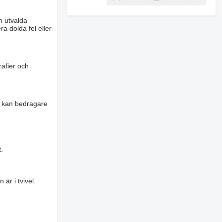
n utvalda
a dolda fel eller
rafier och
es kan bedragare
.
är i tvivel.