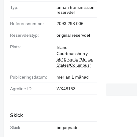
Typ:
annan transmission
reservdel
Referensnummer:
2093.298.006
Reservdelstyp:
original reservdel
Plats:
Irland
Courtmacsherry
5640 km to "United
States/Columbus"
Publiceringsdatum:
mer än 1 månad
Agroline ID:
WK48153
Skick
Skick:
begagnade