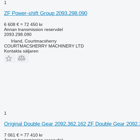
1
ZF Power-shift Group 2093.298.090
6 608 €
≈ 72 450 kr
Annan transmission reservdel
2093.298.090
Irland, Courtmacsherry
COURTMACSHERRY MACHINERY LTD
Kontakta säljaren
1
Original Double Gear 2092.362.162 ZF Double Gear 2092.362
7 061 €
≈ 77 410 kr