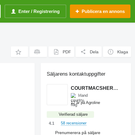
Enter / Registrering
Publicera en annons
PDF
Dela
Klaga
Säljarens kontaktuppgifter
COURTMACSHERRY MACHINERY LTD
Irland
12 år på Agroline
Verifierad säljare
58 recensioner
4.1
Prenumerera på säljare