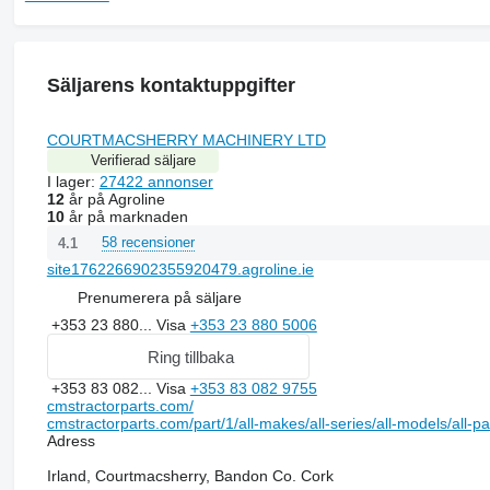
Säljarens kontaktuppgifter
COURTMACSHERRY MACHINERY LTD
Verifierad säljare
I lager:
27422 annonser
12
år på Agroline
10
år på marknaden
58 recensioner
4.1
site1762266902355920479.agroline.ie
Prenumerera på säljare
+353 23 880...
Visa
+353 23 880 5006
Ring tillbaka
+353 83 082...
Visa
+353 83 082 9755
cmstractorparts.com/
cmstractorparts.com/part/1/all-makes/all-series/all-models/all-p
Adress
Irland, Courtmacsherry, Bandon Co. Cork