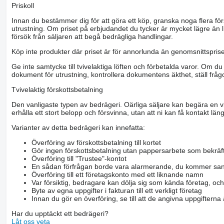
Priskoll
Innan du bestämmer dig för att göra ett köp, granska noga flera för
utrustning. Om priset på erbjudandet du tycker är mycket lägre än l
försök från säljaren att begå bedrägliga handlingar.
Köp inte produkter där priset är för annorlunda än genomsnittspriset
Ge inte samtycke till tvivelaktiga löften och förbetalda varor. Om du 
dokument för utrustning, kontrollera dokumentens äkthet, ställ frågo
Tvivelaktig förskottsbetalning
Den vanligaste typen av bedrägeri. Oärliga säljare kan begära en vis
erhålla ett stort belopp och försvinna, utan att ni kan få kontakt läng
Varianter av detta bedrägeri kan innefatta:
Överföring av förskottsbetalning till kortet
Gör ingen förskottsbetalning utan pappersarbete som bekräft
Överföring till "Trustee"-kontot
En sådan förfrågan borde vara alarmerande, du kommer san
Överföring till ett företagskonto med ett liknande namn
Var försiktig, bedragare kan dölja sig som kända företag, oc
Byte av egna uppgifter i fakturan till ett verkligt företag
Innan du gör en överföring, se till att de angivna uppgiftern
Har du upptäckt ett bedrägeri?
Låt oss veta