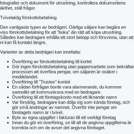
fotografier och dokument för utrustning, kontrollera dokumentens
äkthet, ställ frågor.
Tvivelaktig förskottsbetalning
Den vanligaste typen av bedrägeri. Oärliga säljare kan begära en
viss förskottsbetalning för att "boka" din rätt att köpa utrustning.
Således kan bedragare erhålla ett stort belopp och försvinna, utan att
ni kan få kontakt längre.
Varianter av detta bedrägeri kan innefatta:
Överföring av förskottsbetalning till kortet
Gör ingen förskottsbetalning utan pappersarbete som bekräftar
processen att överföra pengar, om säljaren är osäker i
meddelandet.
Överföring till "Trustee"-kontot
En sådan förfrågan borde vara alarmerande, du kommer
sannolikt att kommunicera med en bedragare.
Överföring till ett företagskonto med ett liknande namn
Var försiktig, bedragare kan dölja sig som kända företag, och
gör små ändringar av namnet. Överför inte pengar om
företagets namn är i tvivel.
Byte av egna uppgifter i fakturan till ett verkligt företag
Innan du gör en överföring, se till att de angivna uppgifterna är
korrekta och om de avser det angivna företaget.