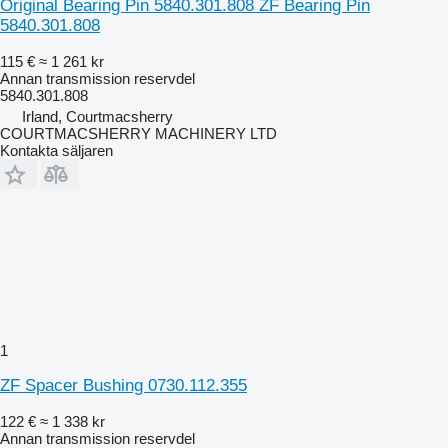
Original Bearing Pin 5840.301.808 ZF Bearing Pin
5840.301.808
115 €
≈ 1 261 kr
Annan transmission reservdel
5840.301.808
Irland, Courtmacsherry
COURTMACSHERRY MACHINERY LTD
Kontakta säljaren
1
ZF Spacer Bushing 0730.112.355
122 €
≈ 1 338 kr
Annan transmission reservdel