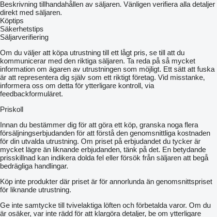
Beskrivning tillhandahållen av säljaren. Vänligen verifiera alla detaljer
direkt med säljaren.
Köptips
Säkerhetstips
Säljarverifiering
Om du väljer att köpa utrustning till ett lågt pris, se till att du
kommunicerar med den riktiga säljaren. Ta reda på så mycket
information om ägaren av utrustningen som möjligt. Ett sätt att fuska
är att representera dig själv som ett riktigt företag. Vid misstanke,
informera oss om detta för ytterligare kontroll, via
feedbackformuläret.
Priskoll
Innan du bestämmer dig för att göra ett köp, granska noga flera
försäljningserbjudanden för att förstå den genomsnittliga kostnaden
för din utvalda utrustning. Om priset på erbjudandet du tycker är
mycket lägre än liknande erbjudanden, tänk på det. En betydande
prisskillnad kan indikera dolda fel eller försök från säljaren att begå
bedrägliga handlingar.
Köp inte produkter där priset är för annorlunda än genomsnittspriset
för liknande utrustning.
Ge inte samtycke till tvivelaktiga löften och förbetalda varor. Om du
är osäker, var inte rädd för att klargöra detaljer, be om ytterligare