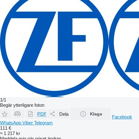
1/1
Begär ytterligare foton
PDF
Dela
Klaga
Facebook
WhatsApp
Viber
Telegram
111 €
≈ 1 217 kr
Meddela mig när priset ändras