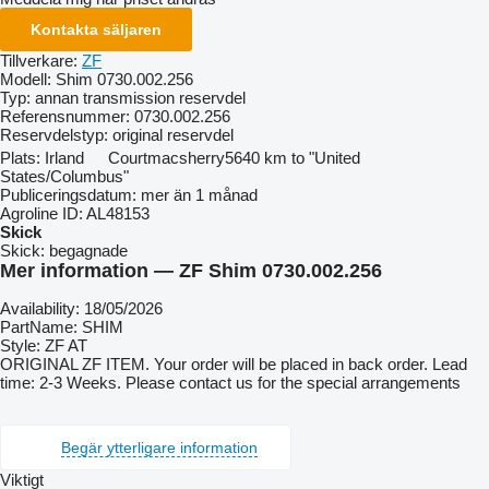
Kontakta säljaren
Tillverkare:
ZF
Modell:
Shim 0730.002.256
Typ:
annan transmission reservdel
Referensnummer:
0730.002.256
Reservdelstyp:
original reservdel
Plats:
Irland
Courtmacsherry
5640 km to "United
States/Columbus"
Publiceringsdatum:
mer än 1 månad
Agroline ID:
AL48153
Skick
Skick:
begagnade
Mer information — ZF Shim 0730.002.256
Availability: 18/05/2026
PartName: SHIM
Style: ZF AT
ORIGINAL ZF ITEM. Your order will be placed in back order. Lead
time: 2-3 Weeks. Please contact us for the special arrangements
Begär ytterligare information
Viktigt