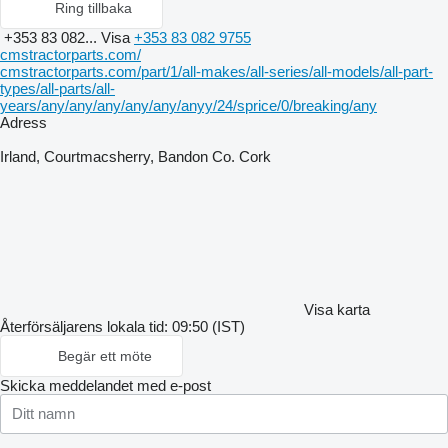
Ring tillbaka
+353 83 082...
Visa
+353 83 082 9755
cmstractorparts.com/
cmstractorparts.com/part/1/all-makes/all-series/all-models/all-part-
types/all-parts/all-
years/any/any/any/any/any/anyy/24/sprice/0/breaking/any
Adress
Irland, Courtmacsherry, Bandon Co. Cork
Visa karta
Återförsäljarens lokala tid: 09:50 (IST)
Begär ett möte
Skicka meddelandet med e-post