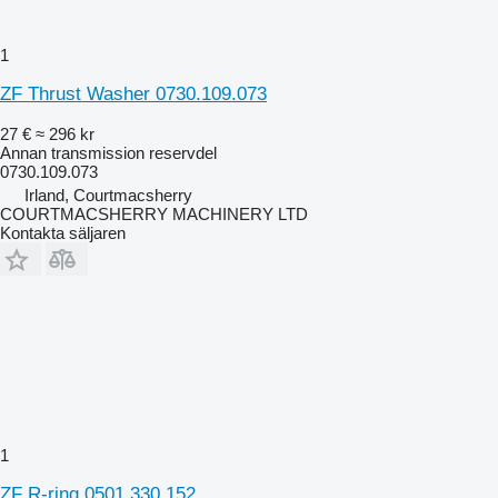
1
ZF Thrust Washer 0730.109.073
27 €
≈ 296 kr
Annan transmission reservdel
0730.109.073
Irland, Courtmacsherry
COURTMACSHERRY MACHINERY LTD
Kontakta säljaren
1
ZF R-ring 0501.330.152