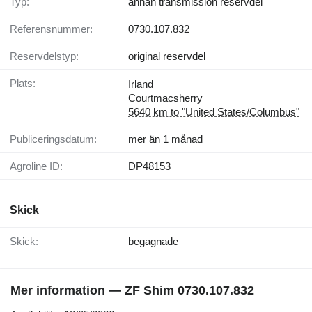
Typ:
annan transmission reservdel
Referensnummer:
0730.107.832
Reservdelstyp:
original reservdel
Plats:
Irland
Courtmacsherry
5640 km to "United States/Columbus"
Publiceringsdatum:
mer än 1 månad
Agroline ID:
DP48153
Skick
Skick:
begagnade
Mer information — ZF Shim 0730.107.832