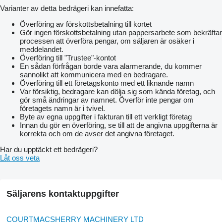
Varianter av detta bedrägeri kan innefatta:
Överföring av förskottsbetalning till kortet
Gör ingen förskottsbetalning utan pappersarbete som bekräftar
processen att överföra pengar, om säljaren är osäker i
meddelandet.
Överföring till "Trustee"-kontot
En sådan förfrågan borde vara alarmerande, du kommer
sannolikt att kommunicera med en bedragare.
Överföring till ett företagskonto med ett liknande namn
Var försiktig, bedragare kan dölja sig som kända företag, och
gör små ändringar av namnet. Överför inte pengar om
företagets namn är i tvivel.
Byte av egna uppgifter i fakturan till ett verkligt företag
Innan du gör en överföring, se till att de angivna uppgifterna är
korrekta och om de avser det angivna företaget.
Har du upptäckt ett bedrägeri?
Låt oss veta
Säljarens kontaktuppgifter
COURTMACSHERRY MACHINERY LTD