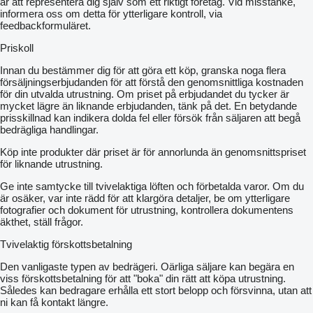
är att representera dig själv som ett riktigt företag. Vid misstanke,
informera oss om detta för ytterligare kontroll, via
feedbackformuläret.
Priskoll
Innan du bestämmer dig för att göra ett köp, granska noga flera
försäljningserbjudanden för att förstå den genomsnittliga kostnaden
för din utvalda utrustning. Om priset på erbjudandet du tycker är
mycket lägre än liknande erbjudanden, tänk på det. En betydande
prisskillnad kan indikera dolda fel eller försök från säljaren att begå
bedrägliga handlingar.
Köp inte produkter där priset är för annorlunda än genomsnittspriset
för liknande utrustning.
Ge inte samtycke till tvivelaktiga löften och förbetalda varor. Om du
är osäker, var inte rädd för att klargöra detaljer, be om ytterligare
fotografier och dokument för utrustning, kontrollera dokumentens
äkthet, ställ frågor.
Tvivelaktig förskottsbetalning
Den vanligaste typen av bedrägeri. Oärliga säljare kan begära en
viss förskottsbetalning för att "boka" din rätt att köpa utrustning.
Således kan bedragare erhålla ett stort belopp och försvinna, utan att
ni kan få kontakt längre.