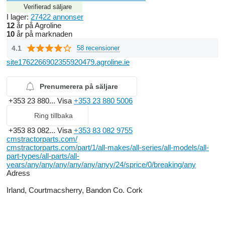
Verifierad säljare
I lager:
27422 annonser
12
år på Agroline
10
år på marknaden
4.1
58 recensioner
site1762266902355920479.agroline.ie
Prenumerera på säljare
+353 23 880...
Visa
+353 23 880 5006
Ring tillbaka
+353 83 082...
Visa
+353 83 082 9755
cmstractorparts.com/
cmstractorparts.com/part/1/all-makes/all-series/all-models/all-
part-types/all-parts/all-
years/any/any/any/any/any/anyy/24/sprice/0/breaking/any
Adress
Irland, Courtmacsherry, Bandon Co. Cork