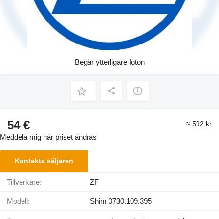
Begär ytterligare foton
54 €
≈ 592 kr
Meddela mig när priset ändras
Kontakta säljaren
Tillverkare:
ZF
Modell:
Shim 0730.109.395