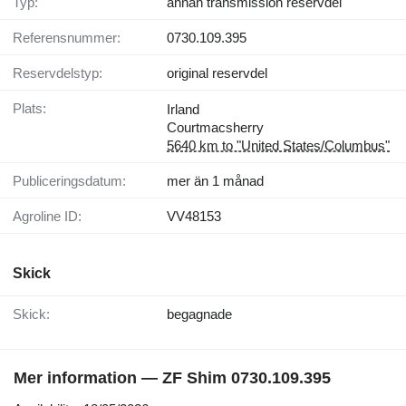
Typ:
annan transmission reservdel
Referensnummer:
0730.109.395
Reservdelstyp:
original reservdel
Plats:
Irland
Courtmacsherry
5640 km to "United States/Columbus"
Publiceringsdatum:
mer än 1 månad
Agroline ID:
VV48153
Skick
Skick:
begagnade
Mer information — ZF Shim 0730.109.395