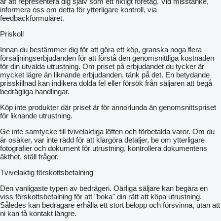
är att representera dig själv som ett riktigt företag. Vid misstanke,
informera oss om detta för ytterligare kontroll, via
feedbackformuläret.
Priskoll
Innan du bestämmer dig för att göra ett köp, granska noga flera
försäljningserbjudanden för att förstå den genomsnittliga kostnaden
för din utvalda utrustning. Om priset på erbjudandet du tycker är
mycket lägre än liknande erbjudanden, tänk på det. En betydande
prisskillnad kan indikera dolda fel eller försök från säljaren att begå
bedrägliga handlingar.
Köp inte produkter där priset är för annorlunda än genomsnittspriset
för liknande utrustning.
Ge inte samtycke till tvivelaktiga löften och förbetalda varor. Om du
är osäker, var inte rädd för att klargöra detaljer, be om ytterligare
fotografier och dokument för utrustning, kontrollera dokumentens
äkthet, ställ frågor.
Tvivelaktig förskottsbetalning
Den vanligaste typen av bedrägeri. Oärliga säljare kan begära en
viss förskottsbetalning för att "boka" din rätt att köpa utrustning.
Således kan bedragare erhålla ett stort belopp och försvinna, utan att
ni kan få kontakt längre.