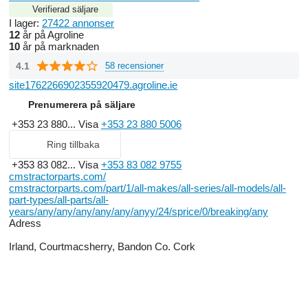
Verifierad säljare
I lager:
27422 annonser
12
år på Agroline
10
år på marknaden
4.1
58 recensioner
site1762266902355920479.agroline.ie
Prenumerera på säljare
+353 23 880...
Visa
+353 23 880 5006
Ring tillbaka
+353 83 082...
Visa
+353 83 082 9755
cmstractorparts.com/
cmstractorparts.com/part/1/all-makes/all-series/all-models/all-
part-types/all-parts/all-
years/any/any/any/any/any/anyy/24/sprice/0/breaking/any
Adress
Irland, Courtmacsherry, Bandon Co. Cork