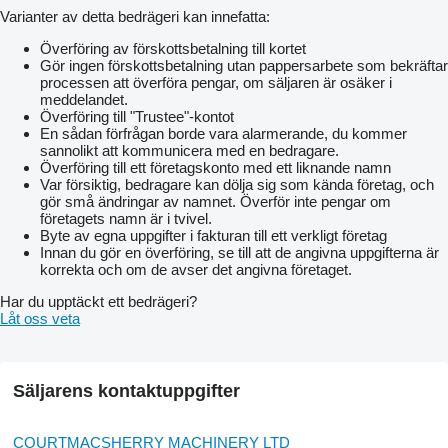
Varianter av detta bedrägeri kan innefatta:
Överföring av förskottsbetalning till kortet
Gör ingen förskottsbetalning utan pappersarbete som bekräftar
processen att överföra pengar, om säljaren är osäker i
meddelandet.
Överföring till "Trustee"-kontot
En sådan förfrågan borde vara alarmerande, du kommer
sannolikt att kommunicera med en bedragare.
Överföring till ett företagskonto med ett liknande namn
Var försiktig, bedragare kan dölja sig som kända företag, och
gör små ändringar av namnet. Överför inte pengar om
företagets namn är i tvivel.
Byte av egna uppgifter i fakturan till ett verkligt företag
Innan du gör en överföring, se till att de angivna uppgifterna är
korrekta och om de avser det angivna företaget.
Har du upptäckt ett bedrägeri?
Låt oss veta
Säljarens kontaktuppgifter
COURTMACSHERRY MACHINERY LTD