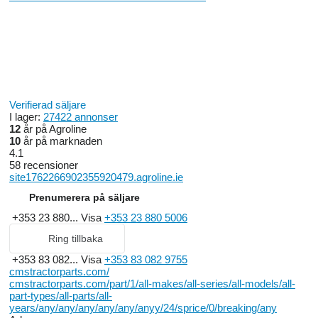
Verifierad säljare
I lager:
27422 annonser
12
år på Agroline
10
år på marknaden
4.1
58 recensioner
site1762266902355920479.agroline.ie
Prenumerera på säljare
+353 23 880...
Visa
+353 23 880 5006
Ring tillbaka
+353 83 082...
Visa
+353 83 082 9755
cmstractorparts.com/
cmstractorparts.com/part/1/all-makes/all-series/all-models/all-
part-types/all-parts/all-
years/any/any/any/any/any/anyy/24/sprice/0/breaking/any