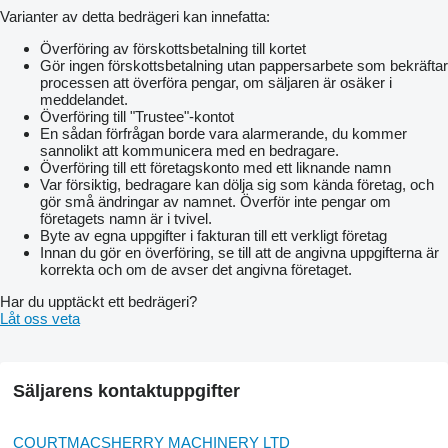
Varianter av detta bedrägeri kan innefatta:
Överföring av förskottsbetalning till kortet
Gör ingen förskottsbetalning utan pappersarbete som bekräftar
processen att överföra pengar, om säljaren är osäker i
meddelandet.
Överföring till "Trustee"-kontot
En sådan förfrågan borde vara alarmerande, du kommer
sannolikt att kommunicera med en bedragare.
Överföring till ett företagskonto med ett liknande namn
Var försiktig, bedragare kan dölja sig som kända företag, och
gör små ändringar av namnet. Överför inte pengar om
företagets namn är i tvivel.
Byte av egna uppgifter i fakturan till ett verkligt företag
Innan du gör en överföring, se till att de angivna uppgifterna är
korrekta och om de avser det angivna företaget.
Har du upptäckt ett bedrägeri?
Låt oss veta
Säljarens kontaktuppgifter
COURTMACSHERRY MACHINERY LTD