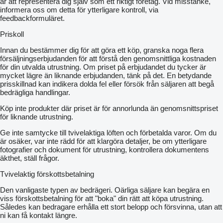
är att representera dig själv som ett riktigt företag. Vid misstanke,
informera oss om detta för ytterligare kontroll, via
feedbackformuläret.
Priskoll
Innan du bestämmer dig för att göra ett köp, granska noga flera
försäljningserbjudanden för att förstå den genomsnittliga kostnaden
för din utvalda utrustning. Om priset på erbjudandet du tycker är
mycket lägre än liknande erbjudanden, tänk på det. En betydande
prisskillnad kan indikera dolda fel eller försök från säljaren att begå
bedrägliga handlingar.
Köp inte produkter där priset är för annorlunda än genomsnittspriset
för liknande utrustning.
Ge inte samtycke till tvivelaktiga löften och förbetalda varor. Om du
är osäker, var inte rädd för att klargöra detaljer, be om ytterligare
fotografier och dokument för utrustning, kontrollera dokumentens
äkthet, ställ frågor.
Tvivelaktig förskottsbetalning
Den vanligaste typen av bedrägeri. Oärliga säljare kan begära en
viss förskottsbetalning för att "boka" din rätt att köpa utrustning.
Således kan bedragare erhålla ett stort belopp och försvinna, utan att
ni kan få kontakt längre.