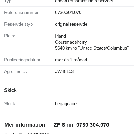
Typ:
annan transmission reservdel
Referensnummer:
0730.304.070
Reservdelstyp:
original reservdel
Plats:
Irland
Courtmacsherry
5640 km to "United States/Columbus"
Publiceringsdatum:
mer än 1 månad
Agroline ID:
JW48153
Skick
Skick:
begagnade
Mer information — ZF Shim 0730.304.070