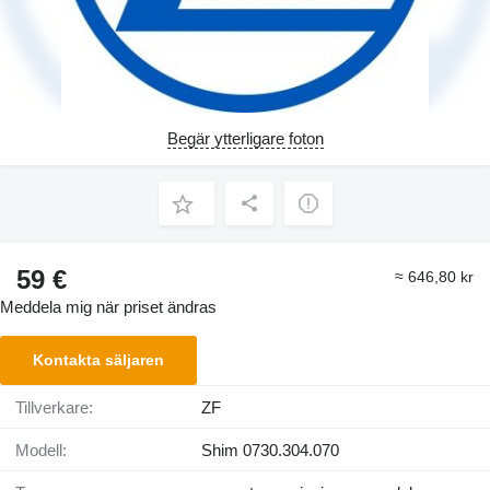
Begär ytterligare foton
59 €
≈ 646,80 kr
Meddela mig när priset ändras
Kontakta säljaren
Tillverkare:
ZF
Modell:
Shim 0730.304.070