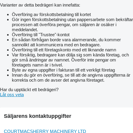
Varianter av detta bedrägeri kan innefatta:
Överföring av förskottsbetalning till kortet
Gör ingen förskottsbetalning utan pappersarbete som bekräftar
processen att överföra pengar, om säljaren är osäker i
meddelandet.
Överföring till "Trustee"-kontot
En sådan förfrågan borde vara alarmerande, du kommer
sannolikt att kommunicera med en bedragare.
Överföring till ett företagskonto med ett liknande namn
Var försiktig, bedragare kan dölja sig som kända företag, och
gör små ändringar av namnet. Överför inte pengar om
företagets namn är i tvivel.
Byte av egna uppgifter i fakturan till ett verkligt företag
Innan du gör en överföring, se till att de angivna uppgifterna är
korrekta och om de avser det angivna företaget.
Har du upptäckt ett bedrägeri?
Låt oss veta
Säljarens kontaktuppgifter
COURTMACSHERRY MACHINERY LTD