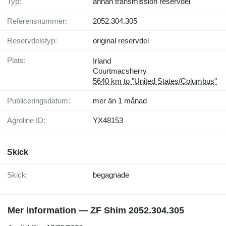
Typ:
annan transmission reservdel
Referensnummer:
2052.304.305
Reservdelstyp:
original reservdel
Plats:
Irland
Courtmacsherry
5640 km to "United States/Columbus"
Publiceringsdatum:
mer än 1 månad
Agroline ID:
YX48153
Skick
Skick:
begagnade
Mer information — ZF Shim 2052.304.305