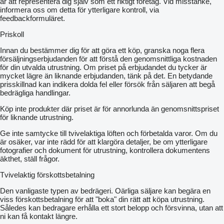
är att representera dig själv som ett riktigt företag. Vid misstanke,
informera oss om detta för ytterligare kontroll, via
feedbackformuläret.
Priskoll
Innan du bestämmer dig för att göra ett köp, granska noga flera
försäljningserbjudanden för att förstå den genomsnittliga kostnaden
för din utvalda utrustning. Om priset på erbjudandet du tycker är
mycket lägre än liknande erbjudanden, tänk på det. En betydande
prisskillnad kan indikera dolda fel eller försök från säljaren att begå
bedrägliga handlingar.
Köp inte produkter där priset är för annorlunda än genomsnittspriset
för liknande utrustning.
Ge inte samtycke till tvivelaktiga löften och förbetalda varor. Om du
är osäker, var inte rädd för att klargöra detaljer, be om ytterligare
fotografier och dokument för utrustning, kontrollera dokumentens
äkthet, ställ frågor.
Tvivelaktig förskottsbetalning
Den vanligaste typen av bedrägeri. Oärliga säljare kan begära en
viss förskottsbetalning för att "boka" din rätt att köpa utrustning.
Således kan bedragare erhålla ett stort belopp och försvinna, utan att
ni kan få kontakt längre.