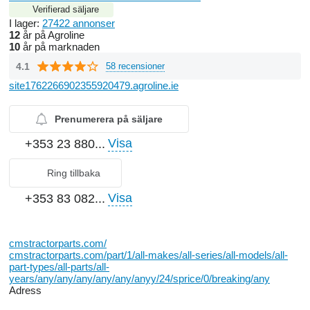
Verifierad säljare
I lager:
27422 annonser
12
år på Agroline
10
år på marknaden
4.1
58 recensioner
site1762266902355920479.agroline.ie
Prenumerera på säljare
Visa
+353 23 880...
Ring tillbaka
Visa
+353 83 082...
cmstractorparts.com/
cmstractorparts.com/part/1/all-makes/all-series/all-models/all-
part-types/all-parts/all-
years/any/any/any/any/any/anyy/24/sprice/0/breaking/any
Adress