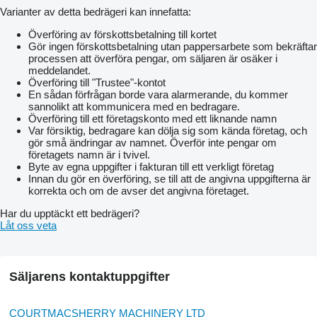
Varianter av detta bedrägeri kan innefatta:
Överföring av förskottsbetalning till kortet
Gör ingen förskottsbetalning utan pappersarbete som bekräftar
processen att överföra pengar, om säljaren är osäker i
meddelandet.
Överföring till "Trustee"-kontot
En sådan förfrågan borde vara alarmerande, du kommer
sannolikt att kommunicera med en bedragare.
Överföring till ett företagskonto med ett liknande namn
Var försiktig, bedragare kan dölja sig som kända företag, och
gör små ändringar av namnet. Överför inte pengar om
företagets namn är i tvivel.
Byte av egna uppgifter i fakturan till ett verkligt företag
Innan du gör en överföring, se till att de angivna uppgifterna är
korrekta och om de avser det angivna företaget.
Har du upptäckt ett bedrägeri?
Låt oss veta
Säljarens kontaktuppgifter
COURTMACSHERRY MACHINERY LTD