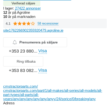
Verifierad säljare
I lager:
27422 annonser
12
år på Agroline
10
år på marknaden
4.1
58 recensioner
site1762266902355920479.agroline.ie
Prenumerera på säljare
Visa
+353 23 880...
Ring tillbaka
Visa
+353 83 082...
cmstractorparts.com/
cmstractorparts.com/part/1/all-makes/all-series/all-models/all-
part-types/all-parts/all-
years/any/any/any/any/any/anyy/24/sprice/0/breaking/any
Adress