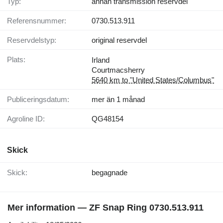
Typ:
annan transmission reservdel
Referensnummer:
0730.513.911
Reservdelstyp:
original reservdel
Plats:
Irland
Courtmacsherry
5640 km to "United States/Columbus"
Publiceringsdatum:
mer än 1 månad
Agroline ID:
QG48154
Skick
Skick:
begagnade
Mer information — ZF Snap Ring 0730.513.911