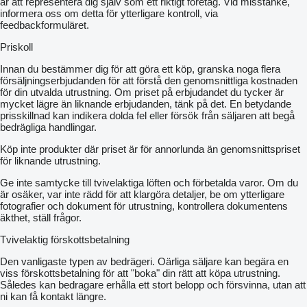
är att representera dig själv som ett riktigt företag. Vid misstanke,
informera oss om detta för ytterligare kontroll, via
feedbackformuläret.
Priskoll
Innan du bestämmer dig för att göra ett köp, granska noga flera
försäljningserbjudanden för att förstå den genomsnittliga kostnaden
för din utvalda utrustning. Om priset på erbjudandet du tycker är
mycket lägre än liknande erbjudanden, tänk på det. En betydande
prisskillnad kan indikera dolda fel eller försök från säljaren att begå
bedrägliga handlingar.
Köp inte produkter där priset är för annorlunda än genomsnittspriset
för liknande utrustning.
Ge inte samtycke till tvivelaktiga löften och förbetalda varor. Om du
är osäker, var inte rädd för att klargöra detaljer, be om ytterligare
fotografier och dokument för utrustning, kontrollera dokumentens
äkthet, ställ frågor.
Tvivelaktig förskottsbetalning
Den vanligaste typen av bedrägeri. Oärliga säljare kan begära en
viss förskottsbetalning för att "boka" din rätt att köpa utrustning.
Således kan bedragare erhålla ett stort belopp och försvinna, utan att
ni kan få kontakt längre.