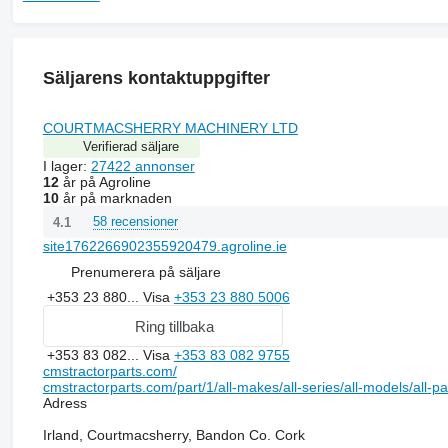
Säljarens kontaktuppgifter
COURTMACSHERRY MACHINERY LTD
Verifierad säljare
I lager:
27422 annonser
12
år på Agroline
10
år på marknaden
58 recensioner
4.1
site1762266902355920479.agroline.ie
Prenumerera på säljare
+353 23 880...
Visa
+353 23 880 5006
Ring tillbaka
+353 83 082...
Visa
+353 83 082 9755
cmstractorparts.com/
cmstractorparts.com/part/1/all-makes/all-series/all-models/all-p
Adress
Irland, Courtmacsherry, Bandon Co. Cork