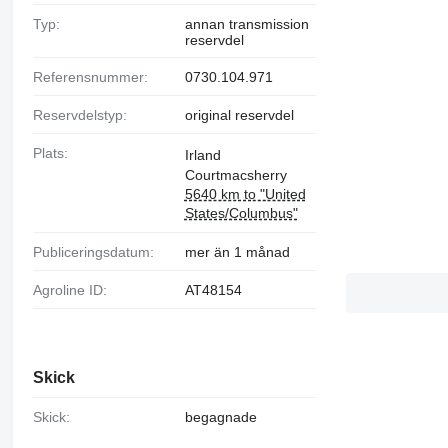
Typ:
annan transmission
reservdel
Referensnummer:
0730.104.971
Reservdelstyp:
original reservdel
Plats:
Irland
Courtmacsherry
5640 km to "United
States/Columbus"
Publiceringsdatum:
mer än 1 månad
Agroline ID:
AT48154
Skick
Skick:
begagnade