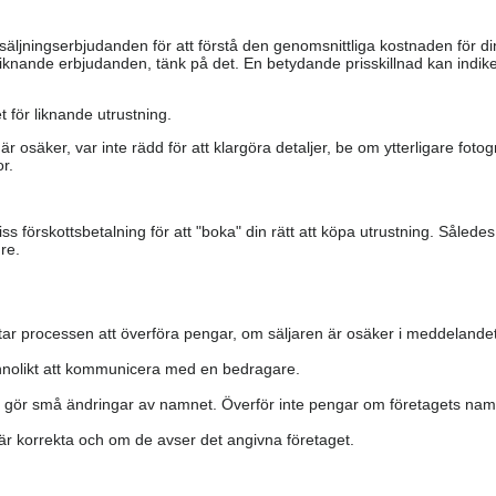
säljningserbjudanden för att förstå den genomsnittliga kostnaden för di
iknande erbjudanden, tänk på det. En betydande prisskillnad kan indiker
 för liknande utrustning.
är osäker, var inte rädd för att klargöra detaljer, be om ytterligare fotog
r.
s förskottsbetalning för att "boka" din rätt att köpa utrustning. Såled
re.
ar processen att överföra pengar, om säljaren är osäker i meddelandet
nolikt att kommunicera med en bedragare.
h gör små ändringar av namnet. Överför inte pengar om företagets namn 
a är korrekta och om de avser det angivna företaget.