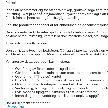
Priskoll
Innan du bestämmer dig för att göra ett köp, granska noga flera för
utrustning. Om priset på erbjudandet du tycker är mycket lägre än l
försök från säljaren att begå bedrägliga handlingar.
Köp inte produkter där priset är för annorlunda än genomsnittspriset
Ge inte samtycke till tvivelaktiga löften och förbetalda varor. Om du 
dokument för utrustning, kontrollera dokumentens äkthet, ställ frågo
Tvivelaktig förskottsbetalning
Den vanligaste typen av bedrägeri. Oärliga säljare kan begära en vis
erhålla ett stort belopp och försvinna, utan att ni kan få kontakt läng
Varianter av detta bedrägeri kan innefatta:
Överföring av förskottsbetalning till kortet
Gör ingen förskottsbetalning utan pappersarbete som bekräft
Överföring till "Trustee"-kontot
En sådan förfrågan borde vara alarmerande, du kommer san
Överföring till ett företagskonto med ett liknande namn
Var försiktig, bedragare kan dölja sig som kända företag, oc
Byte av egna uppgifter i fakturan till ett verkligt företag
Innan du gör en överföring, se till att de angivna uppgiftern
Har du upptäckt ett bedrägeri?
Låt oss veta