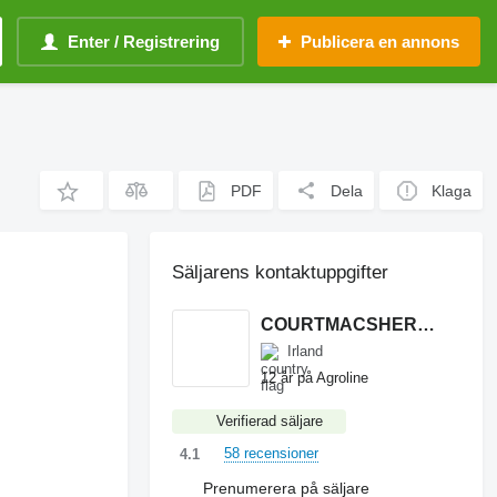
Enter / Registrering
Publicera en annons
PDF
Dela
Klaga
Säljarens kontaktuppgifter
COURTMACSHERRY MACHINERY LTD
Irland
12 år på Agroline
Verifierad säljare
58 recensioner
4.1
Prenumerera på säljare