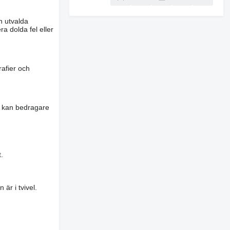
n utvalda
a dolda fel eller
rafier och
es kan bedragare
.
är i tvivel.