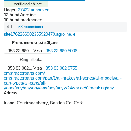
Verifierad säljare
I lager:
27422 annonser
12
år på Agroline
10
år på marknaden
4.1
58 recensioner
site1762266902355920479.agroline.ie
Prenumerera på säljare
+353 23 880...
Visa
+353 23 880 5006
Ring tillbaka
+353 83 082...
Visa
+353 83 082 9755
cmstractorparts.com/
cmstractorparts.com/part/1/all-makes/all-series/all-models/all-
part-types/all-parts/all-
years/any/any/any/any/any/anyy/24/sprice/0/breaking/any
Adress
Irland, Courtmacsherry, Bandon Co. Cork