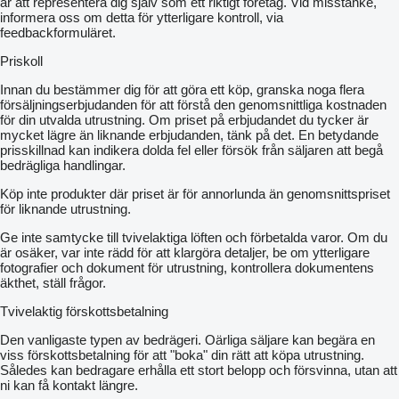
är att representera dig själv som ett riktigt företag. Vid misstanke,
informera oss om detta för ytterligare kontroll, via
feedbackformuläret.
Priskoll
Innan du bestämmer dig för att göra ett köp, granska noga flera
försäljningserbjudanden för att förstå den genomsnittliga kostnaden
för din utvalda utrustning. Om priset på erbjudandet du tycker är
mycket lägre än liknande erbjudanden, tänk på det. En betydande
prisskillnad kan indikera dolda fel eller försök från säljaren att begå
bedrägliga handlingar.
Köp inte produkter där priset är för annorlunda än genomsnittspriset
för liknande utrustning.
Ge inte samtycke till tvivelaktiga löften och förbetalda varor. Om du
är osäker, var inte rädd för att klargöra detaljer, be om ytterligare
fotografier och dokument för utrustning, kontrollera dokumentens
äkthet, ställ frågor.
Tvivelaktig förskottsbetalning
Den vanligaste typen av bedrägeri. Oärliga säljare kan begära en
viss förskottsbetalning för att "boka" din rätt att köpa utrustning.
Således kan bedragare erhålla ett stort belopp och försvinna, utan att
ni kan få kontakt längre.