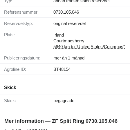
Typ:
annan transmission reservdel
Referensnummer:
0730.105.046
Reservdelstyp:
original reservdel
Plats:
Irland
Courtmacsherry
5640 km to "United States/Columbus"
Publiceringsdatum:
mer än 1 månad
Agroline ID:
BT48154
Skick
Skick:
begagnade
Mer information — ZF Split Ring 0730.105.046