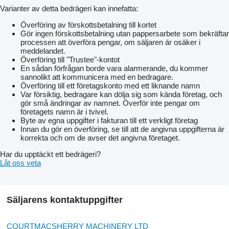
Varianter av detta bedrägeri kan innefatta:
Överföring av förskottsbetalning till kortet
Gör ingen förskottsbetalning utan pappersarbete som bekräftar
processen att överföra pengar, om säljaren är osäker i
meddelandet.
Överföring till "Trustee"-kontot
En sådan förfrågan borde vara alarmerande, du kommer
sannolikt att kommunicera med en bedragare.
Överföring till ett företagskonto med ett liknande namn
Var försiktig, bedragare kan dölja sig som kända företag, och
gör små ändringar av namnet. Överför inte pengar om
företagets namn är i tvivel.
Byte av egna uppgifter i fakturan till ett verkligt företag
Innan du gör en överföring, se till att de angivna uppgifterna är
korrekta och om de avser det angivna företaget.
Har du upptäckt ett bedrägeri?
Låt oss veta
Säljarens kontaktuppgifter
COURTMACSHERRY MACHINERY LTD