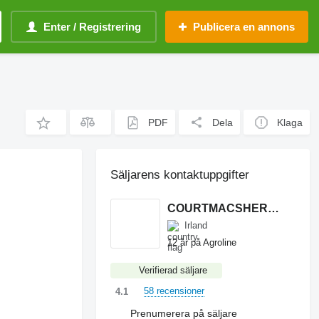
Enter / Registrering
Publicera en annons
PDF
Dela
Klaga
Säljarens kontaktuppgifter
COURTMACSHERRY MACHINERY LTD
Irland
12 år på Agroline
Verifierad säljare
58 recensioner
4.1
Prenumerera på säljare