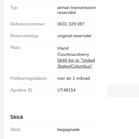
Typ:
annan transmission
reservdel
Referensnummer:
0631.329.087
Reservdelstyp:
original reservdel
Plats:
Irland
Courtmacsherry
5640 km to "United
States/Columbus"
Publiceringsdatum:
mer än 1 månad
Agroline ID:
UT48154
Skick
Skick:
begagnade