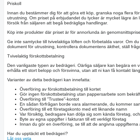
Priskoll
Innan du bestämmer dig för att göra ett köp, granska noga flera för
utrustning. Om priset på erbjudandet du tycker är mycket lägre än l
försök från säljaren att begå bedrägliga handlingar.
Köp inte produkter där priset är för annorlunda än genomsnittspriset
Ge inte samtycke till tvivelaktiga löften och förbetalda varor. Om du 
dokument för utrustning, kontrollera dokumentens äkthet, ställ frågo
Tvivelaktig förskottsbetalning
Den vanligaste typen av bedrägeri. Oärliga säljare kan begära en vis
erhålla ett stort belopp och försvinna, utan att ni kan få kontakt läng
Varianter av detta bedrägeri kan innefatta:
Överföring av förskottsbetalning till kortet
Gör ingen förskottsbetalning utan pappersarbete som bekräft
Överföring till "Trustee"-kontot
En sådan förfrågan borde vara alarmerande, du kommer san
Överföring till ett företagskonto med ett liknande namn
Var försiktig, bedragare kan dölja sig som kända företag, oc
Byte av egna uppgifter i fakturan till ett verkligt företag
Innan du gör en överföring, se till att de angivna uppgiftern
Har du upptäckt ett bedrägeri?
Låt oss veta