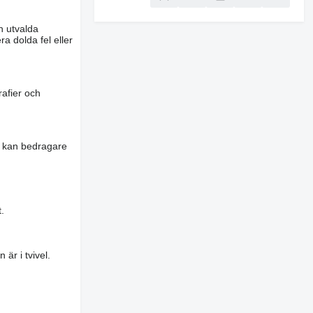
n utvalda
a dolda fel eller
rafier och
es kan bedragare
.
är i tvivel.