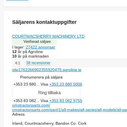
Säljarens kontaktuppgifter
COURTMACSHERRY MACHINERY LTD
Verifierad säljare
I lager:
27422 annonser
12
år på Agroline
10
år på marknaden
58 recensioner
4.1
site1762266902355920479.agroline.ie
Prenumerera på säljare
+353 23 880...
Visa
+353 23 880 5006
Ring tillbaka
+353 83 082...
Visa
+353 83 082 9755
cmstractorparts.com/
cmstractorparts.com/part/1/all-makes/all-series/all-models/all-p
Adress
Irland, Courtmacsherry, Bandon Co. Cork