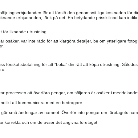
säljningserbjudanden för att förstå den genomsnittliga kostnaden för di
iknande erbjudanden, tänk på det. En betydande prisskillnad kan indiker
 för liknande utrustning.
är osäker, var inte rädd för att klargöra detaljer, be om ytterligare fotog
r.
s förskottsbetalning för att "boka" din rätt att köpa utrustning. Såled
re.
ar processen att överföra pengar, om säljaren är osäker i meddelandet
nolikt att kommunicera med en bedragare.
h gör små ändringar av namnet. Överför inte pengar om företagets namn 
a är korrekta och om de avser det angivna företaget.