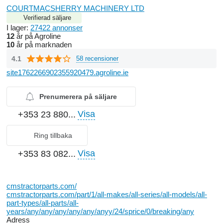
COURTMACSHERRY MACHINERY LTD
Verifierad säljare
I lager:
27422 annonser
12
år på Agroline
10
år på marknaden
4.1
58 recensioner
site1762266902355920479.agroline.ie
Prenumerera på säljare
Visa
+353 23 880...
Ring tillbaka
Visa
+353 83 082...
cmstractorparts.com/
cmstractorparts.com/part/1/all-makes/all-series/all-models/all-
part-types/all-parts/all-
years/any/any/any/any/any/anyy/24/sprice/0/breaking/any
Adress