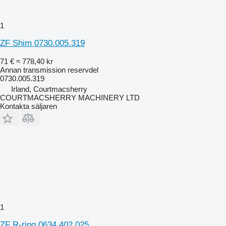
1
ZF Shim 0730.005.319
71 €
≈ 778,40 kr
Annan transmission reservdel
0730.005.319
Irland, Courtmacsherry
COURTMACSHERRY MACHINERY LTD
Kontakta säljaren
1
ZF R-ring 0634.402.025