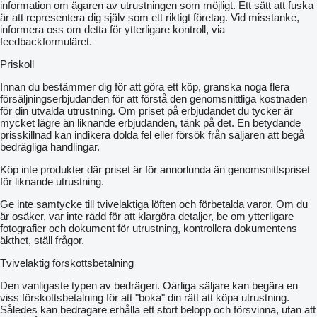
information om ägaren av utrustningen som möjligt. Ett sätt att fuska
är att representera dig själv som ett riktigt företag. Vid misstanke,
informera oss om detta för ytterligare kontroll, via
feedbackformuläret.
Priskoll
Innan du bestämmer dig för att göra ett köp, granska noga flera
försäljningserbjudanden för att förstå den genomsnittliga kostnaden
för din utvalda utrustning. Om priset på erbjudandet du tycker är
mycket lägre än liknande erbjudanden, tänk på det. En betydande
prisskillnad kan indikera dolda fel eller försök från säljaren att begå
bedrägliga handlingar.
Köp inte produkter där priset är för annorlunda än genomsnittspriset
för liknande utrustning.
Ge inte samtycke till tvivelaktiga löften och förbetalda varor. Om du
är osäker, var inte rädd för att klargöra detaljer, be om ytterligare
fotografier och dokument för utrustning, kontrollera dokumentens
äkthet, ställ frågor.
Tvivelaktig förskottsbetalning
Den vanligaste typen av bedrägeri. Oärliga säljare kan begära en
viss förskottsbetalning för att "boka" din rätt att köpa utrustning.
Således kan bedragare erhålla ett stort belopp och försvinna, utan att