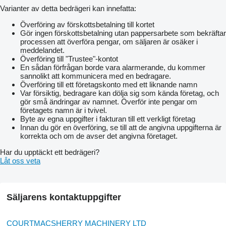
Varianter av detta bedrägeri kan innefatta:
Överföring av förskottsbetalning till kortet
Gör ingen förskottsbetalning utan pappersarbete som bekräftar
processen att överföra pengar, om säljaren är osäker i
meddelandet.
Överföring till "Trustee"-kontot
En sådan förfrågan borde vara alarmerande, du kommer
sannolikt att kommunicera med en bedragare.
Överföring till ett företagskonto med ett liknande namn
Var försiktig, bedragare kan dölja sig som kända företag, och
gör små ändringar av namnet. Överför inte pengar om
företagets namn är i tvivel.
Byte av egna uppgifter i fakturan till ett verkligt företag
Innan du gör en överföring, se till att de angivna uppgifterna är
korrekta och om de avser det angivna företaget.
Har du upptäckt ett bedrägeri?
Låt oss veta
Säljarens kontaktuppgifter
COURTMACSHERRY MACHINERY LTD