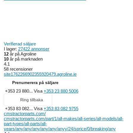
Verifierad säljare
I lager:
27422 annonser
12
år på Agroline
10
år på marknaden
4.1
58 recensioner
site1762266902355920479.agroline.ie
Prenumerera på säljare
+353 23 880...
Visa
+353 23 880 5006
Ring tillbaka
+353 83 082...
Visa
+353 83 082 9755
cmstractorparts.com/
cmstractorparts.com/part/1/all-makes/all-series/all-models/all-
part-types/all-parts/all-
years/any/any/any/any/any/anyy/24/sprice/0/breaking/any