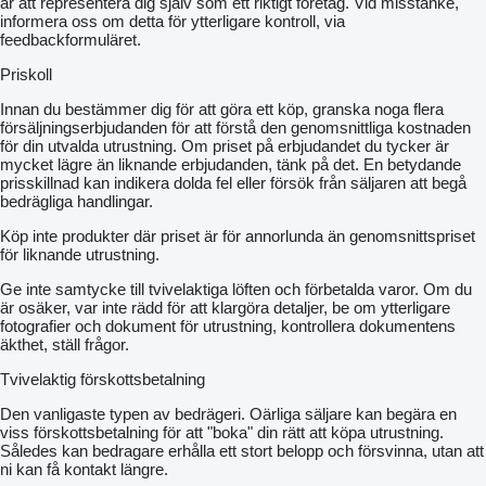
är att representera dig själv som ett riktigt företag. Vid misstanke,
informera oss om detta för ytterligare kontroll, via
feedbackformuläret.
Priskoll
Innan du bestämmer dig för att göra ett köp, granska noga flera
försäljningserbjudanden för att förstå den genomsnittliga kostnaden
för din utvalda utrustning. Om priset på erbjudandet du tycker är
mycket lägre än liknande erbjudanden, tänk på det. En betydande
prisskillnad kan indikera dolda fel eller försök från säljaren att begå
bedrägliga handlingar.
Köp inte produkter där priset är för annorlunda än genomsnittspriset
för liknande utrustning.
Ge inte samtycke till tvivelaktiga löften och förbetalda varor. Om du
är osäker, var inte rädd för att klargöra detaljer, be om ytterligare
fotografier och dokument för utrustning, kontrollera dokumentens
äkthet, ställ frågor.
Tvivelaktig förskottsbetalning
Den vanligaste typen av bedrägeri. Oärliga säljare kan begära en
viss förskottsbetalning för att "boka" din rätt att köpa utrustning.
Således kan bedragare erhålla ett stort belopp och försvinna, utan att
ni kan få kontakt längre.