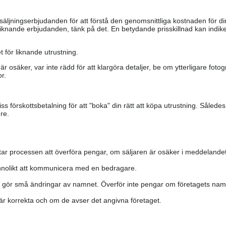
säljningserbjudanden för att förstå den genomsnittliga kostnaden för di
iknande erbjudanden, tänk på det. En betydande prisskillnad kan indiker
 för liknande utrustning.
är osäker, var inte rädd för att klargöra detaljer, be om ytterligare fotog
r.
s förskottsbetalning för att "boka" din rätt att köpa utrustning. Såled
re.
ar processen att överföra pengar, om säljaren är osäker i meddelandet
nolikt att kommunicera med en bedragare.
h gör små ändringar av namnet. Överför inte pengar om företagets namn 
a är korrekta och om de avser det angivna företaget.