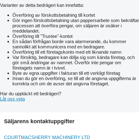
Varianter av detta bedrägeri kan innefatta:
Överföring av förskottsbetalning till kortet
Gör ingen förskottsbetalning utan pappersarbete som bekräftar
processen att överföra pengar, om säljaren är osäker i
meddelandet.
Överföring till "Trustee"-kontot
En sådan förfrågan borde vara alarmerande, du kommer
sannolikt att kommunicera med en bedragare.
Överföring till ett företagskonto med ett liknande namn
Var försiktig, bedragare kan dölja sig som kända företag, och
gör små ändringar av namnet. Överför inte pengar om
företagets namn är i tvivel.
Byte av egna uppgifter i fakturan till ett verkligt företag
Innan du gör en överföring, se till att de angivna uppgifterna är
korrekta och om de avser det angivna företaget.
Har du upptäckt ett bedrägeri?
Låt oss veta
Säljarens kontaktuppgifter
COURTMACSHERRY MACHINERY LTD