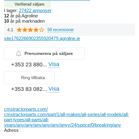
Verifierad säljare
I lager:
27422 annonser
12
år på Agroline
10
år på marknaden
4.1
58 recensioner
site1762266902355920479.agroline.ie
Prenumerera på säljare
Visa
+353 23 880...
Ring tillbaka
Visa
+353 83 082...
cmstractorparts.com/
cmstractorparts.com/part/1/all-makes/all-series/all-models/all-
part-types/all-parts/all-
years/any/any/any/any/any/anyy/24/sprice/0/breaking/any
Adress