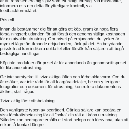
är att representera dig själv som ett riktigt företag. Vid misstanke,
informera oss om detta för ytterligare kontroll, via
feedbackformuläret.
Priskoll
Innan du bestämmer dig för att göra ett köp, granska noga flera
försäljningserbjudanden för att förstå den genomsnittliga kostnaden
för din utvalda utrustning. Om priset på erbjudandet du tycker är
mycket lägre än liknande erbjudanden, tänk på det. En betydande
prisskillnad kan indikera dolda fel eller försök från säljaren att begå
bedrägliga handlingar.
Köp inte produkter där priset är för annorlunda än genomsnittspriset
för liknande utrustning.
Ge inte samtycke till tvivelaktiga löften och förbetalda varor. Om du
är osäker, var inte rädd för att klargöra detaljer, be om ytterligare
fotografier och dokument för utrustning, kontrollera dokumentens
äkthet, ställ frågor.
Tvivelaktig förskottsbetalning
Den vanligaste typen av bedrägeri. Oärliga säljare kan begära en
viss förskottsbetalning för att "boka" din rätt att köpa utrustning.
Således kan bedragare erhålla ett stort belopp och försvinna, utan att
ni kan få kontakt längre.