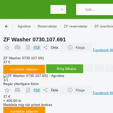
Agroline
Reservdelar
ZF reservdelar
ZF överföri
ZF Washer 0730.107.691
PDF
Dela
Klaga
Facebook
W
ZF Washer 0730.107.691
37 €
Ring tillbaka
Kontakta säljaren
1/1
Begär ytterligare foton
PDF
Dela
Klaga
Facebook
W
37 €
≈ 405,60 kr
Meddela mig när priset ändras
Kontakta säljaren