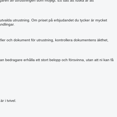
aren av utrustningen som möjligt. Ett sätt att fuska är att
 utvalda utrustning. Om priset på erbjudandet du tycker är mycket
ndlingar.
grafier och dokument för utrustning, kontrollera dokumentens äkthet,
an bedragare erhålla ett stort belopp och försvinna, utan att ni kan få
 i tvivel.