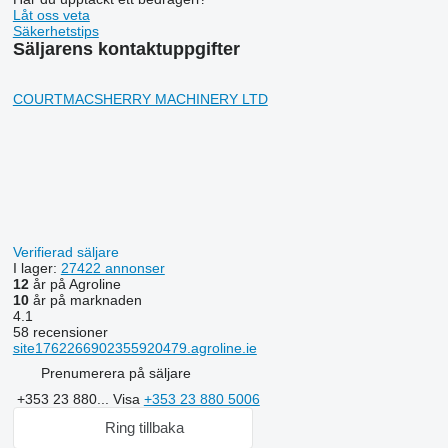
Låt oss veta
Säkerhetstips
Säljarens kontaktuppgifter
COURTMACSHERRY MACHINERY LTD
Verifierad säljare
I lager:
27422 annonser
12
år på Agroline
10
år på marknaden
4.1
58 recensioner
site1762266902355920479.agroline.ie
Prenumerera på säljare
+353 23 880...
Visa
+353 23 880 5006
Ring tillbaka