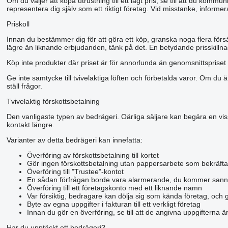
Om du väljer att köpa utrustning till ett lågt pris, se till att du kom
representera dig själv som ett riktigt företag. Vid misstanke, informer
Priskoll
Innan du bestämmer dig för att göra ett köp, granska noga flera förs
lägre än liknande erbjudanden, tänk på det. En betydande prisskillnad
Köp inte produkter där priset är för annorlunda än genomsnittspriset 
Ge inte samtycke till tvivelaktiga löften och förbetalda varor. Om du ä
ställ frågor.
Tvivelaktig förskottsbetalning
Den vanligaste typen av bedrägeri. Oärliga säljare kan begära en viss 
kontakt längre.
Varianter av detta bedrägeri kan innefatta:
Överföring av förskottsbetalning till kortet
Gör ingen förskottsbetalning utan pappersarbete som bekräfta
Överföring till "Trustee"-kontot
En sådan förfrågan borde vara alarmerande, du kommer sann
Överföring till ett företagskonto med ett liknande namn
Var försiktig, bedragare kan dölja sig som kända företag, och 
Byte av egna uppgifter i fakturan till ett verkligt företag
Innan du gör en överföring, se till att de angivna uppgifterna 
Har du upptäckt ett bedrägeri?