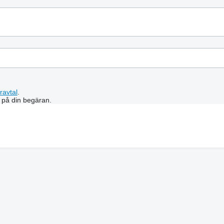
ravtal
.
 på din begäran.