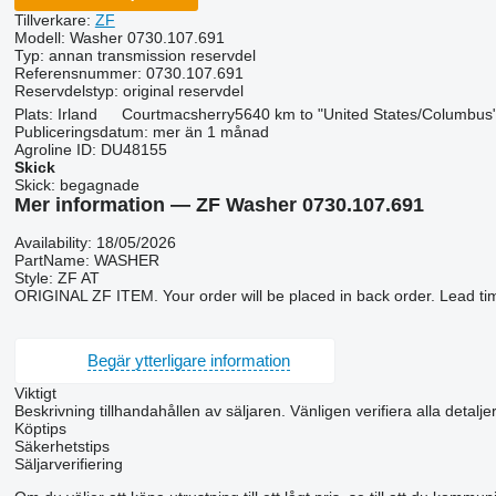
Tillverkare:
ZF
Modell:
Washer 0730.107.691
Typ:
annan transmission reservdel
Referensnummer:
0730.107.691
Reservdelstyp:
original reservdel
Plats:
Irland
Courtmacsherry
5640 km to "United States/Columbus
Publiceringsdatum:
mer än 1 månad
Agroline ID:
DU48155
Skick
Skick:
begagnade
Mer information — ZF Washer 0730.107.691
Availability: 18/05/2026
PartName: WASHER
Style: ZF AT
ORIGINAL ZF ITEM. Your order will be placed in back order. Lead ti
Begär ytterligare information
Viktigt
Beskrivning tillhandahållen av säljaren. Vänligen verifiera alla detalje
Köptips
Säkerhetstips
Säljarverifiering