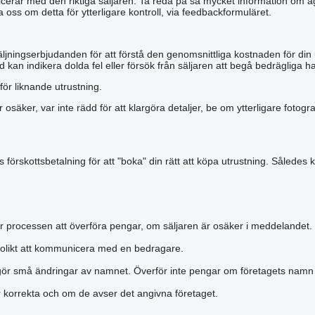
municerar med den riktiga säljaren. Ta reda på så mycket information om äg
a oss om detta för ytterligare kontroll, via feedbackformuläret.
äljningserbjudanden för att förstå den genomsnittliga kostnaden för din
 kan indikera dolda fel eller försök från säljaren att begå bedrägliga ha
för liknande utrustning.
r osäker, var inte rädd för att klargöra detaljer, be om ytterligare foto
förskottsbetalning för att "boka" din rätt att köpa utrustning. Således k
r processen att överföra pengar, om säljaren är osäker i meddelandet.
olikt att kommunicera med en bedragare.
gör små ändringar av namnet. Överför inte pengar om företagets namn är
är korrekta och om de avser det angivna företaget.