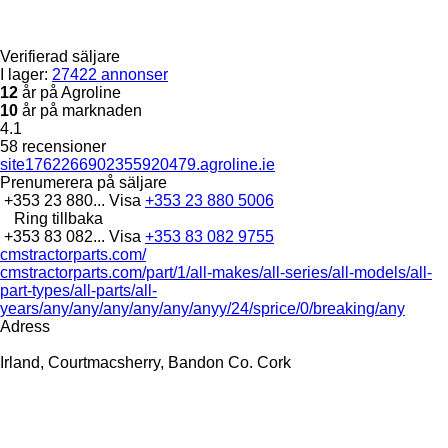
Verifierad säljare
I lager:
27422 annonser
12
år på Agroline
10
år på marknaden
4.1
58 recensioner
site1762266902355920479.agroline.ie
Prenumerera på säljare
+353 23 880...
Visa
+353 23 880 5006
Ring tillbaka
+353 83 082...
Visa
+353 83 082 9755
cmstractorparts.com/
cmstractorparts.com/part/1/all-makes/all-series/all-models/all-
part-types/all-parts/all-
years/any/any/any/any/any/anyy/24/sprice/0/breaking/any
Adress
Irland, Courtmacsherry, Bandon Co. Cork