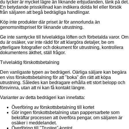
du tycker är mycket lägre än liknande erbjudanden, tänk på det.
En betydande prisskillnad kan indikera dolda fel eller försök
från säljaren att begå bedrägliga handlingar.
Köp inte produkter där priset är för annorlunda än
genomsnittspriset för liknande utrustning.
Ge inte samtycke till tvivelaktiga löften och förbetalda varor. Om
du är osäker, var inte rädd för att klargöra detaljer, be om
ytterligare fotografier och dokument för utrustning, kontrollera
dokumentens äkthet, ställ frågor.
Tvivelaktig förskottsbetalning
Den vanligaste typen av bedrägeri. Oärliga säljare kan begära
en viss förskottsbetalning för att "boka" din rätt att köpa
utrustning. Således kan bedragare erhålla ett stort belopp och
försvinna, utan att ni kan få kontakt längre.
Varianter av detta bedrägeri kan innefatta:
Överföring av förskottsbetalning till kortet
Gör ingen förskottsbetalning utan pappersarbete som
bekräftar processen att överföra pengar, om säljaren är
osäker i meddelandet.
Överföring till "Trustee"-kontot