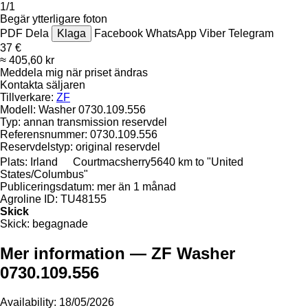
1/1
Begär ytterligare foton
PDF
Dela
Klaga
Facebook
WhatsApp
Viber
Telegram
37 €
≈ 405,60 kr
Meddela mig när priset ändras
Kontakta säljaren
Tillverkare:
ZF
Modell:
Washer 0730.109.556
Typ:
annan transmission reservdel
Referensnummer:
0730.109.556
Reservdelstyp:
original reservdel
Plats:
Irland
Courtmacsherry
5640 km to "United
States/Columbus"
Publiceringsdatum:
mer än 1 månad
Agroline ID:
TU48155
Skick
Skick:
begagnade
Mer information — ZF Washer
0730.109.556
Availability: 18/05/2026