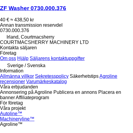
ZF Washer 0730.000.376
40 €
≈ 438,50 kr
Annan transmission reservdel
0730.000.376
Irland, Courtmacsherry
COURTMACSHERRY MACHINERY LTD
Kontakta säljaren
Företag
Om oss
Hjälp
Säljarens kontaktuppgifter
Sverige / Svenska
Information
Allmänna villkor
Sekretesspolicy
Säkerhetstips
Agroline
recensioner
Varumärkeskatalog
Våra erbjudanden
Annonsering på Agroline
Publicera en annons
Placera en
banner
Affiliateprogram
För företag
Våra projekt
Autoline™
Machineryline™
Agroline™