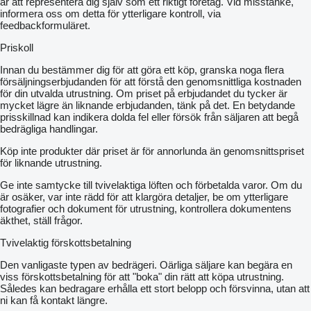
är att representera dig själv som ett riktigt företag. Vid misstanke,
informera oss om detta för ytterligare kontroll, via
feedbackformuläret.
Priskoll
Innan du bestämmer dig för att göra ett köp, granska noga flera
försäljningserbjudanden för att förstå den genomsnittliga kostnaden
för din utvalda utrustning. Om priset på erbjudandet du tycker är
mycket lägre än liknande erbjudanden, tänk på det. En betydande
prisskillnad kan indikera dolda fel eller försök från säljaren att begå
bedrägliga handlingar.
Köp inte produkter där priset är för annorlunda än genomsnittspriset
för liknande utrustning.
Ge inte samtycke till tvivelaktiga löften och förbetalda varor. Om du
är osäker, var inte rädd för att klargöra detaljer, be om ytterligare
fotografier och dokument för utrustning, kontrollera dokumentens
äkthet, ställ frågor.
Tvivelaktig förskottsbetalning
Den vanligaste typen av bedrägeri. Oärliga säljare kan begära en
viss förskottsbetalning för att "boka" din rätt att köpa utrustning.
Således kan bedragare erhålla ett stort belopp och försvinna, utan att
ni kan få kontakt längre.