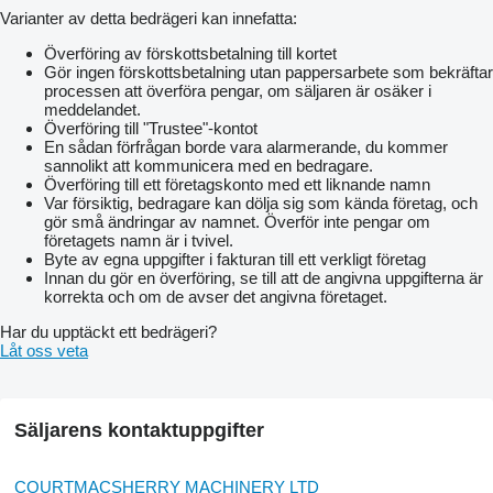
Varianter av detta bedrägeri kan innefatta:
Överföring av förskottsbetalning till kortet
Gör ingen förskottsbetalning utan pappersarbete som bekräftar
processen att överföra pengar, om säljaren är osäker i
meddelandet.
Överföring till "Trustee"-kontot
En sådan förfrågan borde vara alarmerande, du kommer
sannolikt att kommunicera med en bedragare.
Överföring till ett företagskonto med ett liknande namn
Var försiktig, bedragare kan dölja sig som kända företag, och
gör små ändringar av namnet. Överför inte pengar om
företagets namn är i tvivel.
Byte av egna uppgifter i fakturan till ett verkligt företag
Innan du gör en överföring, se till att de angivna uppgifterna är
korrekta och om de avser det angivna företaget.
Har du upptäckt ett bedrägeri?
Låt oss veta
Säljarens kontaktuppgifter
COURTMACSHERRY MACHINERY LTD