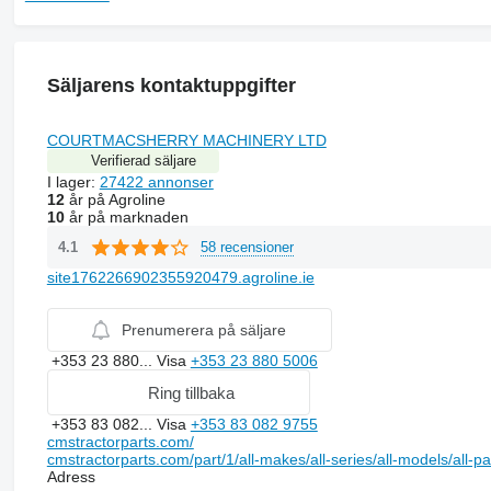
Säljarens kontaktuppgifter
COURTMACSHERRY MACHINERY LTD
Verifierad säljare
I lager:
27422 annonser
12
år på Agroline
10
år på marknaden
58 recensioner
4.1
site1762266902355920479.agroline.ie
Prenumerera på säljare
+353 23 880...
Visa
+353 23 880 5006
Ring tillbaka
+353 83 082...
Visa
+353 83 082 9755
cmstractorparts.com/
cmstractorparts.com/part/1/all-makes/all-series/all-models/all-p
Adress