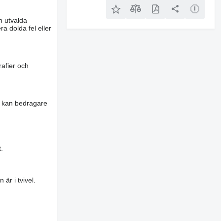
n utvalda
a dolda fel eller
rafier och
es kan bedragare
.
är i tvivel.