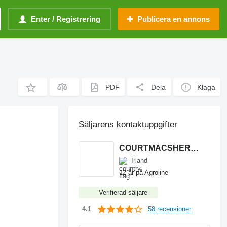
Enter / Registrering
Publicera en annons
PDF
Dela
Klaga
Säljarens kontaktuppgifter
COURTMACSHERRY MACHINERY LTD
Irland
12 år på Agroline
Verifierad säljare
58 recensioner
4.1