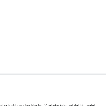
atet och inkludera landskoden.
Vi arbetar inte med det här landet