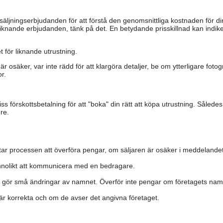
säljningserbjudanden för att förstå den genomsnittliga kostnaden för di
iknande erbjudanden, tänk på det. En betydande prisskillnad kan indiker
 för liknande utrustning.
är osäker, var inte rädd för att klargöra detaljer, be om ytterligare fotog
r.
s förskottsbetalning för att "boka" din rätt att köpa utrustning. Såled
re.
ar processen att överföra pengar, om säljaren är osäker i meddelandet
nolikt att kommunicera med en bedragare.
h gör små ändringar av namnet. Överför inte pengar om företagets namn 
a är korrekta och om de avser det angivna företaget.