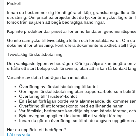
Priskoll
Innan du bestämmer dig för att göra ett köp, granska noga flera för
utrustning. Om priset på erbjudandet du tycker är mycket lägre än l
försök från säljaren att begå bedrägliga handlingar.
Köp inte produkter där priset är för annorlunda än genomsnittspriset
Ge inte samtycke till tvivelaktiga löften och förbetalda varor. Om du 
dokument för utrustning, kontrollera dokumentens äkthet, ställ frågo
Tvivelaktig förskottsbetalning
Den vanligaste typen av bedrägeri. Oärliga säljare kan begära en vis
erhålla ett stort belopp och försvinna, utan att ni kan få kontakt läng
Varianter av detta bedrägeri kan innefatta:
Överföring av förskottsbetalning till kortet
Gör ingen förskottsbetalning utan pappersarbete som bekräft
Överföring till "Trustee"-kontot
En sådan förfrågan borde vara alarmerande, du kommer san
Överföring till ett företagskonto med ett liknande namn
Var försiktig, bedragare kan dölja sig som kända företag, oc
Byte av egna uppgifter i fakturan till ett verkligt företag
Innan du gör en överföring, se till att de angivna uppgiftern
Har du upptäckt ett bedrägeri?
Låt oss veta