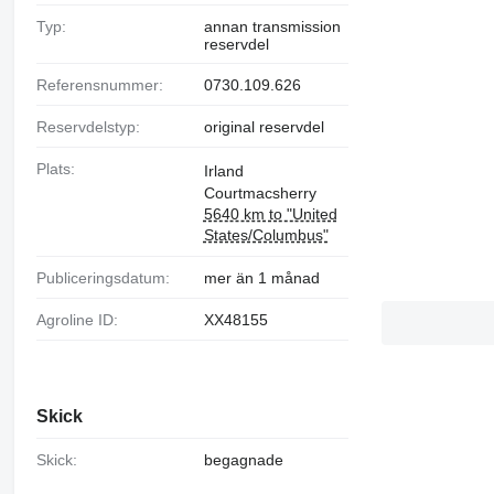
Typ:
annan transmission
reservdel
Referensnummer:
0730.109.626
Reservdelstyp:
original reservdel
Plats:
Irland
Courtmacsherry
5640 km to "United
States/Columbus"
Publiceringsdatum:
mer än 1 månad
Agroline ID:
XX48155
Skick
Skick:
begagnade