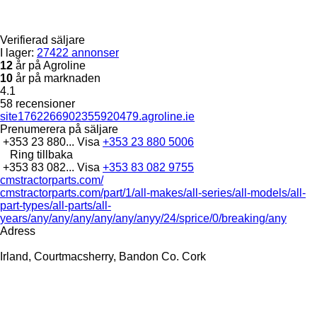
Verifierad säljare
I lager:
27422 annonser
12
år på Agroline
10
år på marknaden
4.1
58 recensioner
site1762266902355920479.agroline.ie
Prenumerera på säljare
+353 23 880...
Visa
+353 23 880 5006
Ring tillbaka
+353 83 082...
Visa
+353 83 082 9755
cmstractorparts.com/
cmstractorparts.com/part/1/all-makes/all-series/all-models/all-
part-types/all-parts/all-
years/any/any/any/any/any/anyy/24/sprice/0/breaking/any
Adress
Irland, Courtmacsherry, Bandon Co. Cork