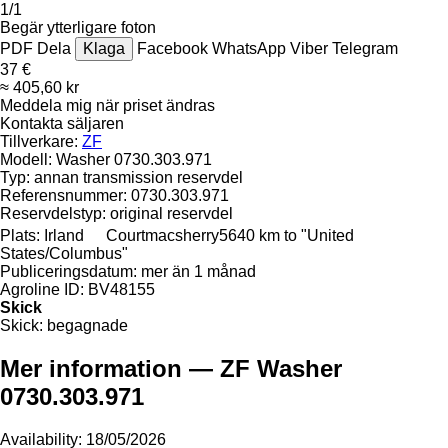
1/1
Begär ytterligare foton
PDF
Dela
Klaga
Facebook
WhatsApp
Viber
Telegram
37 €
≈ 405,60 kr
Meddela mig när priset ändras
Kontakta säljaren
Tillverkare:
ZF
Modell:
Washer 0730.303.971
Typ:
annan transmission reservdel
Referensnummer:
0730.303.971
Reservdelstyp:
original reservdel
Plats:
Irland
Courtmacsherry
5640 km to "United
States/Columbus"
Publiceringsdatum:
mer än 1 månad
Agroline ID:
BV48155
Skick
Skick:
begagnade
Mer information — ZF Washer
0730.303.971
Availability: 18/05/2026