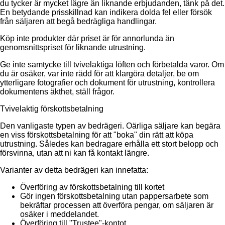
du tycker är mycket lägre än liknande erbjudanden, tänk på det.
En betydande prisskillnad kan indikera dolda fel eller försök
från säljaren att begå bedrägliga handlingar.
Köp inte produkter där priset är för annorlunda än
genomsnittspriset för liknande utrustning.
Ge inte samtycke till tvivelaktiga löften och förbetalda varor. Om
du är osäker, var inte rädd för att klargöra detaljer, be om
ytterligare fotografier och dokument för utrustning, kontrollera
dokumentens äkthet, ställ frågor.
Tvivelaktig förskottsbetalning
Den vanligaste typen av bedrägeri. Oärliga säljare kan begära
en viss förskottsbetalning för att "boka" din rätt att köpa
utrustning. Således kan bedragare erhålla ett stort belopp och
försvinna, utan att ni kan få kontakt längre.
Varianter av detta bedrägeri kan innefatta:
Överföring av förskottsbetalning till kortet
Gör ingen förskottsbetalning utan pappersarbete som
bekräftar processen att överföra pengar, om säljaren är
osäker i meddelandet.
Överföring till "Trustee"-kontot