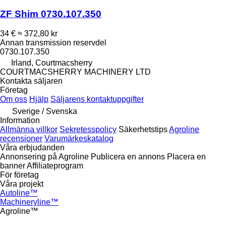
ZF Shim 0730.107.350
34 €
≈ 372,80 kr
Annan transmission reservdel
0730.107.350
Irland, Courtmacsherry
COURTMACSHERRY MACHINERY LTD
Kontakta säljaren
Företag
Om oss
Hjälp
Säljarens kontaktuppgifter
Sverige / Svenska
Information
Allmänna villkor
Sekretesspolicy
Säkerhetstips
Agroline
recensioner
Varumärkeskatalog
Våra erbjudanden
Annonsering på Agroline
Publicera en annons
Placera en
banner
Affiliateprogram
För företag
Våra projekt
Autoline™
Machineryline™
Agroline™